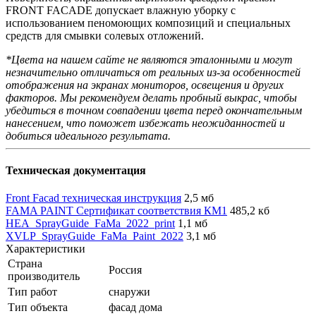
FRONT FACADE допускает влажную уборку с
использованием пеномоющих композиций и специальных
средств для смывки солевых отложений.
*Цвета на нашем сайте не являются эталонными и могут
незначительно отличаться от реальных из-за особенностей
отображения на экранах мониторов, освещения и других
факторов. Мы рекомендуем делать пробный выкрас, чтобы
убедиться в точном совпадении цвета перед окончательным
нанесением, что поможет избежать неожиданностей и
добиться идеального результата.
Техническая документация
Front Facad техническая инструкция
2,5 мб
FAMA PAINT Сертификат соответствия КМ1
485,2 кб
HEA_SprayGuide_FaMa_2022_print
1,1 мб
XVLP_SprayGuide_FaMa_Paint_2022
3,1 мб
Характеристики
Страна
Россия
производитель
Тип работ
снаружи
Тип объекта
фасад дома