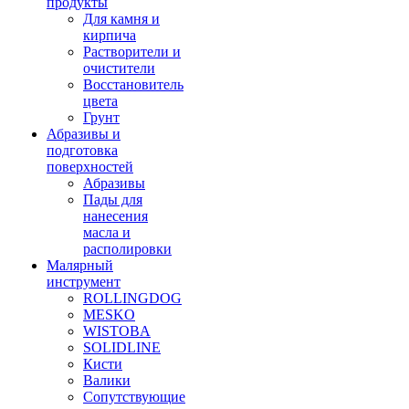
продукты
Для камня и
кирпича
Растворители и
очистители
Восстановитель
цвета
Грунт
Абразивы и
подготовка
поверхностей
Абразивы
Пады для
нанесения
масла и
располировки
Малярный
инструмент
ROLLINGDOG
MESKO
WISTOBA
SOLIDLINE
Кисти
Валики
Сопутствующие