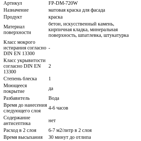
Артикул
FP-DM-720W
Назначение
матовая краска для фасада
Продукт
краска
бетон, искусственный камень,
Материал
кирпичная кладка, минеральная
поверхности
поверхность, шпатлевка, штукатурка
Класс мокрого
истирания согласно
-
DIN EN 13300
Класс укрывитости
согласно DIN EN
2
13300
Степень блеска
1
Моющееся
да
покрытие
Разбавитель
Вода
Время до нанесения
4-6 часов
следующего слоя
Содержание
нет
антисептика
Расход в 2 слоя
6-7 м2/литр в 2 слоя
Время высыхания
30 минут до отлипа