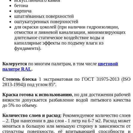
искусственного камня
бетона
кирпича
шпатлёванных поверхностей
оштукатуренных поверхностей
для окраски цоколей (при наличии гидроизоляции,
отмостки и ливневой канализации, минимизирующих
длительное статическое воздействие воды и
капиллярные эффекты по подъему влаги из
фундамента).
Колеруется
по многим палитрам, в том числе
цветовой
палитре RAL
.
Степень блеска
1 экстраматовая по ГОСТ 31975-2013 (ISO
2813-1994)) под углом 85°.
Краска готова к использованию
, но для достижения рабочей
вязкости допускается разбавление водой питьевого качества
до 5% по объему.
Количество слоев и расход
: Рекомендуемое количество слоев
– 2. При нанесении в два слоя - 1 литр на 6-7 м2. Расход может
меняться в большую или меньшую сторону в зависимости от
структуры поверхности, её впитывающей способности и