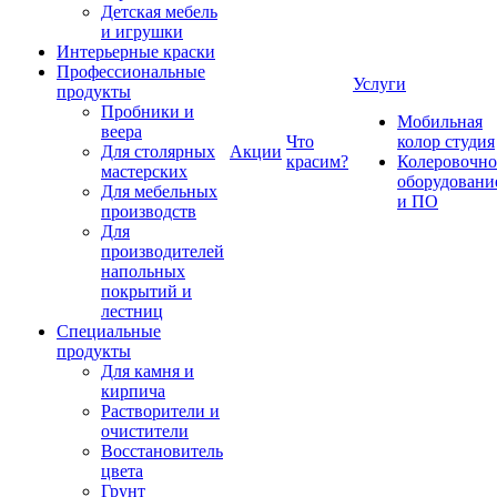
Детская мебель
и игрушки
Интерьерные краски
Профессиональные
Услуги
продукты
Пробники и
Мобильная
веера
Что
колор студия
Для столярных
Акции
красим?
Колеровочно
мастерских
оборудовани
Для мебельных
и ПО
производств
Для
производителей
напольных
покрытий и
лестниц
Специальные
продукты
Для камня и
кирпича
Растворители и
очистители
Восстановитель
цвета
Грунт