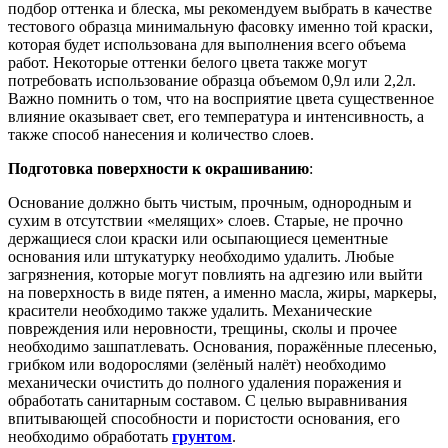
подбор оттенка и блеска, мы рекомендуем выбрать в качестве
тестового образца минимальную фасовку именно той краски,
которая будет использована для выполнения всего объема
работ. Некоторые оттенки белого цвета также могут
потребовать использование образца объемом 0,9л или 2,2л.
Важно помнить о том, что на восприятие цвета существенное
влияние оказывает свет, его температура и интенсивность, а
также способ нанесения и количество слоев.
Подготовка поверхности к окрашиванию
:
Основание должно быть чистым, прочным, однородным и
сухим в отсутствии «мелящих» слоев. Старые, не прочно
держащиеся слои краски или осыпающиеся цементные
основания или штукатурку необходимо удалить. Любые
загрязнения, которые могут повлиять на адгезию или выйти
на поверхность в виде пятен, а именно масла, жиры, маркеры,
красители необходимо также удалить. Механические
повреждения или неровности, трещины, сколы и прочее
необходимо зашпатлевать. Основания, поражённые плесенью,
грибком или водорослями (зелёный налёт) необходимо
механически очистить до полного удаления поражения и
обработать санитарным составом. С целью выравнивания
впитывающей способности и пористости основания, его
необходимо обработать
грунтом
.