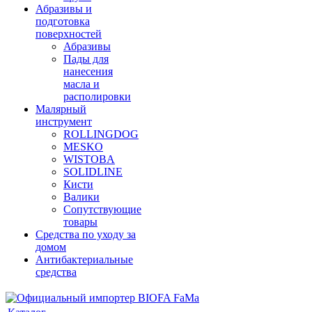
Абразивы и
подготовка
поверхностей
Абразивы
Пады для
нанесения
масла и
располировки
Малярный
инструмент
ROLLINGDOG
MESKO
WISTOBA
SOLIDLINE
Кисти
Валики
Сопутствующие
товары
Средства по уходу за
домом
Антибактериальные
средства