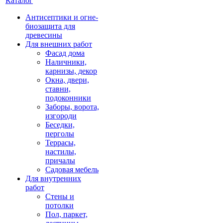
Каталог
Антисептики и огне-
биозащита для
древесины
Для внешних работ
Фасад дома
Наличники,
карнизы, декор
Окна, двери,
ставни,
подоконники
Заборы, ворота,
изгороди
Беседки,
перголы
Террасы,
настилы,
причалы
Садовая мебель
Для внутренних
работ
Стены и
потолки
Пол, паркет,