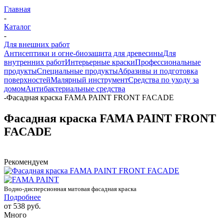
Главная
-
Каталог
-
Для внешних работ
Антисептики и огне-биозащита для древесины
Для
внутренних работ
Интерьерные краски
Профессиональные
продукты
Специальные продукты
Абразивы и подготовка
поверхностей
Малярный инструмент
Средства по уходу за
домом
Антибактериальные средства
-
Фасадная краска FAMA PAINT FRONT FACADE
Фасадная краска FAMA PAINT FRONT
FACADE
Рекомендуем
Водно-дисперсионная матовая фасадная краска
Подробнее
от
538 руб.
Много