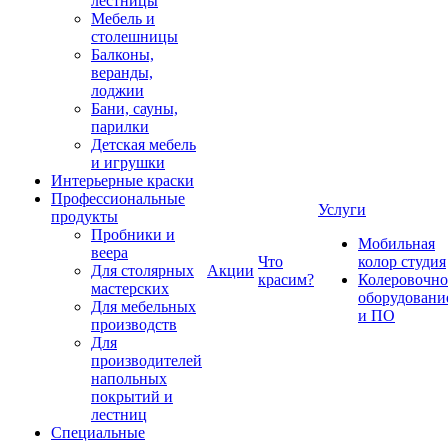
лестницы
Мебель и
столешницы
Балконы,
веранды,
лоджии
Бани, сауны,
парилки
Детская мебель
и игрушки
Интерьерные краски
Профессиональные
Услуги
продукты
Пробники и
Мобильная
веера
Что
колор студия
Для столярных
Акции
красим?
Колеровочно
мастерских
оборудовани
Для мебельных
и ПО
производств
Для
производителей
напольных
покрытий и
лестниц
Специальные