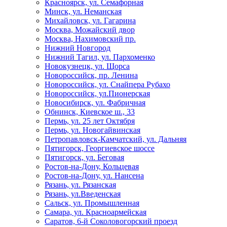
Красноярск, ул. Семафорная
Минск, ул. Неманская
Михайловск, ул. Гагарина
Москва, Можайский двор
Москва, Нахимовский пр.
Нижний Новгород
Нижний Тагил, ул. Пархоменко
Новокузнецк, ул. Щорса
Новороссийск, пр. Ленина
Новороссийск, ул. Снайпера Рубахо
Новороссийск, ул.Пионерская
Новосибирск, ул. Фабричная
Обнинск, Киевское ш., 33
Пермь, ул. 25 лет Октября
Пермь, ул. Новогайвинская
Петропавловск-Камчатский, ул. Дальняя
Пятигорск, Георгиевское шоссе
Пятигорск, ул. Беговая
Ростов-на-Дону, Кольцевая
Ростов-на-Дону, ул. Нансена
Рязань, ул. Рязанская
Рязань, ул.Введенская
Сальск, ул. Промышленная
Самара, ул. Красноармейская
Саратов, 6-й Соколовогорский проезд