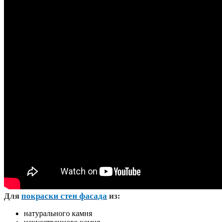
Д
ля
покраски стен фасада
из:
натурального камня