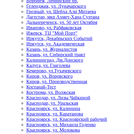
Воронеж, Ленинский пр.
Геленджик, ул. Луначарского
Грозный, ул. Шейха Али Митаева
Дагестан, мкр Ахмет-Хана Султана
Дальнереченск, ул. 50 лет Октября
Иваново, ул. Рабфаковская
Ижевск, ТЦ "Мой Порт"
Иркутск, Декабрьских Событий
Иркутск, ул. Академическая
Казань, ул. Журналистов
Казань, ул. Сибирский тракт
Калининград, Дм.Донского
Калуга, ул. Глаголева
Кемерово, ул.Тухачевского
Киров, ул. Воровского
Киров, ул. Производственная
Костанай-Тест
Кострома, ул. Волжская
Краснодар, ул. Лизы Чайкиной
Краснодар, ул. Уральская
Красноярск, ул. Калинина
Красноярск, ул. Каратанова
Красноярск, ул. Красноярский рабочий
Красноярск, ул. Михаила Годенко
Красноярск, ул. Молокова