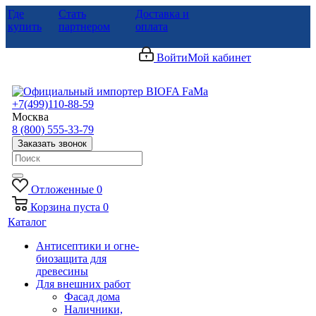
Где
Стать
Доставка и
купить
партнером
оплата
Войти
Мой кабинет
+7(499)110-88-59
Москва
8 (800) 555-33-79
Заказать звонок
Отложенные
0
Корзина
пуста
0
Каталог
Антисептики и огне-
биозащита для
древесины
Для внешних работ
Фасад дома
Наличники,