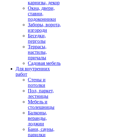
карнизы, декор
Окна, двери,
ставни,
подоконники
Заборы, ворота,
изгороди
Беседки,
перголы
Террасы,
настилы,
причалы
Садовая мебель
Для внутренних
работ
Стены и
потолки
Пол, паркет,
лестницы
Мебель и
столешницы
Балконы,
веранды,
лоджии
Бани, сауны,
парилки