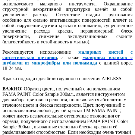
используемого малярного инструмента. Окрашивание
структурной декоративной штукатурки влечёт за собой
увеличение расхода. Отсутствие стадии грунтования
особенно для сильно впитывающих поверхностей влечёт за
собой: нарушение адгезии краски к основанию, существенное
увеличение расхода краски, неравномерный блеск
поверхности, снижение эксплуатационных свойств
(влагостойкость и устойчивость к мытью).
Рекомендуется использование
малярных кистей с
синтетической щетиной
, а также
малярных валиков с
шубками из микрофибры или полиамида
с длиной ворса
18-24 мм.
Краска подходит для безвоздушного нанесения AIRLESS.
ВАЖНО!
Образец цвета, полученный с использованием
FAMA PAINT Color Sample 300мл., является инструментом
для выбора цветового решения, но не является абсолютным
эталоном цвета и блеска поверхности. Цвет, полученный с
использованием любой другой краски ТМ FAMA PAINT,
может иметь незначительные оттеночные отклонения от
образца, полученного с использованием FAMA PAINT Color
Sample 300мл., вызванные степенью блеска краски и её
разбеливающей способностью. Если необходим очень точный