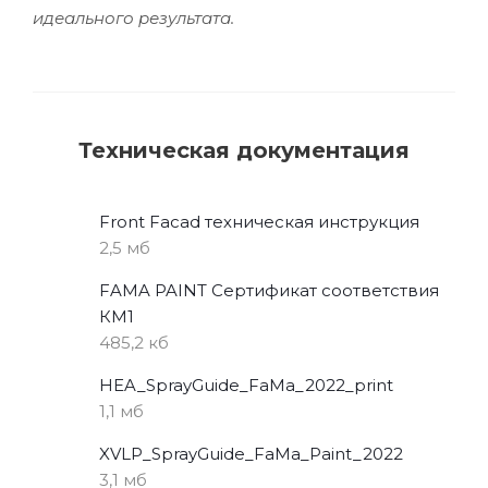
идеального результата.
Техническая документация
Front Facad техническая инструкция
2,5 мб
FAMA PAINT Сертификат соответствия
КМ1
485,2 кб
HEA_SprayGuide_FaMa_2022_print
1,1 мб
XVLP_SprayGuide_FaMa_Paint_2022
3,1 мб