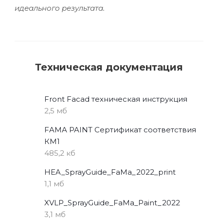
идеального результата.
Техническая документация
Front Facad техническая инструкция
2,5 мб
FAMA PAINT Сертификат соответствия
КМ1
485,2 кб
HEA_SprayGuide_FaMa_2022_print
1,1 мб
XVLP_SprayGuide_FaMa_Paint_2022
3,1 мб