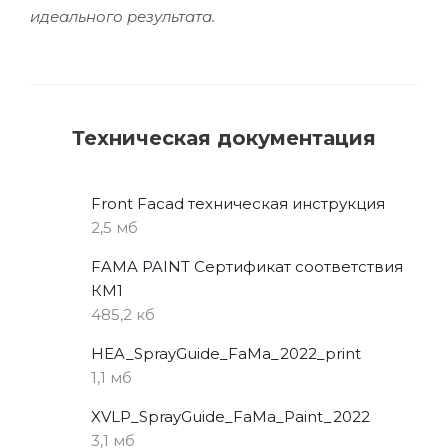
идеального результата.
Техническая документация
Front Facad техническая инструкция
2,5 мб
FAMA PAINT Сертификат соответствия
КМ1
485,2 кб
HEA_SprayGuide_FaMa_2022_print
1,1 мб
XVLP_SprayGuide_FaMa_Paint_2022
3,1 мб