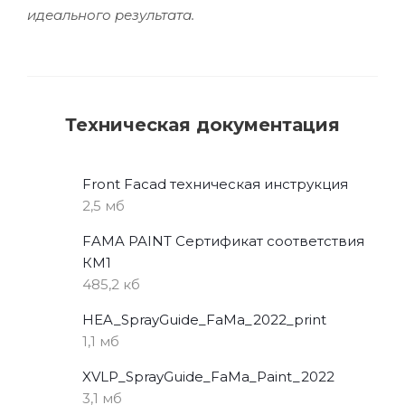
идеального результата.
Техническая документация
Front Facad техническая инструкция
2,5 мб
FAMA PAINT Сертификат соответствия
КМ1
485,2 кб
HEA_SprayGuide_FaMa_2022_print
1,1 мб
XVLP_SprayGuide_FaMa_Paint_2022
3,1 мб