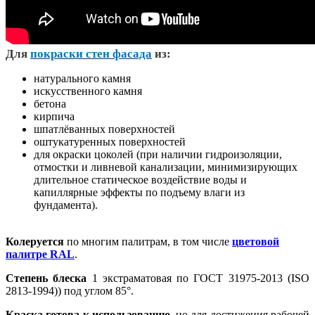
Д
ля
покраски стен фасада
из:
натурального камня
искусственного камня
бетона
кирпича
шпатлёванных поверхностей
оштукатуренных поверхностей
для окраски цоколей (при наличии гидроизоляции,
отмостки и ливневой канализации, минимизирующих
длительное статическое воздействие воды и
капиллярные эффекты по подъему влаги из
фундамента).
Колеруется
по многим палитрам, в том числе
цветовой
палитре RAL
.
Степень блеска
1 экстраматовая по ГОСТ 31975-2013 (ISO
2813-1994)) под углом 85°.
Краска готова к использованию
, но для достижения рабочей