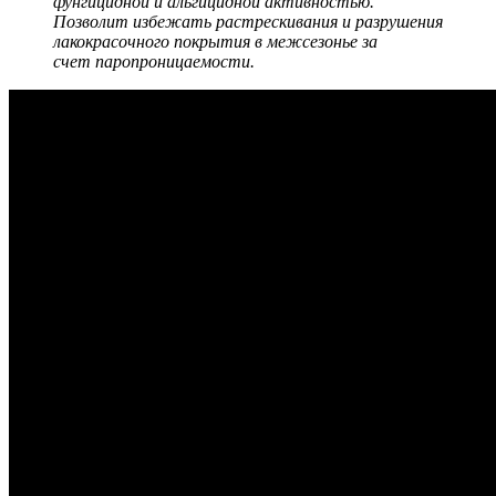
фунгицидной и альгицидной активностью.
Позволит избежать растрескивания и разрушения
лакокрасочного покрытия в межсезонье за
счет паропроницаемости.