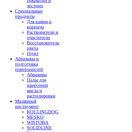
покрытий и
лестниц
Специальные
продукты
Для камня и
кирпича
Растворители и
очистители
Восстановитель
цвета
Грунт
Абразивы и
подготовка
поверхностей
Абразивы
Пады для
нанесения
масла и
располировки
Малярный
инструмент
ROLLINGDOG
MESKO
WISTOBA
SOLIDLINE