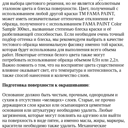
для выбора цветового решения, но не является абсолютным
эталоном цвета и блеска поверхности. Цвет, полученный с
использованием любой другой краски ТМ FAMA PAINT,
может иметь незначительные оттеночные отклонения от
образца, полученного с использованием FAMA PAINT Color
Sample 300мл., вызванные степенью блеска краски и её
разбеливающей способностью. Если необходим очень точный
подбор оттенка и блеска, мы рекомендуем выбрать в качестве
тестового образца минимальную фасовку именно той краски,
которая будет использована для выполнения всего объема
работ. Некоторые оттенки белого цвета также могут
потребовать использование образца объемом 0,9л или 2,2л.
Важно помнить о том, что на восприятие цвета существенное
влияние оказывает свет, его температура и интенсивность, а
также способ нанесения и количество слоев.
Подготовка поверхности к окрашиванию
:
Основание должно быть чистым, прочным, однородным и
сухим в отсутствии «мелящих» слоев. Старые, не прочно
держащиеся слои краски или осыпающиеся цементные
основания или штукатурку необходимо удалить. Любые
загрязнения, которые могут повлиять на адгезию или выйти
на поверхность в виде пятен, а именно масла, жиры, маркеры,
красители необходимо также удалить. Механические