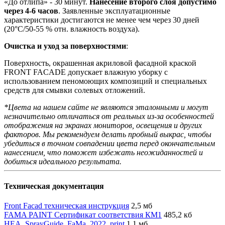
«До отлипа» - 30 минут.
Нанесение второго слоя допустимо
через 4-6 часов
. Заявленные эксплуатационные
характеристики достигаются не менее чем через 30 дней
(20°C/50-55 % отн. влажность воздуха).
Очистка и уход за поверхностями
:
Поверхность, окрашенная акриловой фасадной краской
FRONT FACADE допускает влажную уборку с
использованием пеномоющих композиций и специальных
средств для смывки солевых отложений.
*Цвета на нашем сайте не являются эталонными и могут
незначительно отличаться от реальных из-за особенностей
отображения на экранах мониторов, освещения и других
факторов. Мы рекомендуем делать пробный выкрас, чтобы
убедиться в точном совпадении цвета перед окончательным
нанесением, что поможет избежать неожиданностей и
добиться идеального результата.
Техническая документация
Front Facad техническая инструкция
2,5 мб
FAMA PAINT Сертификат соответствия КМ1
485,2 кб
HEA_SprayGuide_FaMa_2022_print
1,1 мб