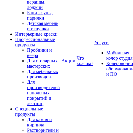
веранды,
лоджии
Бани, сауны,
парилки
Детская мебель
и игрушки
Интерьерные краски
Профессиональные
Услуги
продукты
Пробники и
Мобильная
веера
Что
колор студия
Для столярных
Акции
красим?
Колеровочно
мастерских
оборудовани
Для мебельных
и ПО
производств
Для
производителей
напольных
покрытий и
лестниц
Специальные
продукты
Для камня и
кирпича
Растворители и