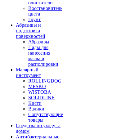
очистители
Восстановитель
цвета
Грунт
Абразивы и
подготовка
поверхностей
Абразивы
Пады для
нанесения
масла и
располировки
Малярный
инструмент
ROLLINGDOG
MESKO
WISTOBA
SOLIDLINE
Кисти
Валики
Сопутствующие
товары
Средства по уходу за
домом
Антибактериальные