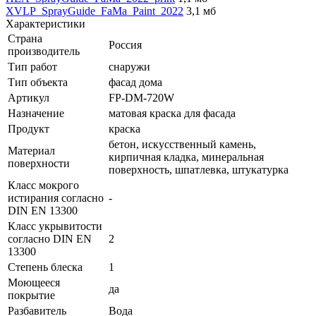
XVLP_SprayGuide_FaMa_Paint_2022
3,1 мб
Характеристики
Страна
Россия
производитель
Тип работ
снаружи
Тип объекта
фасад дома
Артикул
FP-DM-720W
Назначение
матовая краска для фасада
Продукт
краска
бетон, искусственный камень,
Материал
кирпичная кладка, минеральная
поверхности
поверхность, шпатлевка, штукатурка
Класс мокрого
истирания согласно
-
DIN EN 13300
Класс укрывитости
согласно DIN EN
2
13300
Степень блеска
1
Моющееся
да
покрытие
Разбавитель
Вода