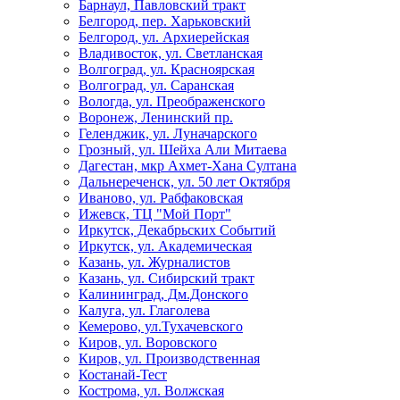
Барнаул, Павловский тракт
Белгород, пер. Харьковский
Белгород, ул. Архиерейская
Владивосток, ул. Светланская
Волгоград, ул. Красноярская
Волгоград, ул. Саранская
Вологда, ул. Преображенского
Воронеж, Ленинский пр.
Геленджик, ул. Луначарского
Грозный, ул. Шейха Али Митаева
Дагестан, мкр Ахмет-Хана Султана
Дальнереченск, ул. 50 лет Октября
Иваново, ул. Рабфаковская
Ижевск, ТЦ "Мой Порт"
Иркутск, Декабрьских Событий
Иркутск, ул. Академическая
Казань, ул. Журналистов
Казань, ул. Сибирский тракт
Калининград, Дм.Донского
Калуга, ул. Глаголева
Кемерово, ул.Тухачевского
Киров, ул. Воровского
Киров, ул. Производственная
Костанай-Тест
Кострома, ул. Волжская