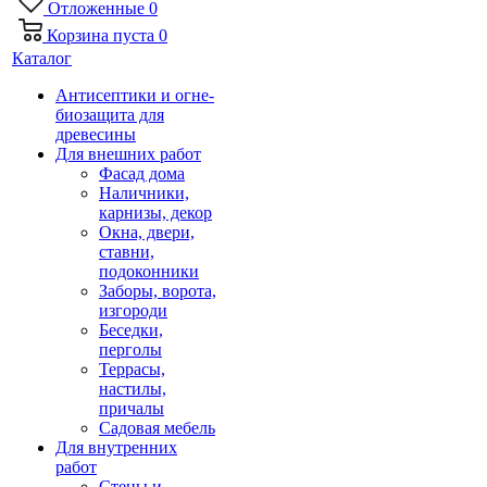
Отложенные
0
Корзина
пуста
0
Каталог
Антисептики и огне-
биозащита для
древесины
Для внешних работ
Фасад дома
Наличники,
карнизы, декор
Окна, двери,
ставни,
подоконники
Заборы, ворота,
изгороди
Беседки,
перголы
Террасы,
настилы,
причалы
Садовая мебель
Для внутренних
работ
Стены и