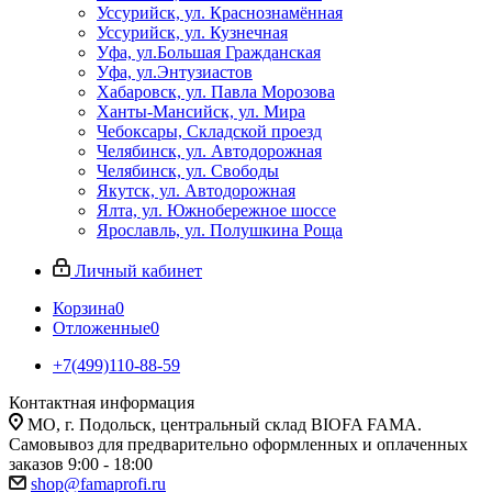
Уссурийск, ул. Краснознамённая
Уссурийск, ул. Кузнечная
Уфа, ул.Большая Гражданская
Уфа, ул.Энтузиастов
Хабаровск, ул. Павла Морозова
Ханты-Мансийск, ул. Мира
Чебоксары, Складской проезд
Челябинск, ул. Автодорожная
Челябинск, ул. Свободы
Якутск, ул. Автодорожная
Ялта, ул. Южнобережное шоссе
Ярославль, ул. Полушкина Роща
Личный кабинет
Корзина
0
Отложенные
0
+7(499)110-88-59
Контактная информация
МО, г. Подольск, центральный склад BIOFA FAMA.
Самовывоз для предварительно оформленных и оплаченных
заказов 9:00 - 18:00
shop@famaprofi.ru