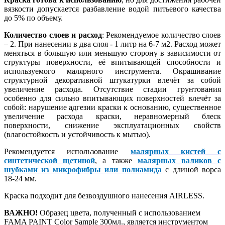
вязкости допускается разбавление водой питьевого качества
до 5% по объему.
Количество слоев и расход
: Рекомендуемое количество слоев
– 2. При нанесении в два слоя - 1 литр на 6-7 м2. Расход может
меняться в большую или меньшую сторону в зависимости от
структуры поверхности, её впитывающей способности и
используемого малярного инструмента. Окрашивание
структурной декоративной штукатурки влечёт за собой
увеличение расхода. Отсутствие стадии грунтования
особенно для сильно впитывающих поверхностей влечёт за
собой: нарушение адгезии краски к основанию, существенное
увеличение расхода краски, неравномерный блеск
поверхности, снижение эксплуатационных свойств
(влагостойкость и устойчивость к мытью).
Рекомендуется использование
малярных кистей с
синтетической щетиной
, а также
малярных валиков с
шубками из микрофибры или полиамида
с длиной ворса
18-24 мм.
Краска подходит для безвоздушного нанесения AIRLESS.
ВАЖНО!
Образец цвета, полученный с использованием
FAMA PAINT Color Sample 300мл., является инструментом