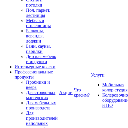
потолки
Пол, паркет,
лестницы
Мебель и
столешницы
Балконы,
веранды,
лоджии
Бани, сауны,
парилки
Детская мебель
и игрушки
Интерьерные краски
Профессиональные
Услуги
продукты
Пробники и
Мобильная
веера
Что
колор студия
Для столярных
Акции
красим?
Колеровочно
мастерских
оборудовани
Для мебельных
и ПО
производств
Для
производителей
напольных