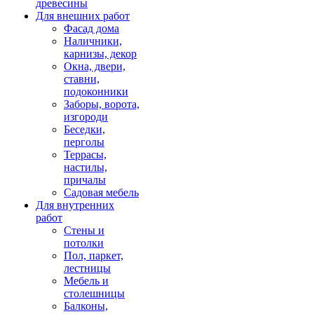
древесины
Для внешних работ
Фасад дома
Наличники,
карнизы, декор
Окна, двери,
ставни,
подоконники
Заборы, ворота,
изгороди
Беседки,
перголы
Террасы,
настилы,
причалы
Садовая мебель
Для внутренних
работ
Стены и
потолки
Пол, паркет,
лестницы
Мебель и
столешницы
Балконы,