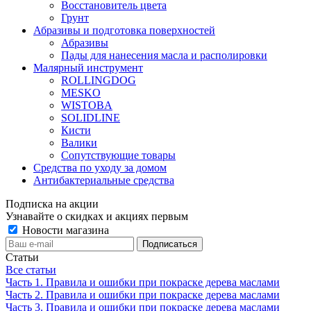
Восстановитель цвета
Грунт
Абразивы и подготовка поверхностей
Абразивы
Пады для нанесения масла и располировки
Малярный инструмент
ROLLINGDOG
MESKO
WISTOBA
SOLIDLINE
Кисти
Валики
Сопутствующие товары
Средства по уходу за домом
Антибактериальные средства
Подписка на акции
Узнавайте о скидках и акциях первым
Новости магазина
Статьи
Все статьи
Часть 1. Правила и ошибки при покраске дерева маслами
Часть 2. Правила и ошибки при покраске дерева маслами
Часть 3. Правила и ошибки при покраске дерева маслами