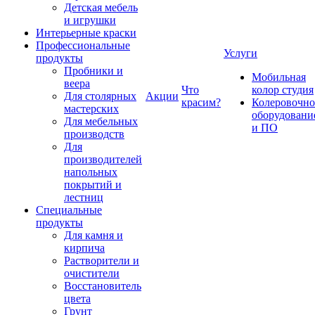
Детская мебель
и игрушки
Интерьерные краски
Профессиональные
Услуги
продукты
Пробники и
Мобильная
веера
Что
колор студия
Для столярных
Акции
красим?
Колеровочно
мастерских
оборудовани
Для мебельных
и ПО
производств
Для
производителей
напольных
покрытий и
лестниц
Специальные
продукты
Для камня и
кирпича
Растворители и
очистители
Восстановитель
цвета
Грунт