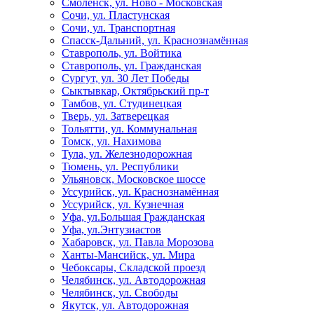
Смоленск, ул. Ново - Московская
Сочи, ул. Пластунская
Сочи, ул. Транспортная
Спасск-Дальний, ул. Краснознамённая
Ставрополь, ул. Войтика
Ставрополь, ул. Гражданская
Сургут, ул. 30 Лет Победы
Сыктывкар, Октябрьский пр-т
Тамбов, ул. Студинецкая
Тверь, ул. Затверецкая
Тольятти, ул. Коммунальная
Томск, ул. Нахимова
Тула, ул. Железнодорожная
Тюмень, ул. Республики
Ульяновск, Московское шоссе
Уссурийск, ул. Краснознамённая
Уссурийск, ул. Кузнечная
Уфа, ул.Большая Гражданская
Уфа, ул.Энтузиастов
Хабаровск, ул. Павла Морозова
Ханты-Мансийск, ул. Мира
Чебоксары, Складской проезд
Челябинск, ул. Автодорожная
Челябинск, ул. Свободы
Якутск, ул. Автодорожная