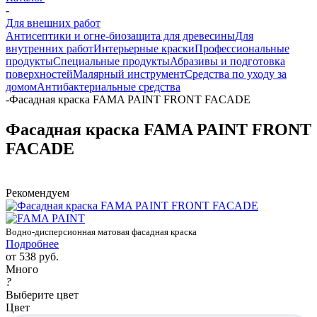
-
Для внешних работ
Антисептики и огне-биозащита для древесины
Для
внутренних работ
Интерьерные краски
Профессиональные
продукты
Специальные продукты
Абразивы и подготовка
поверхностей
Малярный инструмент
Средства по уходу за
домом
Антибактериальные средства
-
Фасадная краска FAMA PAINT FRONT FACADE
Фасадная краска FAMA PAINT FRONT
FACADE
Рекомендуем
Водно-дисперсионная матовая фасадная краска
Подробнее
от
538 руб.
Много
?
Выберите цвет
Цвет