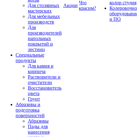
Что
колор студия
Для столярных
Акции
красим?
Колеровочно
мастерских
оборудовани
Для мебельных
и ПО
производств
Для
производителей
напольных
покрытий и
лестниц
Специальные
продукты
Для камня и
кирпича
Растворители и
очистители
Восстановитель
цвета
Грунт
Абразивы и
подготовка
поверхностей
Абразивы
Пады для
нанесения