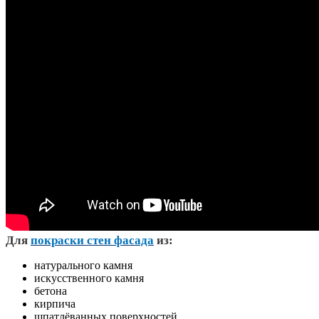
Д
ля
покраски стен фасада
из:
натурального камня
искусственного камня
бетона
кирпича
шпатлёванных поверхностей