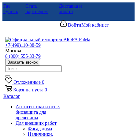
Где
Стать
Доставка и
купить
партнером
оплата
Войти
Мой кабинет
+7(499)110-88-59
Москва
8 (800) 555-33-79
Заказать звонок
Отложенные
0
Корзина
пуста
0
Каталог
Антисептики и огне-
биозащита для
древесины
Для внешних работ
Фасад дома
Наличники,