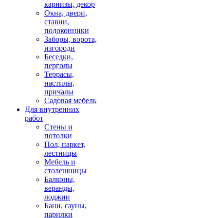
карнизы, декор
Окна, двери,
ставни,
подоконники
Заборы, ворота,
изгороди
Беседки,
перголы
Террасы,
настилы,
причалы
Садовая мебель
Для внутренних
работ
Стены и
потолки
Пол, паркет,
лестницы
Мебель и
столешницы
Балконы,
веранды,
лоджии
Бани, сауны,
парилки