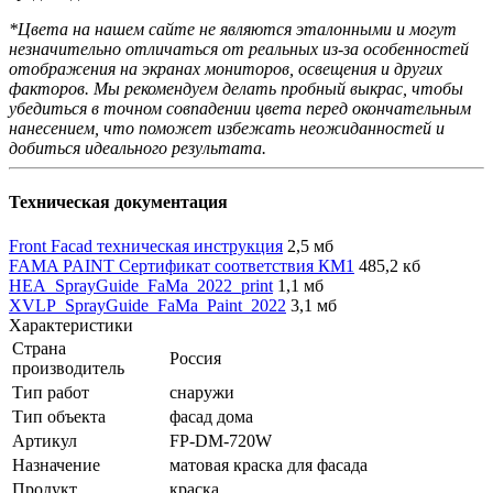
*Цвета на нашем сайте не являются эталонными и могут
незначительно отличаться от реальных из-за особенностей
отображения на экранах мониторов, освещения и других
факторов. Мы рекомендуем делать пробный выкрас, чтобы
убедиться в точном совпадении цвета перед окончательным
нанесением, что поможет избежать неожиданностей и
добиться идеального результата.
Техническая документация
Front Facad техническая инструкция
2,5 мб
FAMA PAINT Сертификат соответствия КМ1
485,2 кб
HEA_SprayGuide_FaMa_2022_print
1,1 мб
XVLP_SprayGuide_FaMa_Paint_2022
3,1 мб
Характеристики
Страна
Россия
производитель
Тип работ
снаружи
Тип объекта
фасад дома
Артикул
FP-DM-720W
Назначение
матовая краска для фасада
Продукт
краска