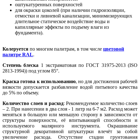
оштукатуренных поверхностей
для окраски цоколей (при наличии гидроизоляции,
отмостки и ливневой канализации, минимизирующих
длительное статическое воздействие воды и
капиллярные эффекты по подъему влаги из
фундамента).
Колеруется
по многим палитрам, в том числе
цветовой
палитре RAL
.
Степень блеска
1 экстраматовая по ГОСТ 31975-2013 (ISO
2813-1994)) под углом 85°.
Краска готова к использованию
, но для достижения рабочей
вязкости допускается разбавление водой питьевого качества
до 5% по объему.
Количество слоев и расход
: Рекомендуемое количество слоев
– 2. При нанесении в два слоя - 1 литр на 6-7 м2. Расход может
меняться в большую или меньшую сторону в зависимости от
структуры поверхности, её впитывающей способности и
используемого малярного инструмента. Окрашивание
структурной декоративной штукатурки влечёт за собой
увеличение расхода. Отсутствие стадии грунтования