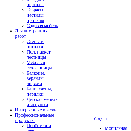
перголы
Террасы,
настилы,
причалы
Садовая мебель
Для внутренних
работ
Стены и
потолки
Пол, паркет,
лестницы
Мебель и
столешницы
Балконы,
веранды,
лоджии
Бани, сауны,
парилки
Детская мебель
и игрушки
Интерьерные краски
Профессиональные
Услуги
продукты
Пробники и
Мобильная
веера