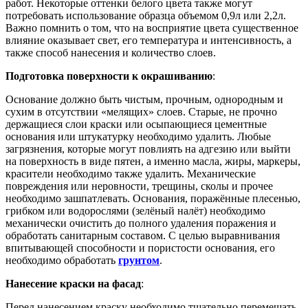
работ. Некоторые оттенки белого цвета также могут
потребовать использование образца объемом 0,9л или 2,2л.
Важно помнить о том, что на восприятие цвета существенное
влияние оказывает свет, его температура и интенсивность, а
также способ нанесения и количество слоев.
Подготовка поверхности к окрашиванию
:
Основание должно быть чистым, прочным, однородным и
сухим в отсутствии «мелящих» слоев. Старые, не прочно
держащиеся слои краски или осыпающиеся цементные
основания или штукатурку необходимо удалить. Любые
загрязнения, которые могут повлиять на адгезию или выйти
на поверхность в виде пятен, а именно масла, жиры, маркеры,
красители необходимо также удалить. Механические
повреждения или неровности, трещины, сколы и прочее
необходимо зашпатлевать. Основания, поражённые плесенью,
грибком или водорослями (зелёный налёт) необходимо
механически очистить до полного удаления поражения и
обработать санитарным составом. С целью выравнивания
впитывающей способности и пористости основания, его
необходимо обработать
грунтом
.
Нанесение краски на фасад
:
Перед нанесением краску необходимо тщательно перемешать.