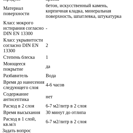
бетон, искусственный камень,
Материал
кирпичная кладка, минеральная
поверхности
поверхность, шпатлевка, штукатурка
Класс мокрого
истирания согласно
-
DIN EN 13300
Класс укрывитости
согласно DIN EN
2
13300
Степень блеска
1
Моющееся
да
покрытие
Разбавитель
Вода
Время до нанесения
4-6 часов
следующего слоя
Содержание
нет
антисептика
Расход в 2 слоя
6-7 м2/литр в 2 слоя
Время высыхания
30 минут до отлипа
Расход в 1 слой,
6-7 м2/литр в 2 слоя
кв.м/л
Задать вопрос