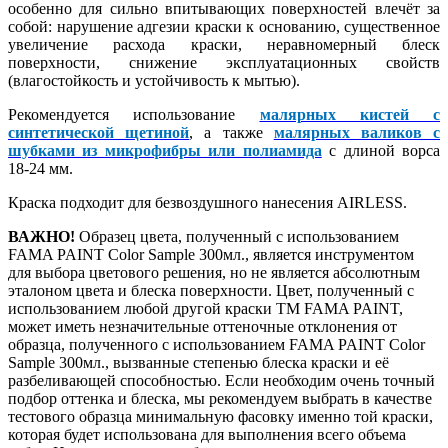
особенно для сильно впитывающих поверхностей влечёт за
собой: нарушение адгезии краски к основанию, существенное
увеличение расхода краски, неравномерный блеск
поверхности, снижение эксплуатационных свойств
(влагостойкость и устойчивость к мытью).
Рекомендуется использование
малярных кистей с
синтетической щетиной
, а также
малярных валиков с
шубками из микрофибры или полиамида
с длиной ворса
18-24 мм.
Краска подходит для безвоздушного нанесения AIRLESS.
ВАЖНО!
Образец цвета, полученный с использованием
FAMA PAINT Color Sample 300мл., является инструментом
для выбора цветового решения, но не является абсолютным
эталоном цвета и блеска поверхности. Цвет, полученный с
использованием любой другой краски ТМ FAMA PAINT,
может иметь незначительные оттеночные отклонения от
образца, полученного с использованием FAMA PAINT Color
Sample 300мл., вызванные степенью блеска краски и её
разбеливающей способностью. Если необходим очень точный
подбор оттенка и блеска, мы рекомендуем выбрать в качестве
тестового образца минимальную фасовку именно той краски,
которая будет использована для выполнения всего объема