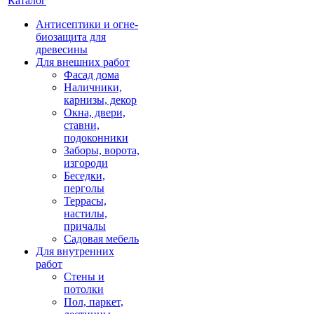
Каталог
Антисептики и огне-
биозащита для
древесины
Для внешних работ
Фасад дома
Наличники,
карнизы, декор
Окна, двери,
ставни,
подоконники
Заборы, ворота,
изгороди
Беседки,
перголы
Террасы,
настилы,
причалы
Садовая мебель
Для внутренних
работ
Стены и
потолки
Пол, паркет,