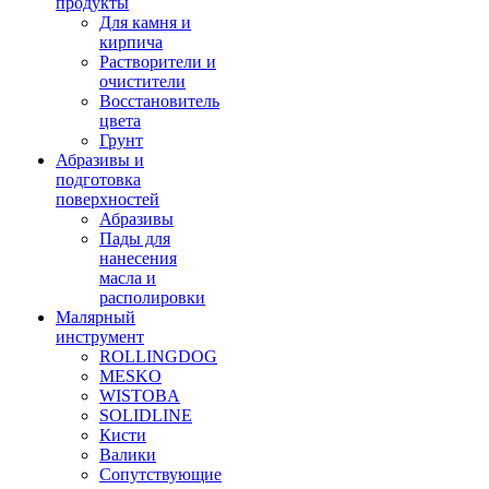
продукты
Для камня и
кирпича
Растворители и
очистители
Восстановитель
цвета
Грунт
Абразивы и
подготовка
поверхностей
Абразивы
Пады для
нанесения
масла и
располировки
Малярный
инструмент
ROLLINGDOG
MESKO
WISTOBA
SOLIDLINE
Кисти
Валики
Сопутствующие