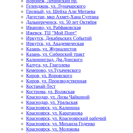
Воронеж, Ленинский пр.
Геленджик, ул. Луначарского
Грозный, ул. Шейха Али Митаева
Дагестан, мкр Ахмет-Хана Султана
Дальнереченск, ул. 50 лет Октября
Иваново, ул. Рабфаковская
Ижевск, ТЦ "Мой Порт"
Иркутск, Декабрьских Событий
Иркутск, ул. Академическая
Казань, ул. Журналистов
Казань, ул. Сибирский тракт
Калининград, Дм.Донского
Калуга, ул. Глаголева
Кемерово, ул.Тухачевского
Киров, ул. Воровского
Киров, ул. Производственная
Костанай-Тест
Кострома, ул. Волжская
Краснодар, ул. Лизы Чайкиной
Краснодар, ул. Уральская
Красноярск, ул. Калинина
Красноярск, ул. Каратанова
Красноярск, ул. Красноярский рабочий
Красноярск, ул. Михаила Годенко
Красноярск, ул. Молокова