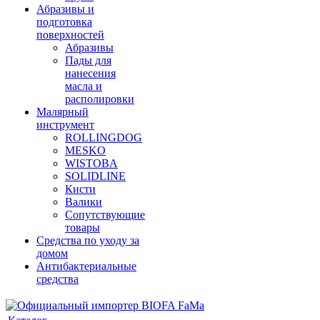
Абразивы и
подготовка
поверхностей
Абразивы
Пады для
нанесения
масла и
располировки
Малярный
инструмент
ROLLINGDOG
MESKO
WISTOBA
SOLIDLINE
Кисти
Валики
Сопутствующие
товары
Средства по уходу за
домом
Антибактериальные
средства