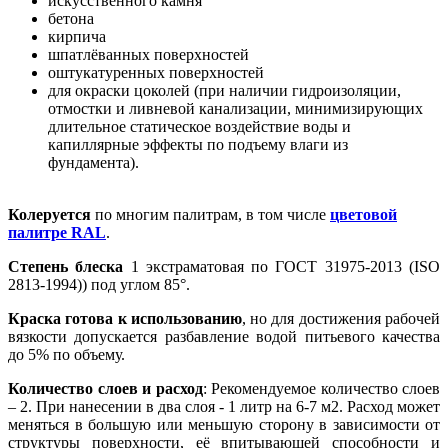
искусственного камня
бетона
кирпича
шпатлёванных поверхностей
оштукатуренных поверхностей
для окраски цоколей (при наличии гидроизоляции,
отмостки и ливневой канализации, минимизирующих
длительное статическое воздействие воды и
капиллярные эффекты по подъему влаги из
фундамента).
Колеруется
по многим палитрам, в том числе
цветовой
палитре RAL
.
Степень блеска
1 экстраматовая по ГОСТ 31975-2013 (ISO
2813-1994)) под углом 85°.
Краска готова к использованию
, но для достижения рабочей
вязкости допускается разбавление водой питьевого качества
до 5% по объему.
Количество слоев и расход
: Рекомендуемое количество слоев
– 2. При нанесении в два слоя - 1 литр на 6-7 м2. Расход может
меняться в большую или меньшую сторону в зависимости от
структуры поверхности, её впитывающей способности и