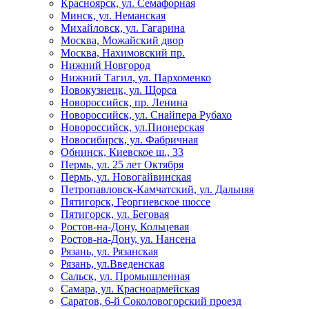
Красноярск, ул. Семафорная
Минск, ул. Неманская
Михайловск, ул. Гагарина
Москва, Можайский двор
Москва, Нахимовский пр.
Нижний Новгород
Нижний Тагил, ул. Пархоменко
Новокузнецк, ул. Щорса
Новороссийск, пр. Ленина
Новороссийск, ул. Снайпера Рубахо
Новороссийск, ул.Пионерская
Новосибирск, ул. Фабричная
Обнинск, Киевское ш., 33
Пермь, ул. 25 лет Октября
Пермь, ул. Новогайвинская
Петропавловск-Камчатский, ул. Дальняя
Пятигорск, Георгиевское шоссе
Пятигорск, ул. Беговая
Ростов-на-Дону, Кольцевая
Ростов-на-Дону, ул. Нансена
Рязань, ул. Рязанская
Рязань, ул.Введенская
Сальск, ул. Промышленная
Самара, ул. Красноармейская
Саратов, 6-й Соколовогорский проезд