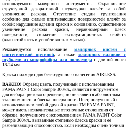
используемого малярного инструмента. Окрашивание
структурной декоративной штукатурки влечёт за собой
увеличение расхода. Отсутствие стадии грунтования
особенно для сильно впитывающих поверхностей влечёт за
собой: нарушение адгезии краски к основанию, существенное
увеличение расхода краски, неравномерный блеск
поверхности, снижение эксплуатационных свойств
(влагостойкость и устойчивость к мытью).
Рекомендуется использование
малярных кистей с
синтетической щетиной
, а также
малярных валиков с
шубками из микрофибры или полиамида
с длиной ворса
18-24 мм.
Краска подходит для безвоздушного нанесения AIRLESS.
ВАЖНО!
Образец цвета, полученный с использованием
FAMA PAINT Color Sample 300мл., является инструментом
для выбора цветового решения, но не является абсолютным
эталоном цвета и блеска поверхности. Цвет, полученный с
использованием любой другой краски ТМ FAMA PAINT,
может иметь незначительные оттеночные отклонения от
образца, полученного с использованием FAMA PAINT Color
Sample 300мл., вызванные степенью блеска краски и её
разбеливающей способностью. Если необходим очень точный