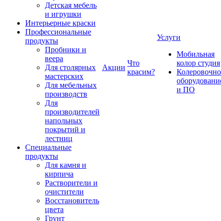
Детская мебель
и игрушки
Интерьерные краски
Профессиональные
Услуги
продукты
Пробники и
Мобильная
веера
Что
колор студия
Для столярных
Акции
красим?
Колеровочно
мастерских
оборудовани
Для мебельных
и ПО
производств
Для
производителей
напольных
покрытий и
лестниц
Специальные
продукты
Для камня и
кирпича
Растворители и
очистители
Восстановитель
цвета
Грунт