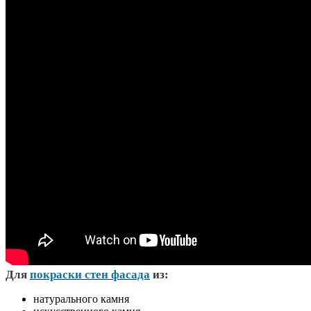
Д
ля
покраски стен фасада
из:
натурального камня