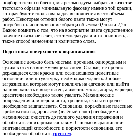
подбор оттенка и блеска, мы рекомендуем выбрать в качестве
тестового образца минимальную фасовку именно той краски,
которая будет использована для выполнения всего объема
работ. Некоторые оттенки белого цвета также могут
потребовать использование образца объемом 0,9л или 2,2л.
Важно помнить о том, что на восприятие цвета существенное
влияние оказывает свет, его температура и интенсивность, а
также способ нанесения и количество слоев.
Подготовка поверхности к окрашиванию
:
Основание должно быть чистым, прочным, однородным и
сухим в отсутствии «мелящих» слоев. Старые, не прочно
держащиеся слои краски или осыпающиеся цементные
основания или штукатурку необходимо удалить. Любые
загрязнения, которые могут повлиять на адгезию или выйти
на поверхность в виде пятен, а именно масла, жиры, маркеры,
красители необходимо также удалить. Механические
повреждения или неровности, трещины, сколы и прочее
необходимо зашпатлевать. Основания, поражённые плесенью,
грибком или водорослями (зелёный налёт) необходимо
механически очистить до полного удаления поражения и
обработать санитарным составом. С целью выравнивания
впитывающей способности и пористости основания, его
необходимо обработать
грунтом
.