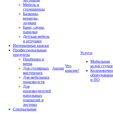
лестницы
Мебель и
столешницы
Балконы,
веранды,
лоджии
Бани, сауны,
парилки
Детская мебель
и игрушки
Интерьерные краски
Профессиональные
Услуги
продукты
Пробники и
Мобильная
веера
Что
колор студия
Для столярных
Акции
красим?
Колеровочно
мастерских
оборудовани
Для мебельных
и ПО
производств
Для
производителей
напольных
покрытий и
лестниц
Специальные