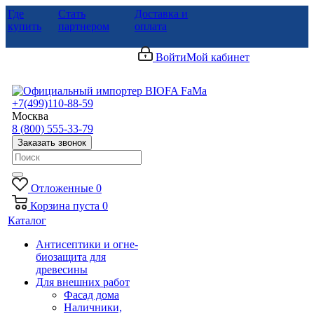
Где
Стать
Доставка и
купить
партнером
оплата
Войти
Мой кабинет
+7(499)110-88-59
Москва
8 (800) 555-33-79
Заказать звонок
Отложенные
0
Корзина
пуста
0
Каталог
Антисептики и огне-
биозащита для
древесины
Для внешних работ
Фасад дома
Наличники,