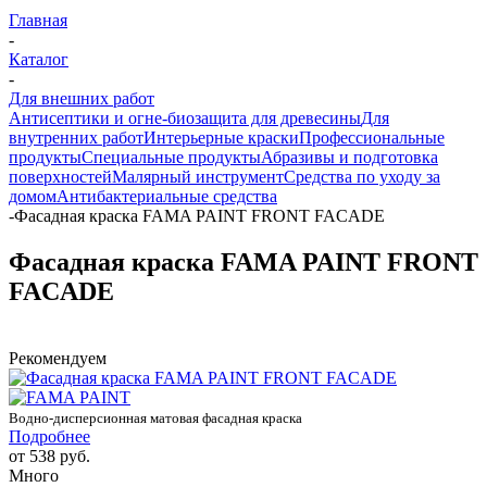
Главная
-
Каталог
-
Для внешних работ
Антисептики и огне-биозащита для древесины
Для
внутренних работ
Интерьерные краски
Профессиональные
продукты
Специальные продукты
Абразивы и подготовка
поверхностей
Малярный инструмент
Средства по уходу за
домом
Антибактериальные средства
-
Фасадная краска FAMA PAINT FRONT FACADE
Фасадная краска FAMA PAINT FRONT
FACADE
Рекомендуем
Водно-дисперсионная матовая фасадная краска
Подробнее
от
538 руб.
Много