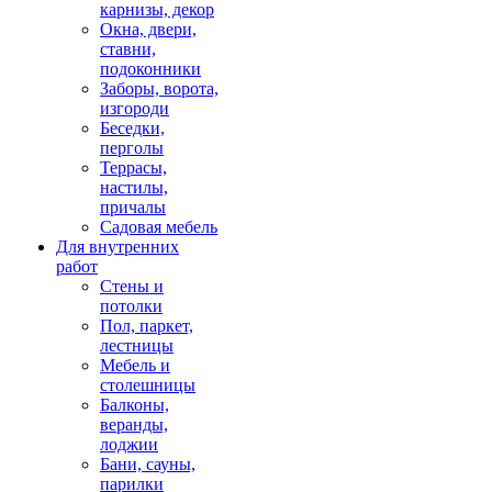
карнизы, декор
Окна, двери,
ставни,
подоконники
Заборы, ворота,
изгороди
Беседки,
перголы
Террасы,
настилы,
причалы
Садовая мебель
Для внутренних
работ
Стены и
потолки
Пол, паркет,
лестницы
Мебель и
столешницы
Балконы,
веранды,
лоджии
Бани, сауны,
парилки