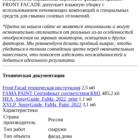
FRONT FACADE допускает влажную уборку с
использованием пеномоющих композиций и специальных
средств для смывки солевых отложений.
*Цвета на нашем сайте не являются эталонными и могут
незначительно отличаться от реальных из-за особенностей
отображения на экранах мониторов, освещения и других
факторов. Мы рекомендуем делать пробный выкрас, чтобы
убедиться в точном совпадении цвета перед окончательным
нанесением, что поможет избежать неожиданностей и
добиться идеального результата.
Техническая документация
Front Facad техническая инструкция
2,5 мб
FAMA PAINT Сертификат соответствия КМ1
485,2 кб
HEA_SprayGuide_FaMa_2022_print
1,1 мб
XVLP_SprayGuide_FaMa_Paint_2022
3,1 мб
Характеристики
Страна
Россия
производитель
Тип работ
снаружи
Тип объекта
фасад дома