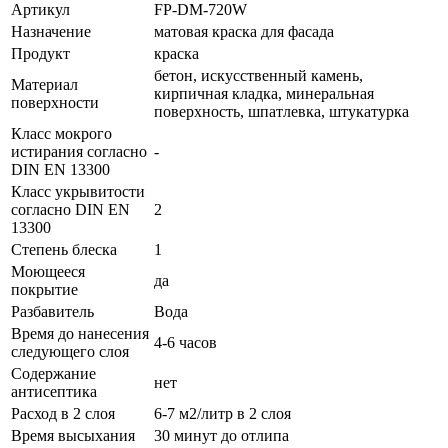
Артикул
FP-DM-720W
Назначение
матовая краска для фасада
Продукт
краска
бетон, искусственный камень,
Материал
кирпичная кладка, минеральная
поверхности
поверхность, шпатлевка, штукатурка
Класс мокрого
истирания согласно
-
DIN EN 13300
Класс укрывитости
согласно DIN EN
2
13300
Степень блеска
1
Моющееся
да
покрытие
Разбавитель
Вода
Время до нанесения
4-6 часов
следующего слоя
Содержание
нет
антисептика
Расход в 2 слоя
6-7 м2/литр в 2 слоя
Время высыхания
30 минут до отлипа