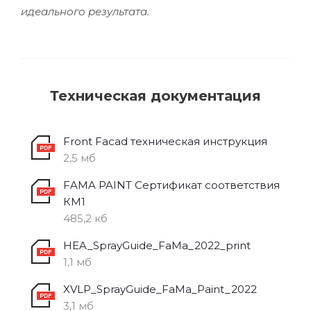
идеального результата.
Техническая документация
Front Facad техническая инструкция
2,5 мб
FAMA PAINT Сертификат соответствия
КМ1
485,2 кб
HEA_SprayGuide_FaMa_2022_print
1,1 мб
XVLP_SprayGuide_FaMa_Paint_2022
3,1 мб