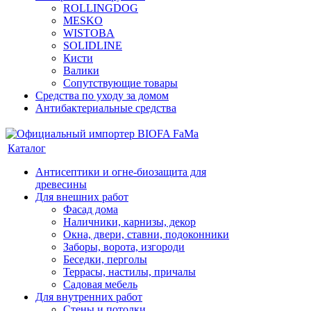
ROLLINGDOG
MESKO
WISTOBA
SOLIDLINE
Кисти
Валики
Сопутствующие товары
Средства по уходу за домом
Антибактериальные средства
Каталог
Антисептики и огне-биозащита для
древесины
Для внешних работ
Фасад дома
Наличники, карнизы, декор
Окна, двери, ставни, подоконники
Заборы, ворота, изгороди
Беседки, перголы
Террасы, настилы, причалы
Садовая мебель
Для внутренних работ
Стены и потолки