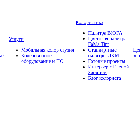
Колористика
Палитра BIOFA
Цветовая палитра
Услуги
FaMa Tint
Мобильная колор студия
Стандартные
Це
м?
Колеровочное
палитры ЛКМ
зн
оборудование и ПО
Готовые проекты
Интерьер с Еленой
Зориной
Блог колориста