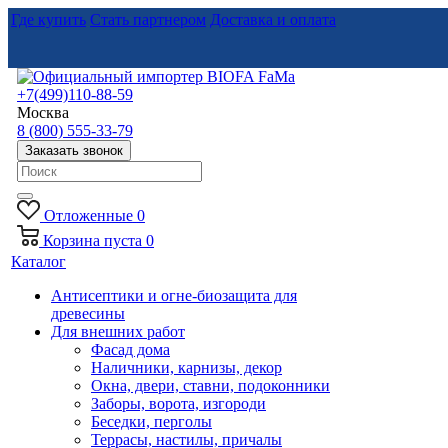
Где купить
Стать партнером
Доставка и оплата
+7(499)110-88-59
Москва
8 (800) 555-33-79
Заказать звонок
Отложенные
0
Корзина
пуста
0
Каталог
Антисептики и огне-биозащита для
древесины
Для внешних работ
Фасад дома
Наличники, карнизы, декор
Окна, двери, ставни, подоконники
Заборы, ворота, изгороди
Беседки, перголы
Террасы, настилы, причалы