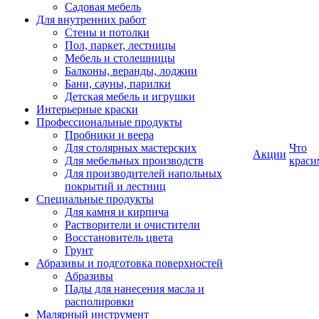
Садовая мебель
Для внутренних работ
Стены и потолки
Пол, паркет, лестницы
Мебель и столешницы
Балконы, веранды, лоджии
Бани, сауны, парилки
Детская мебель и игрушки
Интерьерные краски
Профессиональные продукты
Пробники и веера
Для столярных мастерских
Что
Акции
Для мебельных производств
краси
Для производителей напольных
покрытий и лестниц
Специальные продукты
Для камня и кирпича
Растворители и очистители
Восстановитель цвета
Грунт
Абразивы и подготовка поверхностей
Абразивы
Пады для нанесения масла и
располировки
Малярный инструмент