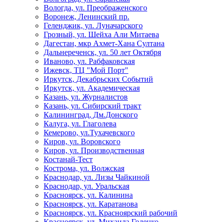
Вологда, ул. Преображенского
Воронеж, Ленинский пр.
Геленджик, ул. Луначарского
Грозный, ул. Шейха Али Митаева
Дагестан, мкр Ахмет-Хана Султана
Дальнереченск, ул. 50 лет Октября
Иваново, ул. Рабфаковская
Ижевск, ТЦ "Мой Порт"
Иркутск, Декабрьских Событий
Иркутск, ул. Академическая
Казань, ул. Журналистов
Казань, ул. Сибирский тракт
Калининград, Дм.Донского
Калуга, ул. Глаголева
Кемерово, ул.Тухачевского
Киров, ул. Воровского
Киров, ул. Производственная
Костанай-Тест
Кострома, ул. Волжская
Краснодар, ул. Лизы Чайкиной
Краснодар, ул. Уральская
Красноярск, ул. Калинина
Красноярск, ул. Каратанова
Красноярск, ул. Красноярский рабочий
Красноярск, ул. Михаила Годенко