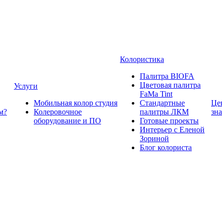
Колористика
Палитра BIOFA
Цветовая палитра
Услуги
FaMa Tint
Мобильная колор студия
Стандартные
Це
м?
Колеровочное
палитры ЛКМ
зн
оборудование и ПО
Готовые проекты
Интерьер с Еленой
Зориной
Блог колориста