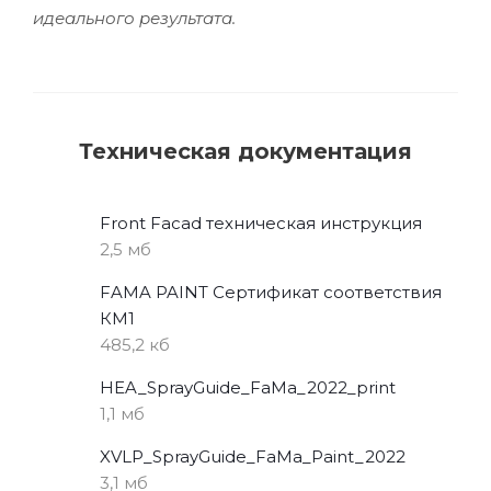
идеального результата.
Техническая документация
Front Facad техническая инструкция
2,5 мб
FAMA PAINT Сертификат соответствия
КМ1
485,2 кб
HEA_SprayGuide_FaMa_2022_print
1,1 мб
XVLP_SprayGuide_FaMa_Paint_2022
3,1 мб