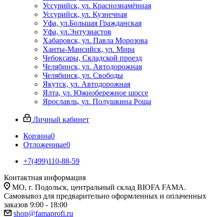
Уссурийск, ул. Краснознамённая
Уссурийск, ул. Кузнечная
Уфа, ул.Большая Гражданская
Уфа, ул.Энтузиастов
Хабаровск, ул. Павла Морозова
Ханты-Мансийск, ул. Мира
Чебоксары, Складской проезд
Челябинск, ул. Автодорожная
Челябинск, ул. Свободы
Якутск, ул. Автодорожная
Ялта, ул. Южнобережное шоссе
Ярославль, ул. Полушкина Роща
Личный кабинет
Корзина
0
Отложенные
0
+7(499)110-88-59
Контактная информация
МО, г. Подольск, центральный склад BIOFA FAMA.
Самовывоз для предварительно оформленных и оплаченных
заказов 9:00 - 18:00
shop@famaprofi.ru