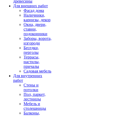
древесины
Для внешних работ
Фасад дома
Наличники,
карнизы, декор
Окна, двери,
ставни,
подоконники
Заборы, ворота,
изгороди
Беседки,
перголы
Террасы,
настилы,
причалы
Садовая мебель
Для внутренних
работ
Стены и
потолки
Пол, паркет,
лестницы
Мебель и
столешницы
Балконы,