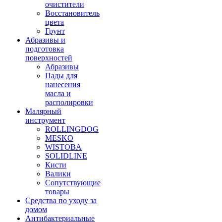
очистители
Восстановитель
цвета
Грунт
Абразивы и
подготовка
поверхностей
Абразивы
Пады для
нанесения
масла и
располировки
Малярный
инструмент
ROLLINGDOG
MESKO
WISTOBA
SOLIDLINE
Кисти
Валики
Сопутствующие
товары
Средства по уходу за
домом
Антибактериальные