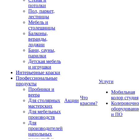
потолки
Пол, паркет,
лестницы
Мебель и
столешницы
Балконы,
веранды,
лоджии
Бани, сауны,
парилки
Детская мебель
и игрушки
Интерьерные краски
Профессиональные
Услуги
продукты
Пробники и
Мобильная
веера
Что
колор студия
Для столярных
Акции
красим?
Колеровочно
мастерских
оборудовани
Для мебельных
и ПО
производств
Для
производителей
напольных