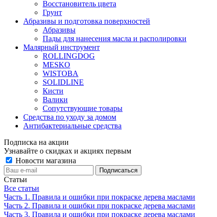
Восстановитель цвета
Грунт
Абразивы и подготовка поверхностей
Абразивы
Пады для нанесения масла и располировки
Малярный инструмент
ROLLINGDOG
MESKO
WISTOBA
SOLIDLINE
Кисти
Валики
Сопутствующие товары
Средства по уходу за домом
Антибактериальные средства
Подписка на акции
Узнавайте о скидках и акциях первым
Новости магазина
Статьи
Все статьи
Часть 1. Правила и ошибки при покраске дерева маслами
Часть 2. Правила и ошибки при покраске дерева маслами
Часть 3. Правила и ошибки при покраске дерева маслами