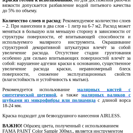
вязкости допускается разбавление водой питьевого качества
до 5% по объему.
Количество слоев и расход
: Рекомендуемое количество слоев
– 2. При нанесении в два слоя - 1 литр на 6-7 м2. Расход может
меняться в большую или меньшую сторону в зависимости от
структуры поверхности, её впитывающей способности и
используемого малярного инструмента. Окрашивание
структурной декоративной штукатурки влечёт за собой
увеличение расхода. Отсутствие стадии грунтования
особенно для сильно впитывающих поверхностей влечёт за
собой: нарушение адгезии краски к основанию, существенное
увеличение расхода краски, неравномерный блеск
поверхности, снижение эксплуатационных свойств
(влагостойкость и устойчивость к мытью).
Рекомендуется использование
малярных кистей с
синтетической щетиной
, а также
малярных валиков с
шубками из микрофибры или полиамида
с длиной ворса
18-24 мм.
Краска подходит для безвоздушного нанесения AIRLESS.
ВАЖНО!
Образец цвета, полученный с использованием
FAMA PAINT Color Sample 300мл., является инструментом