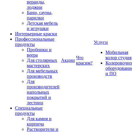
веранды,
лоджии
Бани, сауны,
парилки
Детская мебель
и игрушки
Интерьерные краски
Профессиональные
Услуги
продукты
Пробники и
Мобильная
веера
Что
колор студия
Для столярных
Акции
красим?
Колеровочно
мастерских
оборудовани
Для мебельных
и ПО
производств
Для
производителей
напольных
покрытий и
лестниц
Специальные
продукты
Для камня и
кирпича
Растворители и