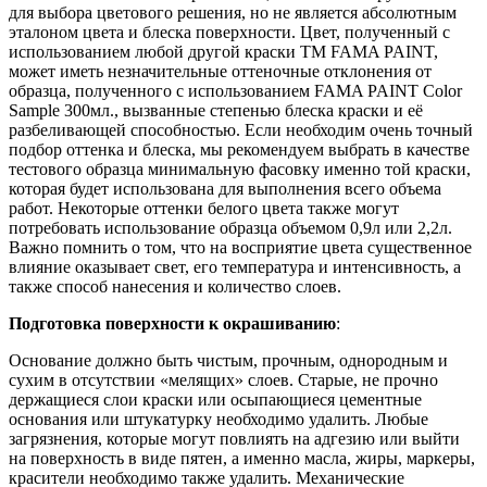
для выбора цветового решения, но не является абсолютным
эталоном цвета и блеска поверхности. Цвет, полученный с
использованием любой другой краски ТМ FAMA PAINT,
может иметь незначительные оттеночные отклонения от
образца, полученного с использованием FAMA PAINT Color
Sample 300мл., вызванные степенью блеска краски и её
разбеливающей способностью. Если необходим очень точный
подбор оттенка и блеска, мы рекомендуем выбрать в качестве
тестового образца минимальную фасовку именно той краски,
которая будет использована для выполнения всего объема
работ. Некоторые оттенки белого цвета также могут
потребовать использование образца объемом 0,9л или 2,2л.
Важно помнить о том, что на восприятие цвета существенное
влияние оказывает свет, его температура и интенсивность, а
также способ нанесения и количество слоев.
Подготовка поверхности к окрашиванию
:
Основание должно быть чистым, прочным, однородным и
сухим в отсутствии «мелящих» слоев. Старые, не прочно
держащиеся слои краски или осыпающиеся цементные
основания или штукатурку необходимо удалить. Любые
загрязнения, которые могут повлиять на адгезию или выйти
на поверхность в виде пятен, а именно масла, жиры, маркеры,
красители необходимо также удалить. Механические