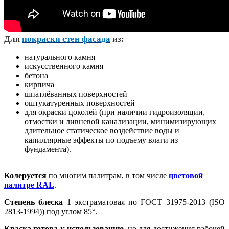
Д
ля
покраски стен фасада
из:
натурального камня
искусственного камня
бетона
кирпича
шпатлёванных поверхностей
оштукатуренных поверхностей
для окраски цоколей (при наличии гидроизоляции,
отмостки и ливневой канализации, минимизирующих
длительное статическое воздействие воды и
капиллярные эффекты по подъему влаги из
фундамента).
Колеруется
по многим палитрам, в том числе
цветовой
палитре RAL
.
Степень блеска
1 экстраматовая по ГОСТ 31975-2013 (ISO
2813-1994)) под углом 85°.
Краска готова к использованию
, но для достижения рабочей