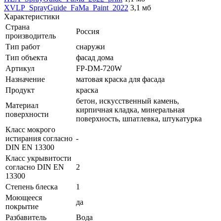
XVLP_SprayGuide_FaMa_Paint_2022
3,1 мб
Характеристики
Страна
Россия
производитель
Тип работ
снаружи
Тип объекта
фасад дома
Артикул
FP-DM-720W
Назначение
матовая краска для фасада
Продукт
краска
бетон, искусственный камень,
Материал
кирпичная кладка, минеральная
поверхности
поверхность, шпатлевка, штукатурка
Класс мокрого
истирания согласно
-
DIN EN 13300
Класс укрывитости
согласно DIN EN
2
13300
Степень блеска
1
Моющееся
да
покрытие
Разбавитель
Вода