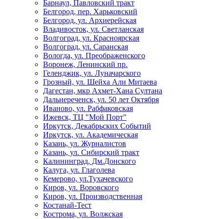
Барнаул, Павловский тракт
Белгород, пер. Харьковский
Белгород, ул. Архиерейская
Владивосток, ул. Светланская
Волгоград, ул. Красноярская
Волгоград, ул. Саранская
Вологда, ул. Преображенского
Воронеж, Ленинский пр.
Геленджик, ул. Луначарского
Грозный, ул. Шейха Али Митаева
Дагестан, мкр Ахмет-Хана Султана
Дальнереченск, ул. 50 лет Октября
Иваново, ул. Рабфаковская
Ижевск, ТЦ "Мой Порт"
Иркутск, Декабрьских Событий
Иркутск, ул. Академическая
Казань, ул. Журналистов
Казань, ул. Сибирский тракт
Калининград, Дм.Донского
Калуга, ул. Глаголева
Кемерово, ул.Тухачевского
Киров, ул. Воровского
Киров, ул. Производственная
Костанай-Тест
Кострома, ул. Волжская