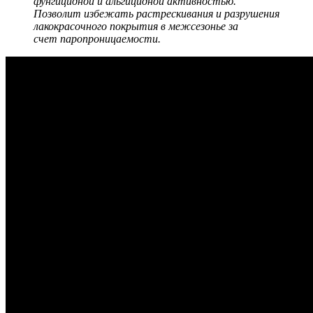
фунгицидной и альгицидной активностью.
Позволит избежать растрескивания и разрушения
лакокрасочного покрытия в межсезонье за
счет паропроницаемости.