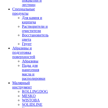
покрытий и
лестниц
Специальные
продукты
Для камня и
кирпича
Растворители и
очистители
Восстановитель
цвета
Грунт
Абразивы и
подготовка
поверхностей
Абразивы
Пады для
нанесения
масла и
располировки
Малярный
инструмент
ROLLINGDOG
MESKO
WISTOBA
SOLIDLINE