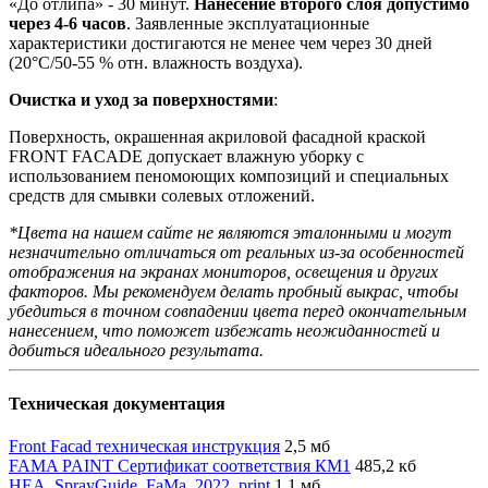
«До отлипа» - 30 минут.
Нанесение второго слоя допустимо
через 4-6 часов
. Заявленные эксплуатационные
характеристики достигаются не менее чем через 30 дней
(20°C/50-55 % отн. влажность воздуха).
Очистка и уход за поверхностями
:
Поверхность, окрашенная акриловой фасадной краской
FRONT FACADE допускает влажную уборку с
использованием пеномоющих композиций и специальных
средств для смывки солевых отложений.
*Цвета на нашем сайте не являются эталонными и могут
незначительно отличаться от реальных из-за особенностей
отображения на экранах мониторов, освещения и других
факторов. Мы рекомендуем делать пробный выкрас, чтобы
убедиться в точном совпадении цвета перед окончательным
нанесением, что поможет избежать неожиданностей и
добиться идеального результата.
Техническая документация
Front Facad техническая инструкция
2,5 мб
FAMA PAINT Сертификат соответствия КМ1
485,2 кб
HEA_SprayGuide_FaMa_2022_print
1,1 мб