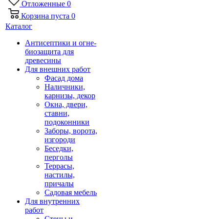
Отложенные
0
Корзина
пуста
0
Каталог
Антисептики и огне-
биозащита для
древесины
Для внешних работ
Фасад дома
Наличники,
карнизы, декор
Окна, двери,
ставни,
подоконники
Заборы, ворота,
изгороди
Беседки,
перголы
Террасы,
настилы,
причалы
Садовая мебель
Для внутренних
работ
Стены и