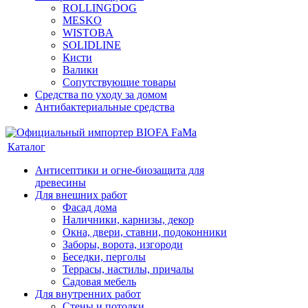
ROLLINGDOG
MESKO
WISTOBA
SOLIDLINE
Кисти
Валики
Сопутствующие товары
Средства по уходу за домом
Антибактериальные средства
Каталог
Антисептики и огне-биозащита для
древесины
Для внешних работ
Фасад дома
Наличники, карнизы, декор
Окна, двери, ставни, подоконники
Заборы, ворота, изгороди
Беседки, перголы
Террасы, настилы, причалы
Садовая мебель
Для внутренних работ
Стены и потолки