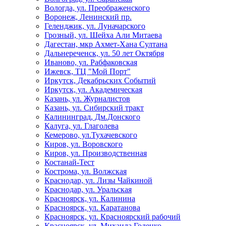
Вологда, ул. Преображенского
Воронеж, Ленинский пр.
Геленджик, ул. Луначарского
Грозный, ул. Шейха Али Митаева
Дагестан, мкр Ахмет-Хана Султана
Дальнереченск, ул. 50 лет Октября
Иваново, ул. Рабфаковская
Ижевск, ТЦ "Мой Порт"
Иркутск, Декабрьских Событий
Иркутск, ул. Академическая
Казань, ул. Журналистов
Казань, ул. Сибирский тракт
Калининград, Дм.Донского
Калуга, ул. Глаголева
Кемерово, ул.Тухачевского
Киров, ул. Воровского
Киров, ул. Производственная
Костанай-Тест
Кострома, ул. Волжская
Краснодар, ул. Лизы Чайкиной
Краснодар, ул. Уральская
Красноярск, ул. Калинина
Красноярск, ул. Каратанова
Красноярск, ул. Красноярский рабочий
Красноярск, ул. Михаила Годенко