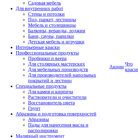
Садовая мебель
Для внутренних работ
Стены и потолки
Пол, паркет, лестницы
Мебель и столешницы
Балконы, веранды, лоджии
Бани, сауны, парилки
Детская мебель и игрушки
Интерьерные краски
Профессиональные продукты
Пробники и веера
Для столярных мастерских
Что
Акции
Для мебельных производств
краси
Для производителей напольных
покрытий и лестниц
Специальные продукты
Для камня и кирпича
Растворители и очистители
Восстановитель цвета
Грунт
Абразивы и подготовка поверхностей
Абразивы
Пады для нанесения масла и
располировки
Малярный инструмент