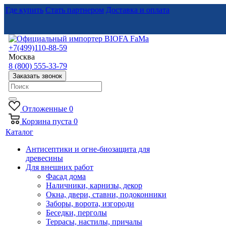
Где купить
Стать партнером
Доставка и оплата
+7(499)110-88-59
Москва
8 (800) 555-33-79
Заказать звонок
Отложенные
0
Корзина
пуста
0
Каталог
Антисептики и огне-биозащита для
древесины
Для внешних работ
Фасад дома
Наличники, карнизы, декор
Окна, двери, ставни, подоконники
Заборы, ворота, изгороди
Беседки, перголы
Террасы, настилы, причалы