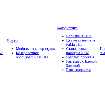
Колористика
Палитра BIOFA
Цветовая палитра
Услуги
FaMa Tint
Мобильная колор студия
Стандартные
Це
м?
Колеровочное
палитры ЛКМ
зн
оборудование и ПО
Готовые проекты
Интерьер с Еленой
Зориной
Блог колориста