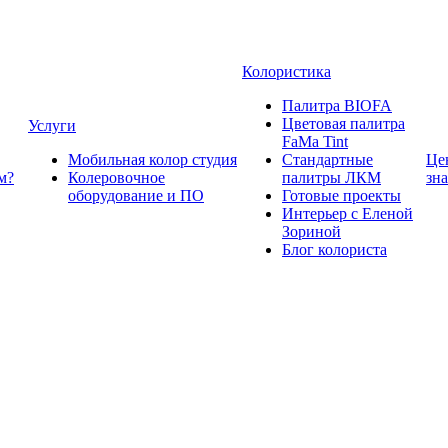
Колористика
Палитра BIOFA
Цветовая палитра
Услуги
FaMa Tint
Мобильная колор студия
Стандартные
Це
м?
Колеровочное
палитры ЛКМ
зн
оборудование и ПО
Готовые проекты
Интерьер с Еленой
Зориной
Блог колориста