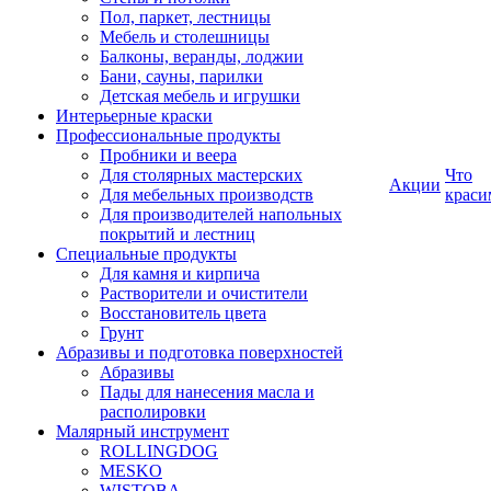
Пол, паркет, лестницы
Мебель и столешницы
Балконы, веранды, лоджии
Бани, сауны, парилки
Детская мебель и игрушки
Интерьерные краски
Профессиональные продукты
Пробники и веера
Для столярных мастерских
Что
Акции
Для мебельных производств
краси
Для производителей напольных
покрытий и лестниц
Специальные продукты
Для камня и кирпича
Растворители и очистители
Восстановитель цвета
Грунт
Абразивы и подготовка поверхностей
Абразивы
Пады для нанесения масла и
располировки
Малярный инструмент
ROLLINGDOG
MESKO
WISTOBA