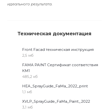
идеального результата.
Техническая документация
Front Facad техническая инструкция
2,5 мб
FAMA PAINT Сертификат соответствия
КМ1
485,2 кб
HEA_SprayGuide_FaMa_2022_print
1,1 мб
XVLP_SprayGuide_FaMa_Paint_2022
3,1 мб