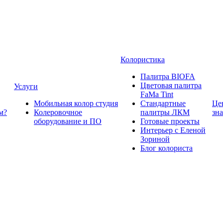
Колористика
Палитра BIOFA
Цветовая палитра
Услуги
FaMa Tint
Мобильная колор студия
Стандартные
Це
м?
Колеровочное
палитры ЛКМ
зн
оборудование и ПО
Готовые проекты
Интерьер с Еленой
Зориной
Блог колориста