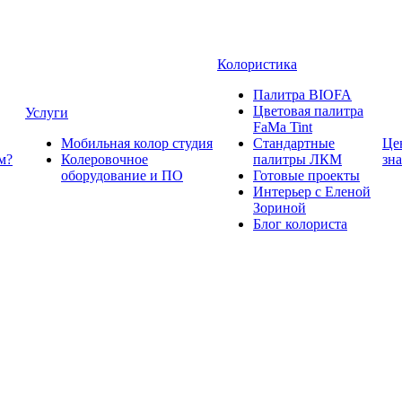
Колористика
Палитра BIOFA
Цветовая палитра
Услуги
FaMa Tint
Мобильная колор студия
Стандартные
Це
м?
Колеровочное
палитры ЛКМ
зн
оборудование и ПО
Готовые проекты
Интерьер с Еленой
Зориной
Блог колориста