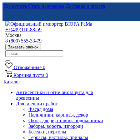
Где купить
Стать партнером
Доставка и оплата
+7(499)110-88-59
Москва
8 (800) 555-33-79
Заказать звонок
Отложенные
0
Корзина
пуста
0
Каталог
Антисептики и огне-биозащита для
древесины
Для внешних работ
Фасад дома
Наличники, карнизы, декор
Окна, двери, ставни, подоконники
Заборы, ворота, изгороди
Беседки, перголы
Террасы, настилы, причалы