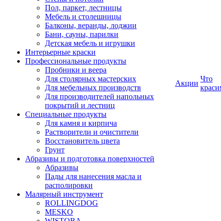
Пол, паркет, лестницы
Мебель и столешницы
Балконы, веранды, лоджии
Бани, сауны, парилки
Детская мебель и игрушки
Интерьерные краски
Профессиональные продукты
Пробники и веера
Для столярных мастерских
Что
Акции
Для мебельных производств
краси
Для производителей напольных
покрытий и лестниц
Специальные продукты
Для камня и кирпича
Растворители и очистители
Восстановитель цвета
Грунт
Абразивы и подготовка поверхностей
Абразивы
Пады для нанесения масла и
располировки
Малярный инструмент
ROLLINGDOG
MESKO
WISTOBA