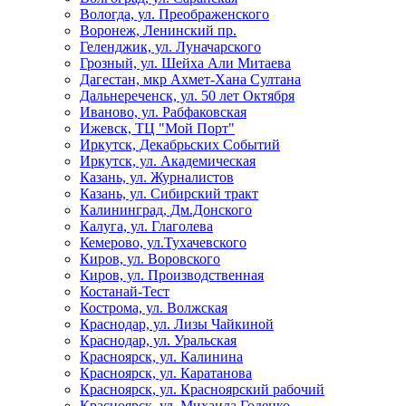
Вологда, ул. Преображенского
Воронеж, Ленинский пр.
Геленджик, ул. Луначарского
Грозный, ул. Шейха Али Митаева
Дагестан, мкр Ахмет-Хана Султана
Дальнереченск, ул. 50 лет Октября
Иваново, ул. Рабфаковская
Ижевск, ТЦ "Мой Порт"
Иркутск, Декабрьских Событий
Иркутск, ул. Академическая
Казань, ул. Журналистов
Казань, ул. Сибирский тракт
Калининград, Дм.Донского
Калуга, ул. Глаголева
Кемерово, ул.Тухачевского
Киров, ул. Воровского
Киров, ул. Производственная
Костанай-Тест
Кострома, ул. Волжская
Краснодар, ул. Лизы Чайкиной
Краснодар, ул. Уральская
Красноярск, ул. Калинина
Красноярск, ул. Каратанова
Красноярск, ул. Красноярский рабочий
Красноярск, ул. Михаила Годенко