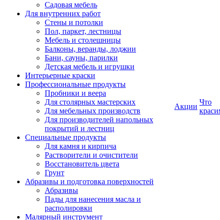
Садовая мебель
Для внутренних работ
Стены и потолки
Пол, паркет, лестницы
Мебель и столешницы
Балконы, веранды, лоджии
Бани, сауны, парилки
Детская мебель и игрушки
Интерьерные краски
Профессиональные продукты
Пробники и веера
Для столярных мастерских
Что
Акции
Для мебельных производств
краси
Для производителей напольных
покрытий и лестниц
Специальные продукты
Для камня и кирпича
Растворители и очистители
Восстановитель цвета
Грунт
Абразивы и подготовка поверхностей
Абразивы
Пады для нанесения масла и
располировки
Малярный инструмент