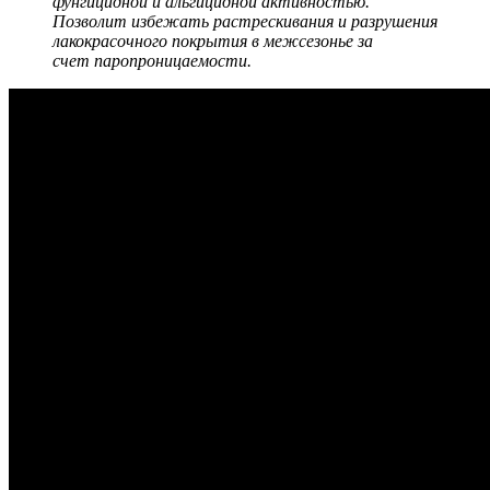
фунгицидной и альгицидной активностью.
Позволит избежать растрескивания и разрушения
лакокрасочного покрытия в межсезонье за
счет паропроницаемости.