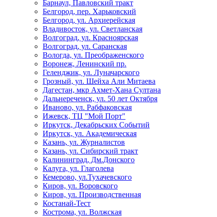
Барнаул, Павловский тракт
Белгород, пер. Харьковский
Белгород, ул. Архиерейская
Владивосток, ул. Светланская
Волгоград, ул. Красноярская
Волгоград, ул. Саранская
Вологда, ул. Преображенского
Воронеж, Ленинский пр.
Геленджик, ул. Луначарского
Грозный, ул. Шейха Али Митаева
Дагестан, мкр Ахмет-Хана Султана
Дальнереченск, ул. 50 лет Октября
Иваново, ул. Рабфаковская
Ижевск, ТЦ "Мой Порт"
Иркутск, Декабрьских Событий
Иркутск, ул. Академическая
Казань, ул. Журналистов
Казань, ул. Сибирский тракт
Калининград, Дм.Донского
Калуга, ул. Глаголева
Кемерово, ул.Тухачевского
Киров, ул. Воровского
Киров, ул. Производственная
Костанай-Тест
Кострома, ул. Волжская