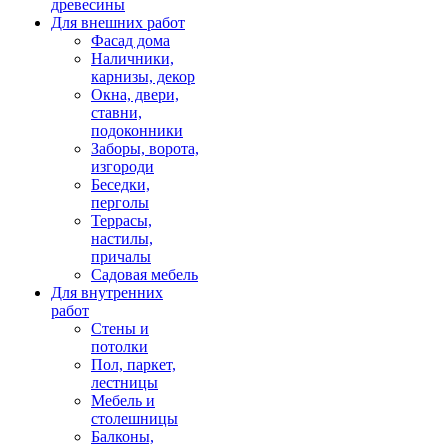
древесины
Для внешних работ
Фасад дома
Наличники,
карнизы, декор
Окна, двери,
ставни,
подоконники
Заборы, ворота,
изгороди
Беседки,
перголы
Террасы,
настилы,
причалы
Садовая мебель
Для внутренних
работ
Стены и
потолки
Пол, паркет,
лестницы
Мебель и
столешницы
Балконы,