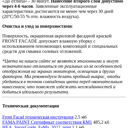
«До отлипа» - 30 минут.
Нанесение второго слоя допустимо
через 4-6 часов
. Заявленные эксплуатационные
характеристики достигаются не менее чем через 30 дней
(20°C/50-55 % отн. влажность воздуха).
Очистка и уход за поверхностями
:
Поверхность, окрашенная акриловой фасадной краской
FRONT FACADE допускает влажную уборку с
использованием пеномоющих композиций и специальных
средств для смывки солевых отложений.
*Цвета на нашем сайте не являются эталонными и могут
незначительно отличаться от реальных из-за особенностей
отображения на экранах мониторов, освещения и других
факторов. Мы рекомендуем делать пробный выкрас, чтобы
убедиться в точном совпадении цвета перед окончательным
нанесением, что поможет избежать неожиданностей и
добиться идеального результата.
Техническая документация
Front Facad техническая инструкция
2,5 мб
FAMA PAINT Сертификат соответствия КМ1
485,2 кб
HEA_SprayGuide_FaMa_2022_print
1,1 мб