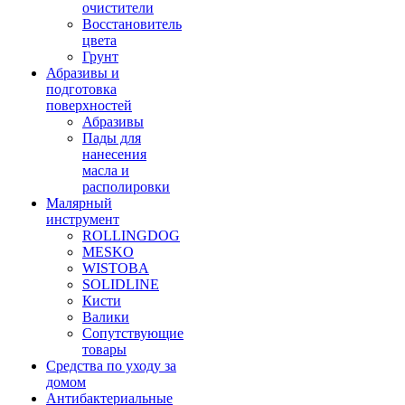
очистители
Восстановитель
цвета
Грунт
Абразивы и
подготовка
поверхностей
Абразивы
Пады для
нанесения
масла и
располировки
Малярный
инструмент
ROLLINGDOG
MESKO
WISTOBA
SOLIDLINE
Кисти
Валики
Сопутствующие
товары
Средства по уходу за
домом
Антибактериальные