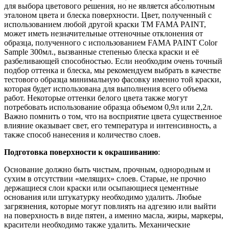
для выбора цветового решения, но не является абсолютным
эталоном цвета и блеска поверхности. Цвет, полученный с
использованием любой другой краски ТМ FAMA PAINT,
может иметь незначительные оттеночные отклонения от
образца, полученного с использованием FAMA PAINT Color
Sample 300мл., вызванные степенью блеска краски и её
разбеливающей способностью. Если необходим очень точный
подбор оттенка и блеска, мы рекомендуем выбрать в качестве
тестового образца минимальную фасовку именно той краски,
которая будет использована для выполнения всего объема
работ. Некоторые оттенки белого цвета также могут
потребовать использование образца объемом 0,9л или 2,2л.
Важно помнить о том, что на восприятие цвета существенное
влияние оказывает свет, его температура и интенсивность, а
также способ нанесения и количество слоев.
Подготовка поверхности к окрашиванию
:
Основание должно быть чистым, прочным, однородным и
сухим в отсутствии «мелящих» слоев. Старые, не прочно
держащиеся слои краски или осыпающиеся цементные
основания или штукатурку необходимо удалить. Любые
загрязнения, которые могут повлиять на адгезию или выйти
на поверхность в виде пятен, а именно масла, жиры, маркеры,
красители необходимо также удалить. Механические