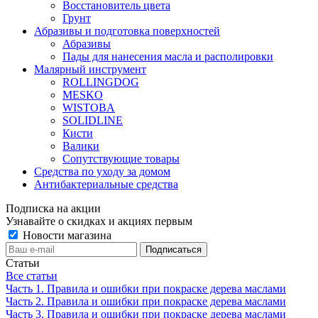
Восстановитель цвета
Грунт
Абразивы и подготовка поверхностей
Абразивы
Пады для нанесения масла и располировки
Малярный инструмент
ROLLINGDOG
MESKO
WISTOBA
SOLIDLINE
Кисти
Валики
Сопутствующие товары
Средства по уходу за домом
Антибактериальные средства
Подписка на акции
Узнавайте о скидках и акциях первым
Новости магазина
Статьи
Все статьи
Часть 1. Правила и ошибки при покраске дерева маслами
Часть 2. Правила и ошибки при покраске дерева маслами
Часть 3. Правила и ошибки при покраске дерева маслами