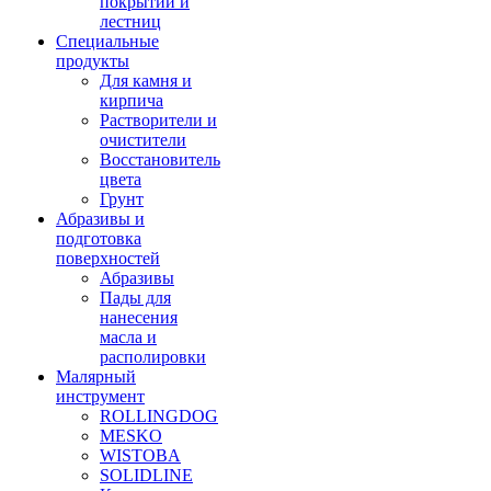
покрытий и
лестниц
Специальные
продукты
Для камня и
кирпича
Растворители и
очистители
Восстановитель
цвета
Грунт
Абразивы и
подготовка
поверхностей
Абразивы
Пады для
нанесения
масла и
располировки
Малярный
инструмент
ROLLINGDOG
MESKO
WISTOBA
SOLIDLINE