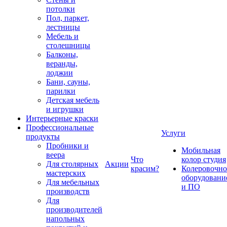
потолки
Пол, паркет,
лестницы
Мебель и
столешницы
Балконы,
веранды,
лоджии
Бани, сауны,
парилки
Детская мебель
и игрушки
Интерьерные краски
Профессиональные
Услуги
продукты
Пробники и
Мобильная
веера
Что
колор студия
Для столярных
Акции
красим?
Колеровочно
мастерских
оборудовани
Для мебельных
и ПО
производств
Для
производителей
напольных