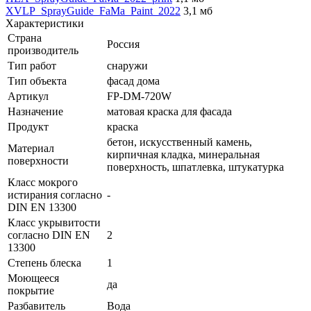
XVLP_SprayGuide_FaMa_Paint_2022
3,1 мб
Характеристики
Страна
Россия
производитель
Тип работ
снаружи
Тип объекта
фасад дома
Артикул
FP-DM-720W
Назначение
матовая краска для фасада
Продукт
краска
бетон, искусственный камень,
Материал
кирпичная кладка, минеральная
поверхности
поверхность, шпатлевка, штукатурка
Класс мокрого
истирания согласно
-
DIN EN 13300
Класс укрывитости
согласно DIN EN
2
13300
Степень блеска
1
Моющееся
да
покрытие
Разбавитель
Вода