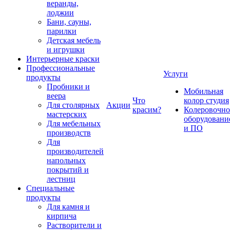
веранды,
лоджии
Бани, сауны,
парилки
Детская мебель
и игрушки
Интерьерные краски
Профессиональные
Услуги
продукты
Пробники и
Мобильная
веера
Что
колор студия
Для столярных
Акции
красим?
Колеровочно
мастерских
оборудовани
Для мебельных
и ПО
производств
Для
производителей
напольных
покрытий и
лестниц
Специальные
продукты
Для камня и
кирпича
Растворители и