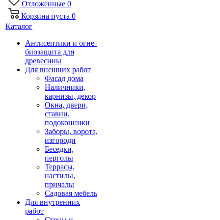
Отложенные
0
Корзина
пуста
0
Каталог
Антисептики и огне-
биозащита для
древесины
Для внешних работ
Фасад дома
Наличники,
карнизы, декор
Окна, двери,
ставни,
подоконники
Заборы, ворота,
изгороди
Беседки,
перголы
Террасы,
настилы,
причалы
Садовая мебель
Для внутренних
работ
Стены и