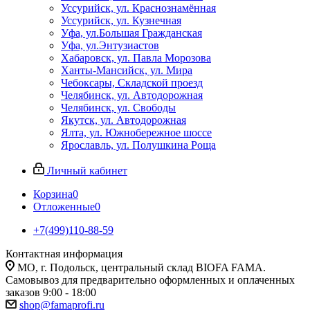
Уссурийск, ул. Краснознамённая
Уссурийск, ул. Кузнечная
Уфа, ул.Большая Гражданская
Уфа, ул.Энтузиастов
Хабаровск, ул. Павла Морозова
Ханты-Мансийск, ул. Мира
Чебоксары, Складской проезд
Челябинск, ул. Автодорожная
Челябинск, ул. Свободы
Якутск, ул. Автодорожная
Ялта, ул. Южнобережное шоссе
Ярославль, ул. Полушкина Роща
Личный кабинет
Корзина
0
Отложенные
0
+7(499)110-88-59
Контактная информация
МО, г. Подольск, центральный склад BIOFA FAMA.
Самовывоз для предварительно оформленных и оплаченных
заказов 9:00 - 18:00
shop@famaprofi.ru