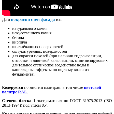
Д
ля
покраски стен фасада
из:
натурального камня
искусственного камня
бетона
кирпича
шпатлёванных поверхностей
оштукатуренных поверхностей
для окраски цоколей (при наличии гидроизоляции,
отмостки и ливневой канализации, минимизирующих
длительное статическое воздействие воды и
капиллярные эффекты по подъему влаги из
фундамента).
Колеруется
по многим палитрам, в том числе
цветовой
палитре RAL
.
Степень блеска
1 экстраматовая по ГОСТ 31975-2013 (ISO
2813-1994)) под углом 85°.
Краска готова к использованию
, но для достижения рабочей