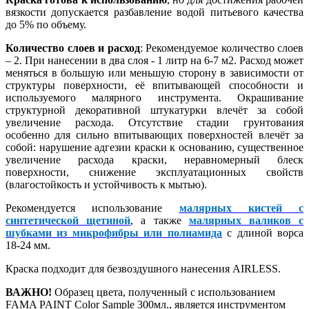
вязкости допускается разбавление водой питьевого качества
до 5% по объему.
Количество слоев и расход
: Рекомендуемое количество слоев
– 2. При нанесении в два слоя - 1 литр на 6-7 м2. Расход может
меняться в большую или меньшую сторону в зависимости от
структуры поверхности, её впитывающей способности и
используемого малярного инструмента. Окрашивание
структурной декоративной штукатурки влечёт за собой
увеличение расхода. Отсутствие стадии грунтования
особенно для сильно впитывающих поверхностей влечёт за
собой: нарушение адгезии краски к основанию, существенное
увеличение расхода краски, неравномерный блеск
поверхности, снижение эксплуатационных свойств
(влагостойкость и устойчивость к мытью).
Рекомендуется использование
малярных кистей с
синтетической щетиной
, а также
малярных валиков с
шубками из микрофибры или полиамида
с длиной ворса
18-24 мм.
Краска подходит для безвоздушного нанесения AIRLESS.
ВАЖНО!
Образец цвета, полученный с использованием
FAMA PAINT Color Sample 300мл., является инструментом