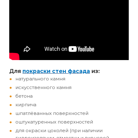
Д
ля
покраски стен фасада
из:
натурального камня
искусственного камня
бетона
кирпича
шпатлёванных поверхностей
оштукатуренных поверхностей
для окраски цоколей (при наличии
гидроизоляции, отмостки и ливневой