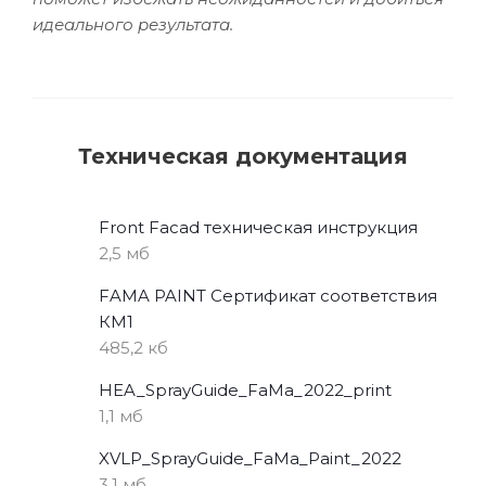
идеального результата.
Техническая документация
Front Facad техническая инструкция
2,5 мб
FAMA PAINT Сертификат соответствия
КМ1
485,2 кб
HEA_SprayGuide_FaMa_2022_print
1,1 мб
XVLP_SprayGuide_FaMa_Paint_2022
3,1 мб