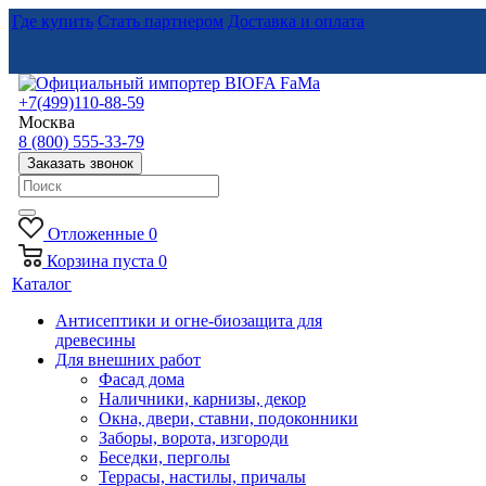
Где купить
Стать партнером
Доставка и оплата
+7(499)110-88-59
Москва
8 (800) 555-33-79
Заказать звонок
Отложенные
0
Корзина
пуста
0
Каталог
Антисептики и огне-биозащита для
древесины
Для внешних работ
Фасад дома
Наличники, карнизы, декор
Окна, двери, ставни, подоконники
Заборы, ворота, изгороди
Беседки, перголы
Террасы, настилы, причалы