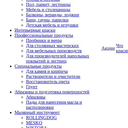
Пол, паркет, лестницы
Мебель и столешницы
Балконы, веранды, лоджии
Бани, сауны, парилки
Детская мебель и игрушки
Интерьерные краски
Профессиональные продукты
Пробники и веера
Для столярных мастерских
Что
Акции
Для мебельных производств
краси
Для производителей напольных
покрытий и лестниц
Специальные продукты
Для камня и кирпича
Растворители и очистители
Восстановитель цвета
Грунт
Абразивы и подготовка поверхностей
Абразивы
Пады для нанесения масла и
располировки
Малярный инструмент
ROLLINGDOG
MESKO
WISTOBA