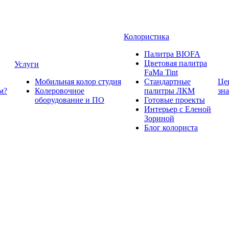
Колористика
Палитра BIOFA
Цветовая палитра
Услуги
FaMa Tint
Мобильная колор студия
Стандартные
Це
м?
Колеровочное
палитры ЛКМ
зн
оборудование и ПО
Готовые проекты
Интерьер с Еленой
Зориной
Блог колориста