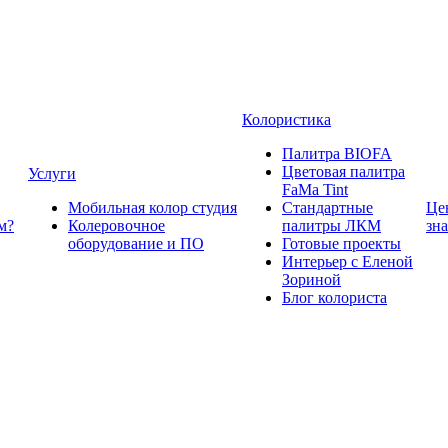
Колористика
Палитра BIOFA
Цветовая палитра
Услуги
FaMa Tint
Мобильная колор студия
Стандартные
Це
м?
Колеровочное
палитры ЛКМ
зн
оборудование и ПО
Готовые проекты
Интерьер с Еленой
Зориной
Блог колориста