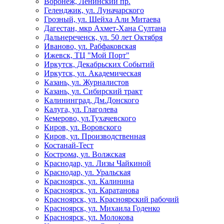
Воронеж, Ленинский пр.
Геленджик, ул. Луначарского
Грозный, ул. Шейха Али Митаева
Дагестан, мкр Ахмет-Хана Султана
Дальнереченск, ул. 50 лет Октября
Иваново, ул. Рабфаковская
Ижевск, ТЦ "Мой Порт"
Иркутск, Декабрьских Событий
Иркутск, ул. Академическая
Казань, ул. Журналистов
Казань, ул. Сибирский тракт
Калининград, Дм.Донского
Калуга, ул. Глаголева
Кемерово, ул.Тухачевского
Киров, ул. Воровского
Киров, ул. Производственная
Костанай-Тест
Кострома, ул. Волжская
Краснодар, ул. Лизы Чайкиной
Краснодар, ул. Уральская
Красноярск, ул. Калинина
Красноярск, ул. Каратанова
Красноярск, ул. Красноярский рабочий
Красноярск, ул. Михаила Годенко
Красноярск, ул. Молокова