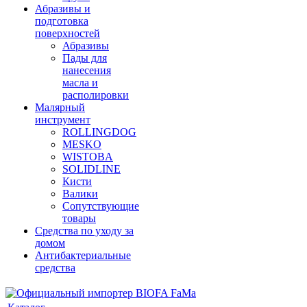
Абразивы и
подготовка
поверхностей
Абразивы
Пады для
нанесения
масла и
располировки
Малярный
инструмент
ROLLINGDOG
MESKO
WISTOBA
SOLIDLINE
Кисти
Валики
Сопутствующие
товары
Средства по уходу за
домом
Антибактериальные
средства