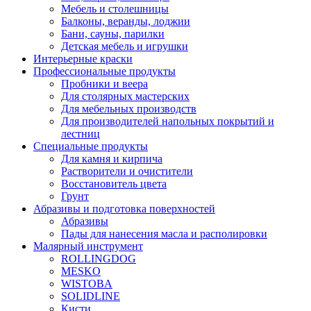
Мебель и столешницы
Балконы, веранды, лоджии
Бани, сауны, парилки
Детская мебель и игрушки
Интерьерные краски
Профессиональные продукты
Пробники и веера
Для столярных мастерских
Для мебельных производств
Для производителей напольных покрытий и
лестниц
Специальные продукты
Для камня и кирпича
Растворители и очистители
Восстановитель цвета
Грунт
Абразивы и подготовка поверхностей
Абразивы
Пады для нанесения масла и располировки
Малярный инструмент
ROLLINGDOG
MESKO
WISTOBA
SOLIDLINE
Кисти