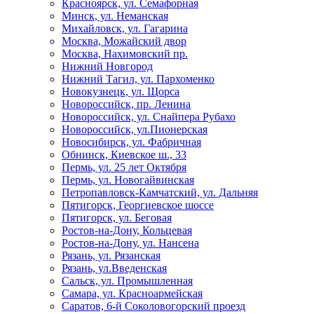
Красноярск, ул. Семафорная
Минск, ул. Неманская
Михайловск, ул. Гагарина
Москва, Можайский двор
Москва, Нахимовский пр.
Нижний Новгород
Нижний Тагил, ул. Пархоменко
Новокузнецк, ул. Щорса
Новороссийск, пр. Ленина
Новороссийск, ул. Снайпера Рубахо
Новороссийск, ул.Пионерская
Новосибирск, ул. Фабричная
Обнинск, Киевское ш., 33
Пермь, ул. 25 лет Октября
Пермь, ул. Новогайвинская
Петропавловск-Камчатский, ул. Дальняя
Пятигорск, Георгиевское шоссе
Пятигорск, ул. Беговая
Ростов-на-Дону, Кольцевая
Ростов-на-Дону, ул. Нансена
Рязань, ул. Рязанская
Рязань, ул.Введенская
Сальск, ул. Промышленная
Самара, ул. Красноармейская
Саратов, 6-й Соколовогорский проезд