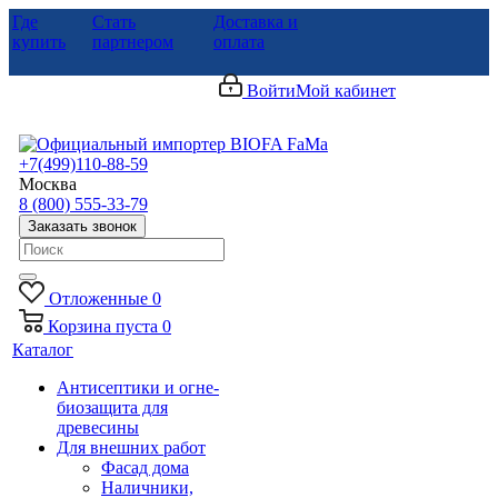
Где
Стать
Доставка и
купить
партнером
оплата
Войти
Мой кабинет
+7(499)110-88-59
Москва
8 (800) 555-33-79
Заказать звонок
Отложенные
0
Корзина
пуста
0
Каталог
Антисептики и огне-
биозащита для
древесины
Для внешних работ
Фасад дома
Наличники,