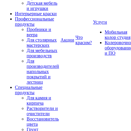
Детская мебель
и игрушки
Интерьерные краски
Профессиональные
Услуги
продукты
Пробники и
Мобильная
веера
Что
колор студия
Для столярных
Акции
красим?
Колеровочно
мастерских
оборудовани
Для мебельных
и ПО
производств
Для
производителей
напольных
покрытий и
лестниц
Специальные
продукты
Для камня и
кирпича
Растворители и
очистители
Восстановитель
цвета
Грунт