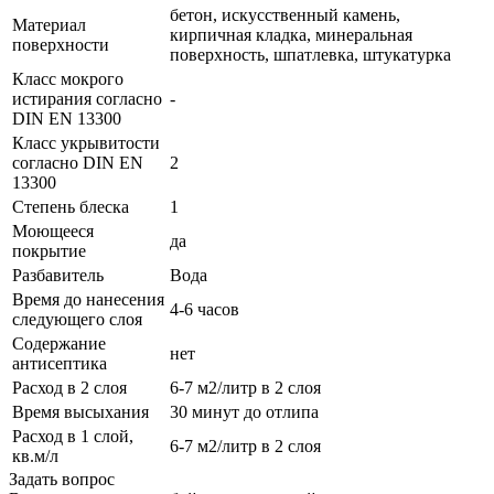
бетон, искусственный камень,
Материал
кирпичная кладка, минеральная
поверхности
поверхность, шпатлевка, штукатурка
Класс мокрого
истирания согласно
-
DIN EN 13300
Класс укрывитости
согласно DIN EN
2
13300
Степень блеска
1
Моющееся
да
покрытие
Разбавитель
Вода
Время до нанесения
4-6 часов
следующего слоя
Содержание
нет
антисептика
Расход в 2 слоя
6-7 м2/литр в 2 слоя
Время высыхания
30 минут до отлипа
Расход в 1 слой,
6-7 м2/литр в 2 слоя
кв.м/л
Задать вопрос