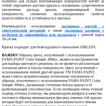
особенно для сильно впитывающих поверхностей влечёт за
собой: нарушение адгезии краски к основанию, существенное
увеличение расхода краски, неравномерный блеск
поверхности, снижение эксплуатационных свойств
(влагостойкость и устойчивость к мытью).
Рекомендуется использование
малярных кистей с
синтетической щетиной
, а также
малярных валиков с
шубками из микрофибры или полиамида
с длиной ворса
18-24 мм.
Краска подходит для безвоздушного нанесения AIRLESS.
ВАЖНО!
Образец цвета, полученный с использованием
FAMA PAINT Color Sample 300мл., является инструментом
для выбора цветового решения, но не является абсолютным
эталоном цвета и блеска поверхности. Цвет, полученный с
использованием любой другой краски ТМ FAMA PAINT,
может иметь незначительные оттеночные отклонения от
образца, полученного с использованием FAMA PAINT Color
Sample 300мл., вызванные степенью блеска краски и её
разбеливающей способностью. Если необходим очень точный
подбор оттенка и блеска, мы рекомендуем выбрать в качестве
тестового образца минимальную фасовку именно той краски,
которая будет использована для выполнения всего объема