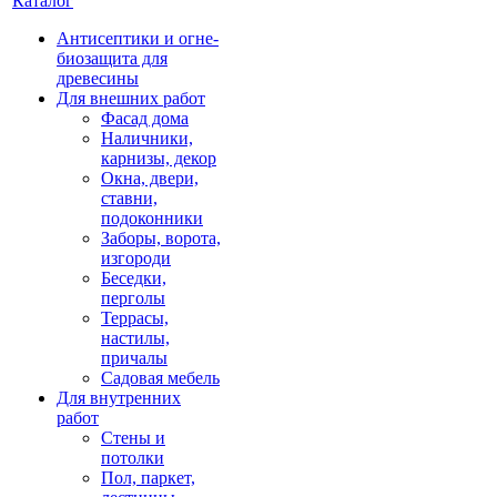
Каталог
Антисептики и огне-
биозащита для
древесины
Для внешних работ
Фасад дома
Наличники,
карнизы, декор
Окна, двери,
ставни,
подоконники
Заборы, ворота,
изгороди
Беседки,
перголы
Террасы,
настилы,
причалы
Садовая мебель
Для внутренних
работ
Стены и
потолки
Пол, паркет,