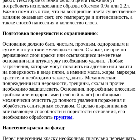
работ. Некоторые оттенки белого цвета также могут
потребовать использование образца объемом 0,9л или 2,2л.
Важно помнить о том, что на восприятие цвета существенное
влияние оказывает свет, его температура и интенсивность, а
также способ нанесения и количество слоев.
Подготовка поверхности к окрашиванию
:
Основание должно быть чистым, прочным, однородным и
сухим в отсутствии «мелящих» слоев. Старые, не прочно
держащиеся слои краски или осыпающиеся цементные
основания или штукатурку необходимо удалить. Любые
загрязнения, которые могут повлиять на адгезию или выйти
на поверхность в виде пятен, а именно масла, жиры, маркеры,
красители необходимо также удалить. Механические
повреждения или неровности, трещины, сколы и прочее
необходимо зашпатлевать. Основания, поражённые плесенью,
грибком или водорослями (зелёный налёт) необходимо
механически очистить до полного удаления поражения и
обработать санитарным составом. С целью выравнивания
впитывающей способности и пористости основания, его
необходимо обработать
грунтом
.
Нанесение краски на фасад
:
Перед нанесением краску необходимо тщательно перемешать.