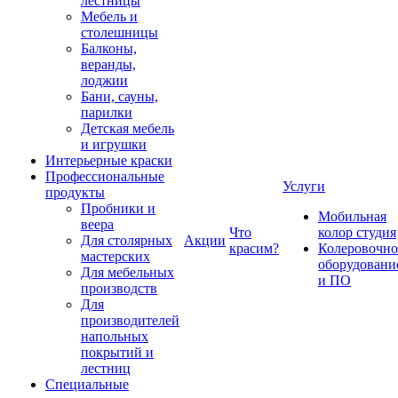
лестницы
Мебель и
столешницы
Балконы,
веранды,
лоджии
Бани, сауны,
парилки
Детская мебель
и игрушки
Интерьерные краски
Профессиональные
Услуги
продукты
Пробники и
Мобильная
веера
Что
колор студия
Для столярных
Акции
красим?
Колеровочно
мастерских
оборудовани
Для мебельных
и ПО
производств
Для
производителей
напольных
покрытий и
лестниц
Специальные