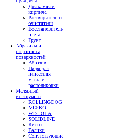
продукты
Для камня и
кирпича
Растворители и
очистители
Восстановитель
цвета
Грунт
Абразивы и
подготовка
поверхностей
Абразивы
Пады для
нанесения
масла и
располировки
Малярный
инструмент
ROLLINGDOG
MESKO
WISTOBA
SOLIDLINE
Кисти
Валики
Сопутствующие