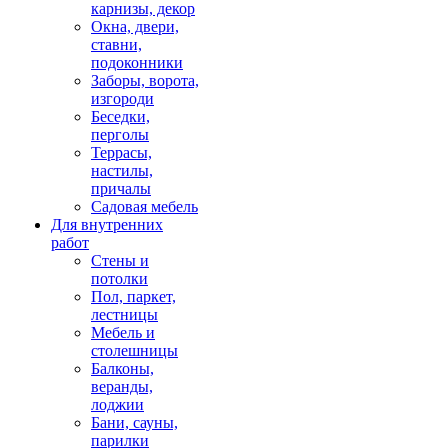
карнизы, декор
Окна, двери,
ставни,
подоконники
Заборы, ворота,
изгороди
Беседки,
перголы
Террасы,
настилы,
причалы
Садовая мебель
Для внутренних
работ
Стены и
потолки
Пол, паркет,
лестницы
Мебель и
столешницы
Балконы,
веранды,
лоджии
Бани, сауны,
парилки