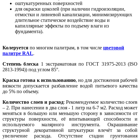
оштукатуренных поверхностей
для окраски цоколей (при наличии гидроизоляции,
отмостки и ливневой канализации, минимизирующих
длительное статическое воздействие воды и
капиллярные эффекты по подъему влаги из
фундамента).
Колеруется
по многим палитрам, в том числе
цветовой
палитре RAL
.
Степень блеска
1 экстраматовая по ГОСТ 31975-2013 (ISO
2813-1994)) под углом 85°.
Краска готова к использованию
, но для достижения рабочей
вязкости допускается разбавление водой питьевого качества
до 5% по объему.
Количество слоев и расход
: Рекомендуемое количество слоев
– 2. При нанесении в два слоя - 1 литр на 6-7 м2. Расход может
меняться в большую или меньшую сторону в зависимости от
структуры поверхности, её впитывающей способности и
используемого малярного инструмента. Окрашивание
структурной декоративной штукатурки влечёт за собой
увеличение расхода. Отсутствие стадии грунтования