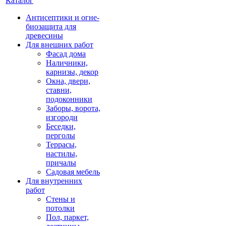
Каталог
Антисептики и огне-
биозащита для
древесины
Для внешних работ
Фасад дома
Наличники,
карнизы, декор
Окна, двери,
ставни,
подоконники
Заборы, ворота,
изгороди
Беседки,
перголы
Террасы,
настилы,
причалы
Садовая мебель
Для внутренних
работ
Стены и
потолки
Пол, паркет,