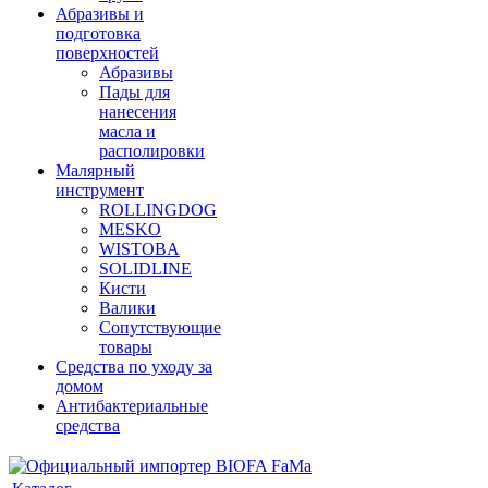
Абразивы и
подготовка
поверхностей
Абразивы
Пады для
нанесения
масла и
располировки
Малярный
инструмент
ROLLINGDOG
MESKO
WISTOBA
SOLIDLINE
Кисти
Валики
Сопутствующие
товары
Средства по уходу за
домом
Антибактериальные
средства