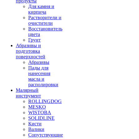
продукты
Для камня и
кирпича
Растворители и
очистители
Восстановитель
цвета
Грунт
Абразивы и
подготовка
поверхностей
Абразивы
Пады для
нанесения
масла и
располировки
Малярный
инструмент
ROLLINGDOG
MESKO
WISTOBA
SOLIDLINE
Кисти
Валики
Сопутствующие