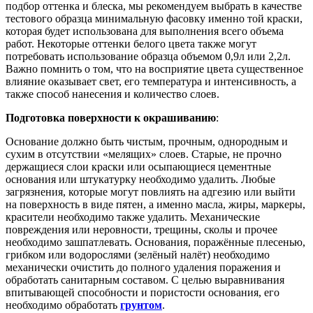
подбор оттенка и блеска, мы рекомендуем выбрать в качестве
тестового образца минимальную фасовку именно той краски,
которая будет использована для выполнения всего объема
работ. Некоторые оттенки белого цвета также могут
потребовать использование образца объемом 0,9л или 2,2л.
Важно помнить о том, что на восприятие цвета существенное
влияние оказывает свет, его температура и интенсивность, а
также способ нанесения и количество слоев.
Подготовка поверхности к окрашиванию
:
Основание должно быть чистым, прочным, однородным и
сухим в отсутствии «мелящих» слоев. Старые, не прочно
держащиеся слои краски или осыпающиеся цементные
основания или штукатурку необходимо удалить. Любые
загрязнения, которые могут повлиять на адгезию или выйти
на поверхность в виде пятен, а именно масла, жиры, маркеры,
красители необходимо также удалить. Механические
повреждения или неровности, трещины, сколы и прочее
необходимо зашпатлевать. Основания, поражённые плесенью,
грибком или водорослями (зелёный налёт) необходимо
механически очистить до полного удаления поражения и
обработать санитарным составом. С целью выравнивания
впитывающей способности и пористости основания, его
необходимо обработать
грунтом
.