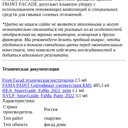
FRONT FACADE допускает влажную уборку с
использованием пеномоющих композиций и специальных
средств для смывки солевых отложений.
*Цвета на нашем сайте не являются эталонными и могут
незначительно отличаться от реальных из-за особенностей
отображения на экранах мониторов, освещения и других
факторов. Мы рекомендуем делать пробный выкрас, чтобы
убедиться в точном совпадении цвета перед окончательным
нанесением, что поможет избежать неожиданностей и
добиться идеального результата.
Техническая документация
Front Facad техническая инструкция
2,5 мб
FAMA PAINT Сертификат соответствия КМ1
485,2 кб
HEA_SprayGuide_FaMa_2022_print
1,1 мб
XVLP_SprayGuide_FaMa_Paint_2022
3,1 мб
Характеристики
Страна
Россия
производитель
Тип работ
снаружи
Тип объекта
фасад дома