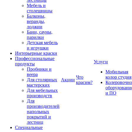
лестницы
Мебель и
столешницы
Балконы,
веранды,
лоджии
Бани, сауны,
парилки
Детская мебель
и игрушки
Интерьерные краски
Профессиональные
Услуги
продукты
Пробники и
Мобильная
веера
Что
колор студия
Для столярных
Акции
красим?
Колеровочно
мастерских
оборудовани
Для мебельных
и ПО
производств
Для
производителей
напольных
покрытий и
лестниц
Специальные