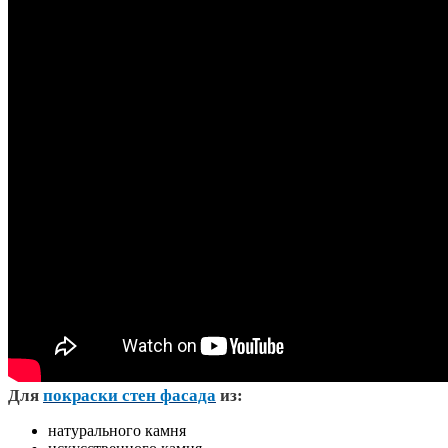
Д
ля
покраски стен фасада
из:
натурального камня