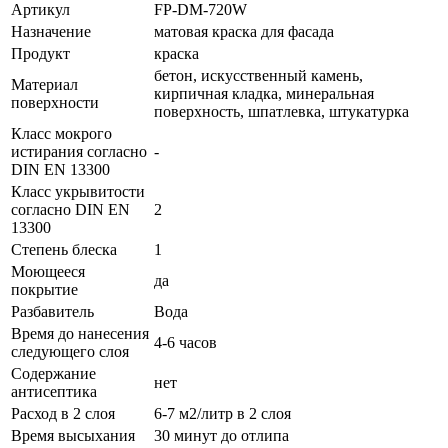
Артикул
FP-DM-720W
Назначение
матовая краска для фасада
Продукт
краска
бетон, искусственный камень,
Материал
кирпичная кладка, минеральная
поверхности
поверхность, шпатлевка, штукатурка
Класс мокрого
истирания согласно
-
DIN EN 13300
Класс укрывитости
согласно DIN EN
2
13300
Степень блеска
1
Моющееся
да
покрытие
Разбавитель
Вода
Время до нанесения
4-6 часов
следующего слоя
Содержание
нет
антисептика
Расход в 2 слоя
6-7 м2/литр в 2 слоя
Время высыхания
30 минут до отлипа