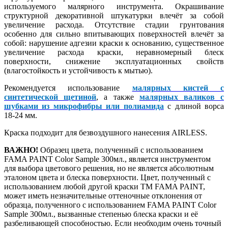
используемого малярного инструмента. Окрашивание
структурной декоративной штукатурки влечёт за собой
увеличение расхода. Отсутствие стадии грунтования
особенно для сильно впитывающих поверхностей влечёт за
собой: нарушение адгезии краски к основанию, существенное
увеличение расхода краски, неравномерный блеск
поверхности, снижение эксплуатационных свойств
(влагостойкость и устойчивость к мытью).
Рекомендуется использование
малярных кистей с
синтетической щетиной
, а также
малярных валиков с
шубками из микрофибры или полиамида
с длиной ворса
18-24 мм.
Краска подходит для безвоздушного нанесения AIRLESS.
ВАЖНО!
Образец цвета, полученный с использованием
FAMA PAINT Color Sample 300мл., является инструментом
для выбора цветового решения, но не является абсолютным
эталоном цвета и блеска поверхности. Цвет, полученный с
использованием любой другой краски ТМ FAMA PAINT,
может иметь незначительные оттеночные отклонения от
образца, полученного с использованием FAMA PAINT Color
Sample 300мл., вызванные степенью блеска краски и её
разбеливающей способностью. Если необходим очень точный