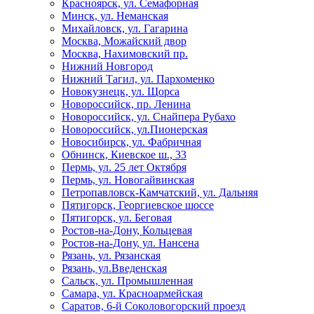
Красноярск, ул. Семафорная
Минск, ул. Неманская
Михайловск, ул. Гагарина
Москва, Можайский двор
Москва, Нахимовский пр.
Нижний Новгород
Нижний Тагил, ул. Пархоменко
Новокузнецк, ул. Щорса
Новороссийск, пр. Ленина
Новороссийск, ул. Снайпера Рубахо
Новороссийск, ул.Пионерская
Новосибирск, ул. Фабричная
Обнинск, Киевское ш., 33
Пермь, ул. 25 лет Октября
Пермь, ул. Новогайвинская
Петропавловск-Камчатский, ул. Дальняя
Пятигорск, Георгиевское шоссе
Пятигорск, ул. Беговая
Ростов-на-Дону, Кольцевая
Ростов-на-Дону, ул. Нансена
Рязань, ул. Рязанская
Рязань, ул.Введенская
Сальск, ул. Промышленная
Самара, ул. Красноармейская
Саратов, 6-й Соколовогорский проезд