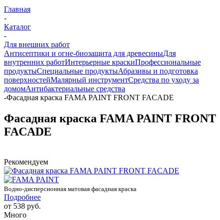
Главная
-
Каталог
-
Для внешних работ
Антисептики и огне-биозащита для древесины
Для
внутренних работ
Интерьерные краски
Профессиональные
продукты
Специальные продукты
Абразивы и подготовка
поверхностей
Малярный инструмент
Средства по уходу за
домом
Антибактериальные средства
-
Фасадная краска FAMA PAINT FRONT FACADE
Фасадная краска FAMA PAINT FRONT
FACADE
Рекомендуем
Водно-дисперсионная матовая фасадная краска
Подробнее
от
538 руб.
Много