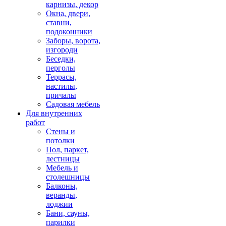
карнизы, декор
Окна, двери,
ставни,
подоконники
Заборы, ворота,
изгороди
Беседки,
перголы
Террасы,
настилы,
причалы
Садовая мебель
Для внутренних
работ
Стены и
потолки
Пол, паркет,
лестницы
Мебель и
столешницы
Балконы,
веранды,
лоджии
Бани, сауны,
парилки