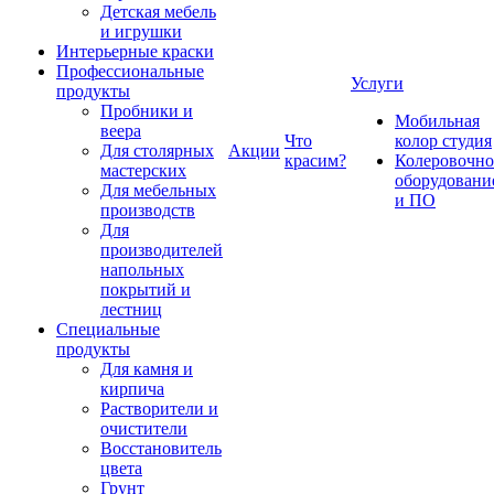
Детская мебель
и игрушки
Интерьерные краски
Профессиональные
Услуги
продукты
Пробники и
Мобильная
веера
Что
колор студия
Для столярных
Акции
красим?
Колеровочно
мастерских
оборудовани
Для мебельных
и ПО
производств
Для
производителей
напольных
покрытий и
лестниц
Специальные
продукты
Для камня и
кирпича
Растворители и
очистители
Восстановитель
цвета
Грунт