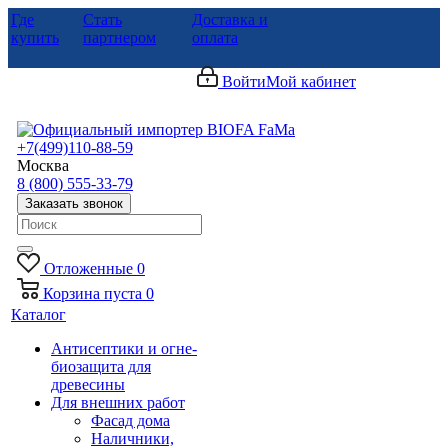
Где
Стать
Доставка и
купить
партнером
оплата
Войти
Мой кабинет
+7(499)110-88-59
Москва
8 (800) 555-33-79
Заказать звонок
Отложенные
0
Корзина
пуста
0
Каталог
Антисептики и огне-
биозащита для
древесины
Для внешних работ
Фасад дома
Наличники,