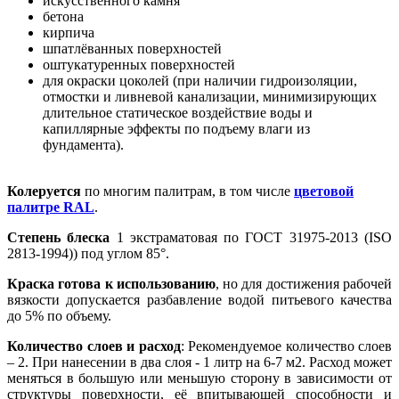
искусственного камня
бетона
кирпича
шпатлёванных поверхностей
оштукатуренных поверхностей
для окраски цоколей (при наличии гидроизоляции,
отмостки и ливневой канализации, минимизирующих
длительное статическое воздействие воды и
капиллярные эффекты по подъему влаги из
фундамента).
Колеруется
по многим палитрам, в том числе
цветовой
палитре RAL
.
Степень блеска
1 экстраматовая по ГОСТ 31975-2013 (ISO
2813-1994)) под углом 85°.
Краска готова к использованию
, но для достижения рабочей
вязкости допускается разбавление водой питьевого качества
до 5% по объему.
Количество слоев и расход
: Рекомендуемое количество слоев
– 2. При нанесении в два слоя - 1 литр на 6-7 м2. Расход может
меняться в большую или меньшую сторону в зависимости от
структуры поверхности, её впитывающей способности и