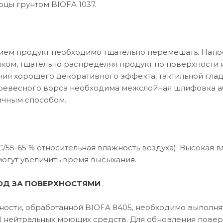
рцы грунтом BIOFA 1037.
ием продукт необходимо тщательно перемешать. Нан
иком, тщательно распределяя продукт по поверхности 
ия хорошего декоративного эффекта, тактильной глад
ревесного ворса необходима межслойная шлифовка аб
ичным способом.
 °C/55-65 % относительная влажность воздуха). Высока
могут увеличить время высыхания.
ОД ЗА ПОВЕРХНОСТЯМИ
ности, обработанной BIOFA 8405, необходимо выполня
 нейтральных моющих средств. Для обновления повер