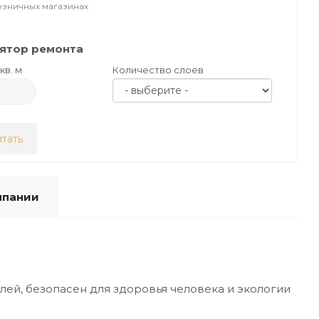
озничных магазинах
ятор ремонта
кв. м
Количество слоев
тать
мпании
ей, безопасен для здоровья человека и экологии