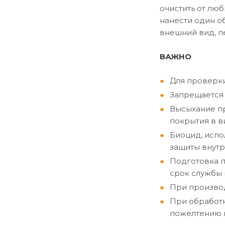
очистить от лю
нанести один о
внешний вид, п
ВАЖНО
Для проверки
Запрещается 
Высыхание пр
покрытия в в
Биоцид, испо
защиты внутр
Подготовка п
срок службы 
При производ
При обработк
пожелтению п