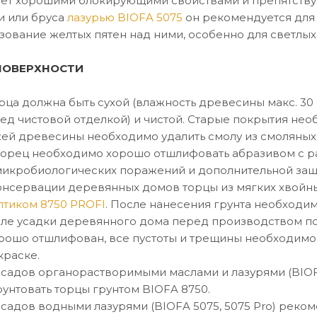
ет хорошими блокирующими свойствами и препятствуе
и или бруса
лазурью BIOFA 5075
он рекомендуется для 
зование желтых пятен над ними, особенно для светлых
ПОВЕРХНОСТИ
рца должна быть сухой (влажность древесины макс. 3
ред чистовой отделкой) и чистой. Старые покрытия нео
ей древесины необходимо удалить смолу из смоляны
торец необходимо хорошо отшлифовать абразивом с р
микробиологических поражений и дополнительной за
онсервации деревянных домов торцы из мягких хвойн
птиком 8750 PROFI
. После нанесения грунта необход
сле усадки деревянного дома перед производством п
рошо отшлифован, все пустоты и трещины необходимо 
краске.
садов органорастворимыми маслами и лазурями (BIOF
рунтовать торцы грунтом BIOFA 8750.
садов водными лазурями (BIOFA 5075, 5075 Pro) реко