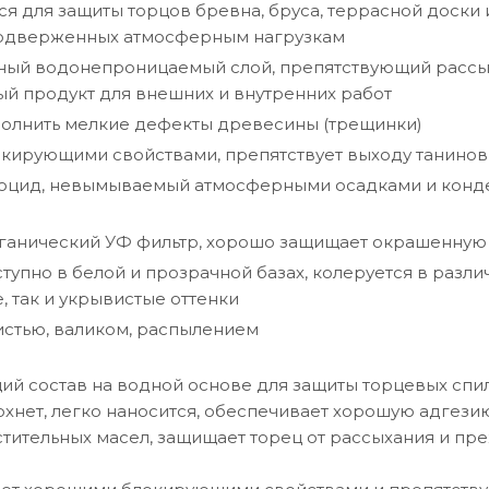
я для защиты торцов бревна, бруса, террасной доски
подверженных атмосферным нагрузкам
ный водонепроницаемый слой, препятствующий рассых
й продукт для внешних и внутренних работ
полнить мелкие дефекты древесины (трещинки)
кирующими свойствами, препятствует выходу танинов
оцид, невымываемый атмосферными осадками и конден
ганический УФ фильтр, хорошо защищает окрашенную 
тупно в белой и прозрачной базах, колеруется в различ
 так и укрывистые оттенки
стью, валиком, распылением
й состав на водной основе для защиты торцевых спи
сохнет, легко наносится, обеспечивает хорошую адгез
тительных масел, защищает торец от рассыхания и п