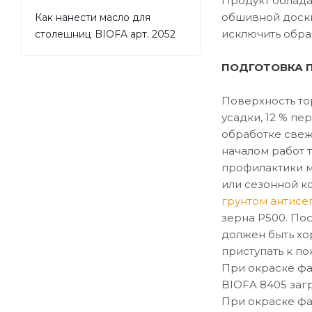
Продукт облада
обшивной доск
Как нанести масло для
исключить обра
столешниц BIOFA арт. 2052
ПОДГОТОВКА 
Поверхность то
усадки, 12 % пе
обработке свеж
началом работ 
профилактики 
или сезонной к
грунтом антисе
зерна P500. По
должен быть хо
приступать к по
При окраске фа
BIOFA 8405 заг
При окраске фа