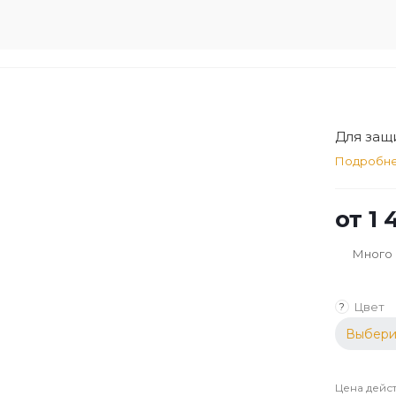
Для защ
Подробн
от
1 
Много
Цвет
?
Выбери
Цена дейст