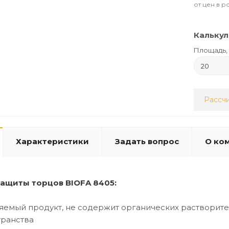
от цен в р
Калькул
Площадь, 
Рассчи
Характеристики
Задать вопрос
О ко
защиты торцов BIOFA 8405:
емый продукт, не содержит органических растворител
транства