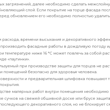
бых загрязнений, далее необходимо сделать межслойн
бновляющий слой. Если покрытие на торце фасада посл
еред обновлением его необходимо полностью удалить
 расхода, времени высыхания и декоративного эффек
производить фасадные работы в дождливую погоду и/и
и температуре ниже 16 °C может повлечь за собой р
иде «паутинки».
льзуемый при производстве защиты для торцов не рас
и помещений безопасно для здоровья человека.
оверхности и предварительная шлифовка повышают т
покрытия.
стве малярных работ внутри помещения необходимо о
е сучков на свежей обшивной доске или брусе защита 
оследующего декоративного слоя, но не блокирует с