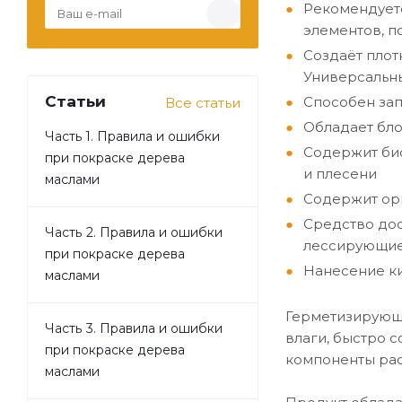
Рекомендуетс
элементов, 
Создаёт плот
Универсальны
Статьи
Способен за
Все статьи
Обладает бло
Часть 1. Правила и ошибки
Содержит би
при покраске дерева
и плесени
маслами
Содержит ор
Средство дос
Часть 2. Правила и ошибки
лессирующие,
при покраске дерева
Нанесение ки
маслами
Герметизирующи
Часть 3. Правила и ошибки
влаги, быстро 
при покраске дерева
компоненты рас
маслами