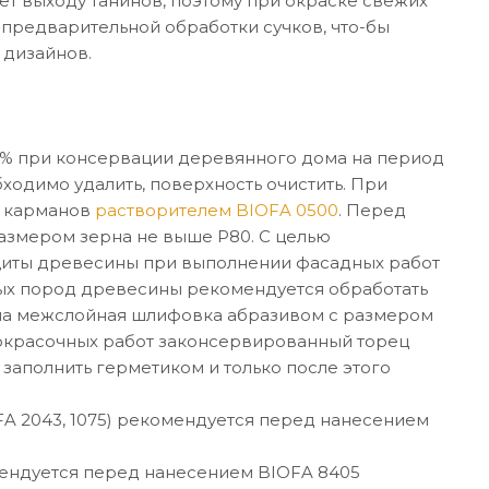
т выходу танинов, поэтому при окраске свежих
предварительной обработки сучков, что-бы
 дизайнов.
0 % при консервации деревянного дома на период
бходимо удалить, поверхность очистить. При
х карманов
растворителем BIOFA 0500
. Перед
азмером зерна не выше P80. С целью
щиты древесины при выполнении фасадных работ
ых пород древесины рекомендуется обработать
има межслойная шлифовка абразивом с размером
окрасочных работ законсервированный торец
заполнить герметиком и только после этого
A 2043, 1075) рекомендуется перед нанесением
мендуется перед нанесением BIOFA 8405