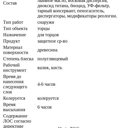
льняное масло, восковая дисперсия,
Состав
диоксид титана, биоцид, УФ-фильтр,
тарный консервант, пеногаситель,
диспергаторы, модификаторы реологии.
Тип работ
снаружи
Тип объекта
торцы
Назначение
для торцов
Продукт
защитное ср-во
Материал
древесина
поверхности
Степень блеска
полуглянцевый
Рабочий
валик, кисть
инструмент
Время до
нанесения
4-6 часов
следующего
слоя
Колеруется
колеруется
Время
6 часов
высыхания
Содержание
ЛОС согласно
директиве