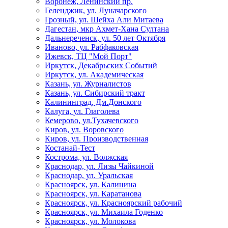
Воронеж, Ленинский пр.
Геленджик, ул. Луначарского
Грозный, ул. Шейха Али Митаева
Дагестан, мкр Ахмет-Хана Султана
Дальнереченск, ул. 50 лет Октября
Иваново, ул. Рабфаковская
Ижевск, ТЦ "Мой Порт"
Иркутск, Декабрьских Событий
Иркутск, ул. Академическая
Казань, ул. Журналистов
Казань, ул. Сибирский тракт
Калининград, Дм.Донского
Калуга, ул. Глаголева
Кемерово, ул.Тухачевского
Киров, ул. Воровского
Киров, ул. Производственная
Костанай-Тест
Кострома, ул. Волжская
Краснодар, ул. Лизы Чайкиной
Краснодар, ул. Уральская
Красноярск, ул. Калинина
Красноярск, ул. Каратанова
Красноярск, ул. Красноярский рабочий
Красноярск, ул. Михаила Годенко
Красноярск, ул. Молокова