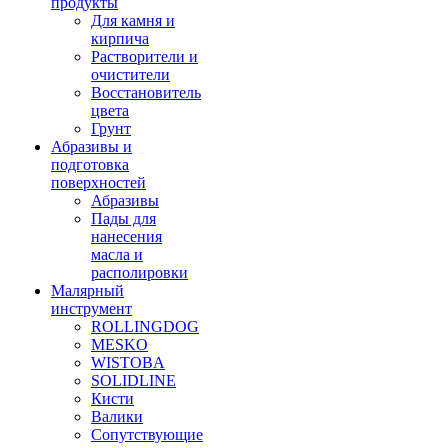
продукты
Для камня и
кирпича
Растворители и
очистители
Восстановитель
цвета
Грунт
Абразивы и
подготовка
поверхностей
Абразивы
Пады для
нанесения
масла и
располировки
Малярный
инструмент
ROLLINGDOG
MESKO
WISTOBA
SOLIDLINE
Кисти
Валики
Сопутствующие