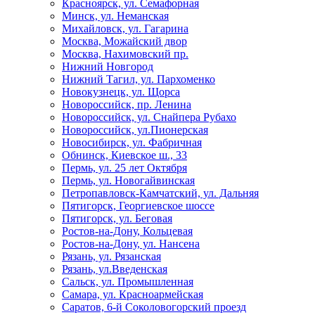
Красноярск, ул. Семафорная
Минск, ул. Неманская
Михайловск, ул. Гагарина
Москва, Можайский двор
Москва, Нахимовский пр.
Нижний Новгород
Нижний Тагил, ул. Пархоменко
Новокузнецк, ул. Щорса
Новороссийск, пр. Ленина
Новороссийск, ул. Снайпера Рубахо
Новороссийск, ул.Пионерская
Новосибирск, ул. Фабричная
Обнинск, Киевское ш., 33
Пермь, ул. 25 лет Октября
Пермь, ул. Новогайвинская
Петропавловск-Камчатский, ул. Дальняя
Пятигорск, Георгиевское шоссе
Пятигорск, ул. Беговая
Ростов-на-Дону, Кольцевая
Ростов-на-Дону, ул. Нансена
Рязань, ул. Рязанская
Рязань, ул.Введенская
Сальск, ул. Промышленная
Самара, ул. Красноармейская
Саратов, 6-й Соколовогорский проезд