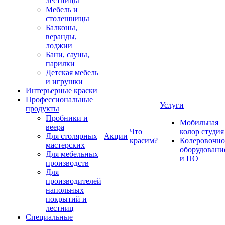
лестницы
Мебель и
столешницы
Балконы,
веранды,
лоджии
Бани, сауны,
парилки
Детская мебель
и игрушки
Интерьерные краски
Профессиональные
Услуги
продукты
Пробники и
Мобильная
веера
Что
колор студия
Для столярных
Акции
красим?
Колеровочно
мастерских
оборудовани
Для мебельных
и ПО
производств
Для
производителей
напольных
покрытий и
лестниц
Специальные