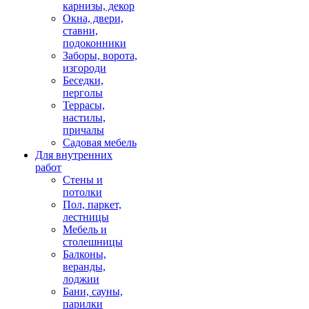
карнизы, декор
Окна, двери,
ставни,
подоконники
Заборы, ворота,
изгороди
Беседки,
перголы
Террасы,
настилы,
причалы
Садовая мебель
Для внутренних
работ
Стены и
потолки
Пол, паркет,
лестницы
Мебель и
столешницы
Балконы,
веранды,
лоджии
Бани, сауны,
парилки