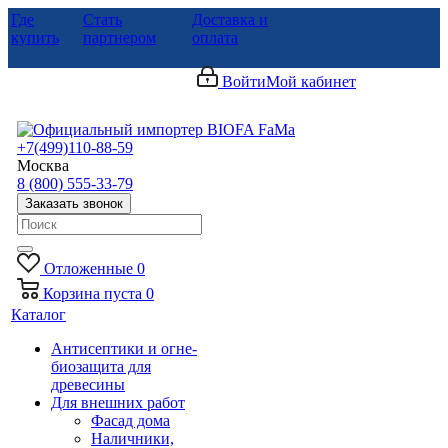
Где
Стать
Доставка и
купить
партнером
оплата
Войти
Мой кабинет
+7(499)110-88-59
Москва
8 (800) 555-33-79
Заказать звонок
Отложенные
0
Корзина
пуста
0
Каталог
Антисептики и огне-
биозащита для
древесины
Для внешних работ
Фасад дома
Наличники,