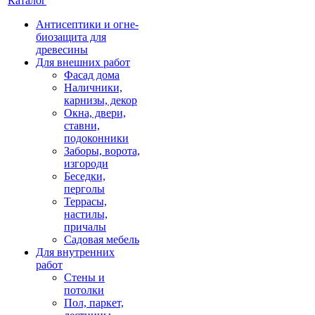
Каталог
Антисептики и огне-
биозащита для
древесины
Для внешних работ
Фасад дома
Наличники,
карнизы, декор
Окна, двери,
ставни,
подоконники
Заборы, ворота,
изгороди
Беседки,
перголы
Террасы,
настилы,
причалы
Садовая мебель
Для внутренних
работ
Стены и
потолки
Пол, паркет,