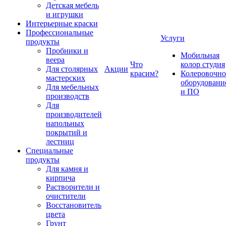
Детская мебель
и игрушки
Интерьерные краски
Профессиональные
Услуги
продукты
Пробники и
Мобильная
веера
Что
колор студия
Для столярных
Акции
красим?
Колеровочно
мастерских
оборудовани
Для мебельных
и ПО
производств
Для
производителей
напольных
покрытий и
лестниц
Специальные
продукты
Для камня и
кирпича
Растворители и
очистители
Восстановитель
цвета
Грунт