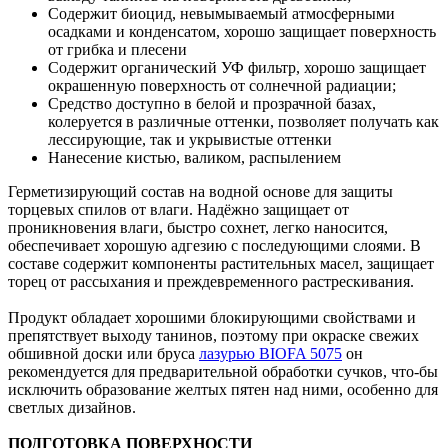
Содержит биоцид, невымываемый атмосферными
осадками и конденсатом, хорошо защищает поверхность
от грибка и плесени
Содержит органический УФ фильтр, хорошо защищает
окрашенную поверхность от солнечной радиации;
Средство доступно в белой и прозрачной базах,
колеруется в различные оттенки, позволяет получать как
лессирующие, так и укрывистые оттенки
Нанесение кистью, валиком, распылением
Герметизирующий состав на водной основе для защиты
торцевых спилов от влаги. Надёжно защищает от
проникновения влаги, быстро сохнет, легко наносится,
обеспечивает хорошую адгезию с последующими слоями. В
составе содержит компоненты растительных масел, защищает
торец от рассыхания и преждевременного растрескивания.
Продукт обладает хорошими блокирующими свойствами и
препятствует выходу танинов, поэтому при окраске свежих
обшивной доски или бруса
лазурью BIOFA 5075
он
рекомендуется для предварительной обработки сучков, что-бы
исключить образование желтых пятен над ними, особенно для
светлых дизайнов.
ПОДГОТОВКА ПОВЕРХНОСТИ