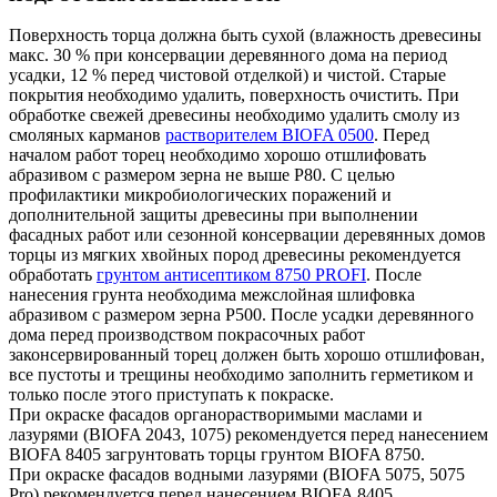
Поверхность торца должна быть сухой (влажность древесины
макс. 30 % при консервации деревянного дома на период
усадки, 12 % перед чистовой отделкой) и чистой. Старые
покрытия необходимо удалить, поверхность очистить. При
обработке свежей древесины необходимо удалить смолу из
смоляных карманов
растворителем BIOFA 0500
. Перед
началом работ торец необходимо хорошо отшлифовать
абразивом с размером зерна не выше P80. С целью
профилактики микробиологических поражений и
дополнительной защиты древесины при выполнении
фасадных работ или сезонной консервации деревянных домов
торцы из мягких хвойных пород древесины рекомендуется
обработать
грунтом антисептиком 8750 PROFI
. После
нанесения грунта необходима межслойная шлифовка
абразивом с размером зерна P500. После усадки деревянного
дома перед производством покрасочных работ
законсервированный торец должен быть хорошо отшлифован,
все пустоты и трещины необходимо заполнить герметиком и
только после этого приступать к покраске.
При окраске фасадов органорастворимыми маслами и
лазурями (BIOFA 2043, 1075) рекомендуется перед нанесением
BIOFA 8405 загрунтовать торцы грунтом BIOFA 8750.
При окраске фасадов водными лазурями (BIOFA 5075, 5075
Pro) рекомендуется перед нанесением BIOFA 8405