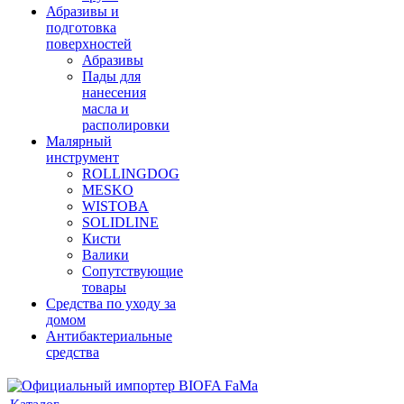
Абразивы и
подготовка
поверхностей
Абразивы
Пады для
нанесения
масла и
располировки
Малярный
инструмент
ROLLINGDOG
MESKO
WISTOBA
SOLIDLINE
Кисти
Валики
Сопутствующие
товары
Средства по уходу за
домом
Антибактериальные
средства