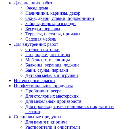
Для внешних работ
Фасад дома
Наличники, карнизы, декор
Окна, двери, ставни, подоконники
Заборы, ворота, изгороди
Беседки, перголы
Террасы, настилы, причалы
Садовая мебель
Для внутренних работ
Стены и потолки
Пол, паркет, лестницы
Мебель и столешницы
Балконы, веранды, лоджии
Бани, сауны, парилки
Детская мебель и игрушки
Интерьерные краски
Профессиональные продукты
Пробники и веера
Для столярных мастерских
Для мебельных производств
Для производителей напольных покрытий и
лестниц
Специальные продукты
Для камня и кирпича
Растворители и очистители