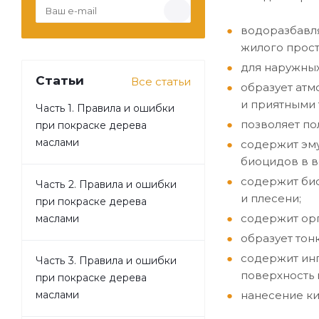
водоразбавля
жилого прост
для наружных
Статьи
Все статьи
образует ат
и приятными
Часть 1. Правила и ошибки
позволяет по
при покраске дерева
маслами
содержит эму
биоцидов в 
содержит би
Часть 2. Правила и ошибки
и плесени;
при покраске дерева
содержит орг
маслами
образует тон
содержит инг
Часть 3. Правила и ошибки
поверхность 
при покраске дерева
нанесение ки
маслами