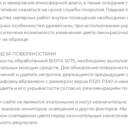
 и замерзания атмосферной влаги, а также оседание п
гативно сказаться на сроке службы покрытия. Гладкая 
стве малярных работ внутри помещения необходимо о
ных особенностей древесины, при использовании укр
исключена возможность изменения цвета лакокрасочн
 на образце.
ОД ЗА ПОВЕРХНОСТЯМИ
ности, обработанной BIOFA 5075, необходимо выполня
ральных моющих средств. Для обновления поверхности
знений и удалить непрочно держащиеся предыдущие с
фовку абразивом с размером зерна P320-Р340 и нане
 цвета и его укрывистости согласно рекомендациям по
 сайте не являются эталонными и могут незначительно 
 экранах мониторов, освещения и других факторов. Мы
чном совпадении цвета перед окончательным нанесение
ного результата.