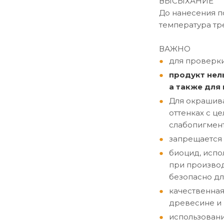
ВЫСЫХАНИЕ
До нанесения по
температура тр
ВАЖНО
для проверки
продукт нел
а также для
Для окрашива
оттенках с ц
слабопигмент
запрещается 
биоцид, испо
при производ
безопасно дл
качественная
древесине и 
использовани