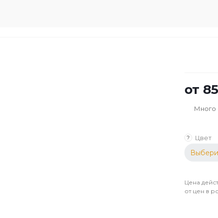
от
85
Много
Цвет
?
Выбери
Цена дейст
от цен в р