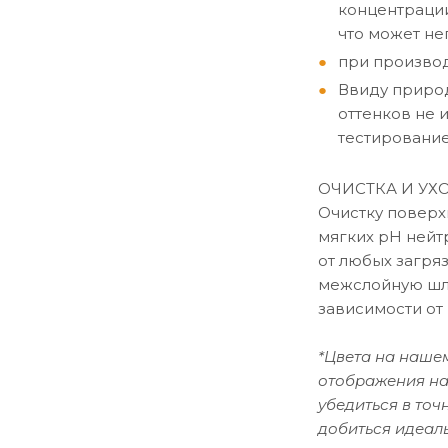
концентрации
что может не
при производ
Ввиду природ
оттенков не 
тестирование
ОЧИСТКА И УХ
Очистку поверх
мягких рН нейт
от любых загря
межслойную шли
зависимости от
*Цвета на нашем
отображения на
убедиться в то
добиться идеаль