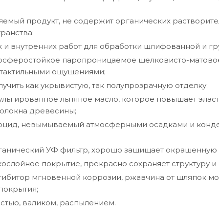
емый продукт, не содержит органических растворител
ранства;
 и внутренних работ для обработки шлифованной и гр
мосферостойкое паропроницаемое шелковисто-матово
 тактильными ощущениями;
лучить как укрывистую, так полупрозрачную отделку;
льгированное льняное масло, которое повышает эласт
волокна древесины;
оцид, невымываемый атмосферными осадками и конден
анический УФ фильтр, хорошо защищает окрашенную 
кослойное покрытие, прекрасно сохраняет структуру 
ибитор мгновенной коррозии, ржавчина от шляпок мо
покрытия;
стью, валиком, распылением.