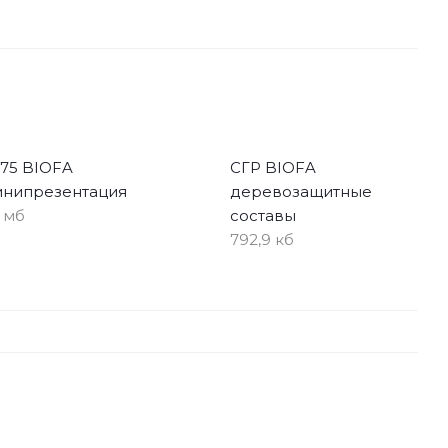
75 BIOFA
СГР BIOFA
инипрезентация
деревозащитные
6 мб
составы
792,9 кб