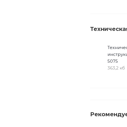
Техническа
Техниче
инструкц
5075
363,2 кб
Рекоменду