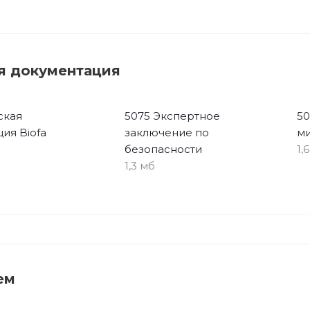
я документация
ская
5075 Экспертное
50
ия Biofa
заключение по
м
безопасности
1,
1,3 мб
ем