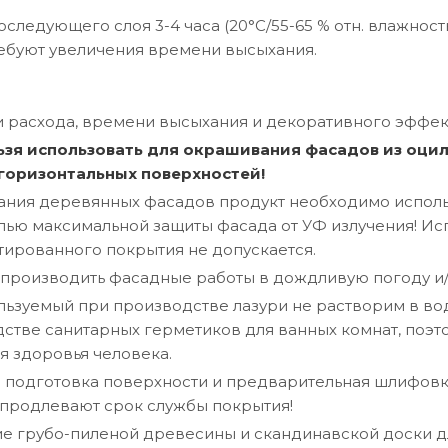
следующего слоя 3-4 часа (20°C/55-65 % отн. влажност
ебуют увеличения времени высыхания.
 расхода, времени высыхания и декоративного эффек
ьзя использовать для окрашивания фасадов из оцил
 горизонтальных поверхностей!
ния деревянных фасадов продукт необходимо использ
елью максимальной защиты фасада от УФ излучения! И
ированного покрытия не допускается.
производить фасадные работы в дождливую погоду и/и
льзуемый при производстве лазури не растворим в во
стве санитарных герметиков для ванных комнат, поэ
я здоровья человека.
 подготовка поверхности и предварительная шлифовк
продлевают срок службы покрытия!
е грубо-пиленой древесины и скандинавской доски д