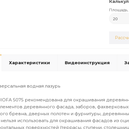
Калькул
Площадь, 
Рассчи
Характеристики
Видеоинструкция
З
версальная водная лазурь
ВIOFA 5075 рекомендована для окрашивания деревянны
лементов деревянного фасада, заборов, фахверковых 
го бревна, дверных полотен и фурнитуры, деревянных
 нельзя использовать для окрашивания фасадов из оци
зонтальных поверхностей (террасы, ступени, столешни