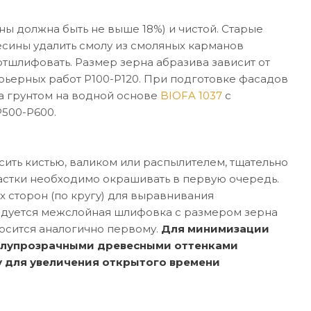
ны должна быть не выше 18%) и чистой. Старые
есины удалить смолу из смоляных карманов
тшлифовать. Размер зерна абразива зависит от
ерьерных работ P100-P120. При подготовке фасадов
а грунтом на водной основе
BIOFA 1037
с
500-P600.
ть кистью, валиком или распылителем, тщательно
астки необходимо окрашивать в первую очередь.
х сторон (по кругу) для выравнивания
ндуется межслойная шлифовка с размером зерна
осится аналогично первому.
Для минимизации
полупрозрачными древесными оттенками
у для увеличения открытого времени