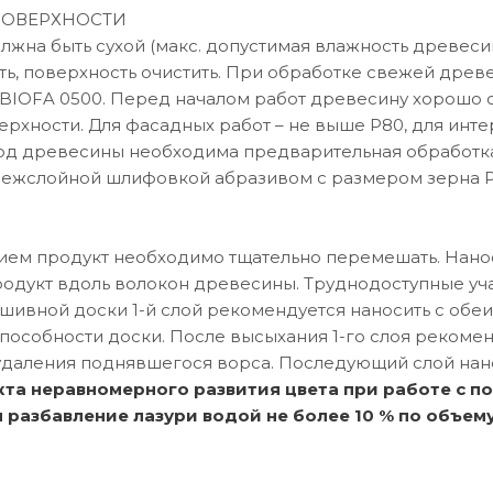
ПОВЕРХНОСТИ
лжна быть сухой (макс. допустимая влажность древеси
ть, поверхность очистить. При обработке свежей древ
BIOFA 0500. Перед началом работ древесину хорошо о
ерхности. Для фасадных работ – не выше P80, для инт
од древесины необходима предварительная обработк
ежслойной шлифовкой абразивом с размером зерна P
ем продукт необходимо тщательно перемешать. Наноси
одукт вдоль волокон древесины. Труднодоступные уч
шивной доски 1-й слой рекомендуется наносить с обеи
особности доски. После высыхания 1-го слоя рекоме
удаления поднявшегося ворса. Последующий слой нан
кта неравномерного развития цвета при работе с 
 разбавление лазури водой не более 10 % по объем