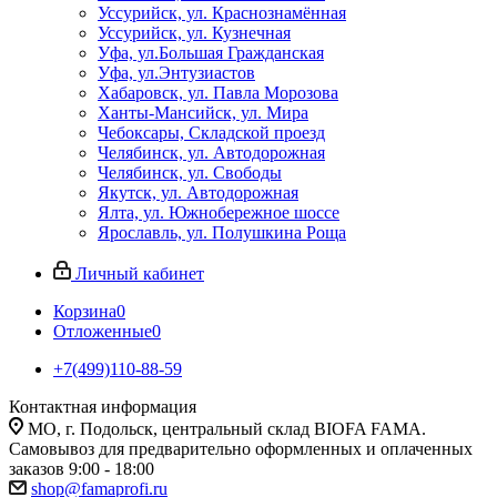
Уссурийск, ул. Краснознамённая
Уссурийск, ул. Кузнечная
Уфа, ул.Большая Гражданская
Уфа, ул.Энтузиастов
Хабаровск, ул. Павла Морозова
Ханты-Мансийск, ул. Мира
Чебоксары, Складской проезд
Челябинск, ул. Автодорожная
Челябинск, ул. Свободы
Якутск, ул. Автодорожная
Ялта, ул. Южнобережное шоссе
Ярославль, ул. Полушкина Роща
Личный кабинет
Корзина
0
Отложенные
0
+7(499)110-88-59
Контактная информация
МО, г. Подольск, центральный склад BIOFA FAMA.
Самовывоз для предварительно оформленных и оплаченных
заказов 9:00 - 18:00
shop@famaprofi.ru