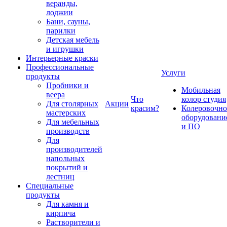
веранды,
лоджии
Бани, сауны,
парилки
Детская мебель
и игрушки
Интерьерные краски
Профессиональные
Услуги
продукты
Пробники и
Мобильная
веера
Что
колор студия
Для столярных
Акции
красим?
Колеровочно
мастерских
оборудовани
Для мебельных
и ПО
производств
Для
производителей
напольных
покрытий и
лестниц
Специальные
продукты
Для камня и
кирпича
Растворители и