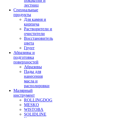
покрытий и
лестниц
Специальные
продукты
Для камня и
кирпича
Растворители и
очистители
Восстановитель
цвета
Грунт
Абразивы и
подготовка
поверхностей
Абразивы
Пады для
нанесения
масла и
располировки
Малярный
инструмент
ROLLINGDOG
MESKO
WISTOBA
SOLIDLINE