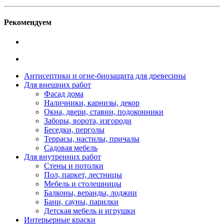
Рекомендуем
Антисептики и огне-биозащита для древесины
Для внешних работ
Фасад дома
Наличники, карнизы, декор
Окна, двери, ставни, подоконники
Заборы, ворота, изгороди
Беседки, перголы
Террасы, настилы, причалы
Садовая мебель
Для внутренних работ
Стены и потолки
Пол, паркет, лестницы
Мебель и столешницы
Балконы, веранды, лоджии
Бани, сауны, парилки
Детская мебель и игрушки
Интерьерные краски