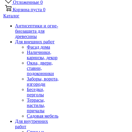
Отложенные
0
Корзина
пуста
0
Каталог
Антисептики и огне-
биозащита для
древесины
Для внешних работ
Фасад дома
Наличники,
карнизы, декор
Окна, двери,
ставни,
подоконники
Заборы, ворота,
изгороди
Беседки,
перголы
Террасы,
настилы,
причалы
Садовая мебель
Для внутренних
работ
Стены и