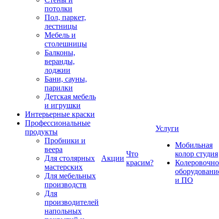
потолки
Пол, паркет,
лестницы
Мебель и
столешницы
Балконы,
веранды,
лоджии
Бани, сауны,
парилки
Детская мебель
и игрушки
Интерьерные краски
Профессиональные
Услуги
продукты
Пробники и
Мобильная
веера
Что
колор студия
Для столярных
Акции
красим?
Колеровочно
мастерских
оборудовани
Для мебельных
и ПО
производств
Для
производителей
напольных