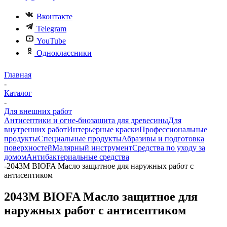
Вконтакте
Telegram
YouTube
Одноклассники
Главная
-
Каталог
-
Для внешних работ
Антисептики и огне-биозащита для древесины
Для
внутренних работ
Интерьерные краски
Профессиональные
продукты
Специальные продукты
Абразивы и подготовка
поверхностей
Малярный инструмент
Средства по уходу за
домом
Антибактериальные средства
-
2043M BIOFA Масло защитное для наружных работ с
антисептиком
2043M BIOFA Масло защитное для
наружных работ с антисептиком