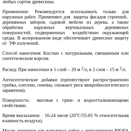
любых сортов древесины.
Применение: Рекомендуется использовать только для
наружных работ. Применяют для защиты фасадов строений,
деревянных заборов, садовой мебели из дерева, а также
обработки наружных вертикальных деревянных
поверхностей, подверженных воздействию окружающей
среды. В колерованном виде обеспечивает древесине защиту
от УФ излучений.
Способ нанесения: Кистью с натуральным, смешанным или
синтетическим ворсом.
2
2
Расход: При нанесении в 1 слой – 20 м
/л, в 2 слоя – 15 м
/л.
Антисептические добавки (препятствуют распространению
грибка, плесени, синевы, снижают риск микробиологического
заражения).
Поверхность: матовая с грязе- и водоотталкивающими
свойствами.
Время высыхания: 16-24 часов (20°C/55-65 % относительная
влажность воздуха).
Масло защитное для наружных работ с антисептиком BIOFA