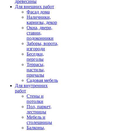
древесины
Для внешних работ
Фасад дома
Наличники,
карнизы, декор
Окна, двери,
ставни,
подоконники
Заборы, ворота,
изгороди
Беседки,
перголы
Террасы,
настилы,
причалы
Садовая мебель
Для внутренних
работ
Стены и
потолки
Пол, паркет,
лестницы
Мебель и
столешницы
Балконы,