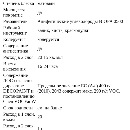
Степень блеска
матовый
Моющееся
да
покрытие
Разбавитель
Алифатические углеводороды BIOFA 0500
Рабочий
валик, кисть, краскопульт
инструмент
Колеруется
колеруется
Содержание
да
антисептика
Расход в 2 слоя
20-15 кв. м/л
Время
16-24 часа
высыхания
Содержание
ЛОС согласно
директиве
Предельное значение ЕС (A/e) 400 г/л
DECOPAINT и
(2010), 2043 содержит макс. 290 г/л VOC.
постановлению
ChemVOCFarbV
Срок годности
см. на банке
Расход в 1 слой,
20
кв.м/л
Расход в 2 слоя,
15