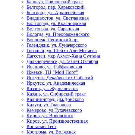
Барнаул, Павловский тракт
Белгород, пер. Харьковский
Белгород, ул. Архиерейская
Владивосток, ул. Светланская
Волгоград, ул. Красноярская
Волгоград, ул. Саранская
Вологда, ул. Преображенского
Воронеж, Ленинский пр.
Геленджик, ул. Луначарского
Грозный, ул. Шейха Али Митаева
Дагестан, мкр Ахмет-Хана Султана
Дальнереченск, ул. 50 лет Октября
Иваново, ул. Рабфаковская
Ижевск, ТЦ "Мой Порт"
Иркутск, Декабрьских Событий
Иркутск, ул. Академическая
Казань, ул. Журналистов
Казань, ул. Сибирский тракт
Калининград, Дм.Донского
Калуга, ул. Глаголева
Кемерово, ул.Тухачевского
Киров, ул. Воровского
Киров, ул. Производственная
Костанай-Тест
Кострома, ул. Волжская