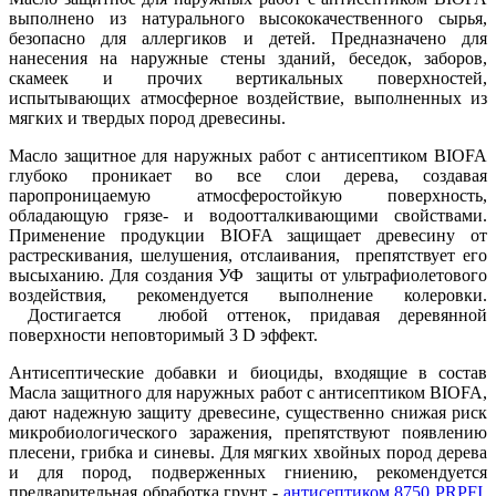
выполнено из натурального высококачественного сырья,
безопасно для аллергиков и детей. Предназначено для
нанесения на наружные стены зданий, беседок, заборов,
скамеек и прочих вертикальных поверхностей,
испытывающих атмосферное воздействие, выполненных из
мягких и твердых пород древесины.
Масло защитное для наружных работ с антисептиком BIOFA
глубоко проникает во все слои дерева, создавая
паропроницаемую атмосферостойкую поверхность,
обладающую грязе- и водоотталкивающими свойствами.
Применение продукции BIOFA защищает древесину от
растрескивания, шелушения, отслаивания, препятствует его
высыханию. Для создания УФ защиты от ультрафиолетового
воздействия, рекомендуется выполнение колеровки.
Достигается любой оттенок, придавая деревянной
поверхности неповторимый 3 D эффект.
Антисептические добавки и биоциды, входящие в состав
Масла защитного для наружных работ с антисептиком BIOFA,
дают надежную защиту древесине, существенно снижая риск
микробиологического заражения, препятствуют появлению
плесени, грибка и синевы. Для мягких хвойных пород дерева
и для пород, подверженных гниению, рекомендуется
предварительная обработка грунт -
антисептиком 8750 PRPFI
.