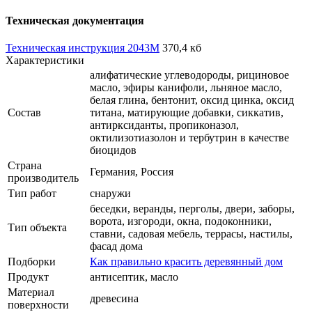
Техническая документация
Техническая инструкция 2043M
370,4 кб
Характеристики
алифатические углеводороды, рициновое
масло, эфиры канифоли, льняное масло,
белая глина, бентонит, оксид цинка, оксид
Состав
титана, матирующие добавки, сиккатив,
антирксиданты, пропиконазол,
октилизотиазолон и тербутрин в качестве
биоцидов
Страна
Германия, Россия
производитель
Тип работ
снаружи
беседки, веранды, перголы, двери, заборы,
ворота, изгороди, окна, подоконники,
Тип объекта
ставни, садовая мебель, террасы, настилы,
фасад дома
Подборки
Как правильно красить деревянный дом
Продукт
антисептик, масло
Материал
древесина
поверхности