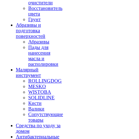
очистители
Восстановитель
цвета
Грунт
Абразивы и
подготовка
поверхностей
Абразивы
Пады для
нанесения
масла и
располировки
Малярный
инструмент
ROLLINGDOG
MESKO
WISTOBA
SOLIDLINE
Кисти
Валики
Сопутствующие
товары
Средства по уходу за
домом
Антибактериальные