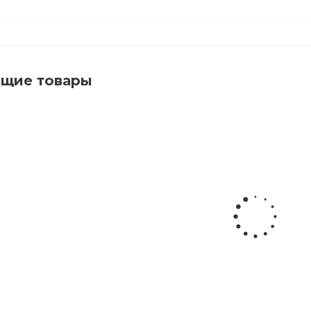
ющие товары
 для пола профессиональная с натуральным ворсом дл
Много