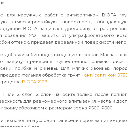
ны.
е для наружных работ с антисептиком BIOFA глу
мую атмосферостойкую поверхность, обладающу
одукции BIOFA защищает древесину от растрескива
я создания УФ защиты от ультрафиолетового возд
бой оттенок, придавая деревянной поверхности непо
е добавки и биоциды, входящие в состав Масла защи
ю защиту древесине, существенно снижая риск м
сени, грибка и синевы. Для мягких хвойных поро
предварительная обработка грунт -
антисептиком 875
 средства
BIOFA 2108
.
 1 или 2 слоя. 2 слой наносить только после полн
верхность для равномерного впитывания масла и дос
ифовку абразивом с размером зерна P500-P600.
 технологии и условий нанесения срок защитно-дек