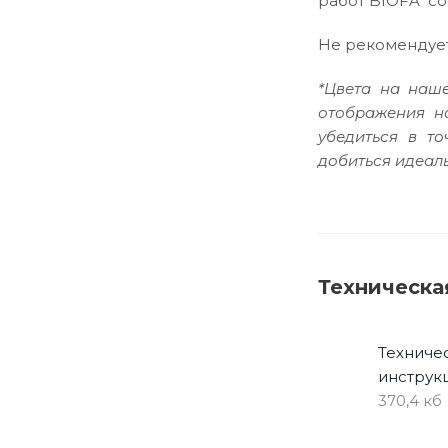
работ BIOFA сос
Не рекомендует
*Цвета на наше
отображения н
убедиться в т
добиться идеаль
Техническа
Техниче
инструк
370,4 кб