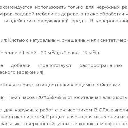
екомендуется использовать только для наружных р
оров, садовой мебели из дерева, а также обработки
 воздействию окружающей среды. В колерованно
ия: Кистью с натуральным, смешанным или синтетичес
2
2
есении в 1 слой – 20 м
/л, в 2 слоя – 15 м
/л.
ские добавки (препятствуют распространени
ского заражения).
атовая с грязе- и водоотталкивающими свойствами.
: 16-24 часов (20°C/55-65 % относительная влажность 
е для наружных работ с антисептиком BIOFA выполне
аллергиков и детей. Предназначено для нанесения на 
икальных поверхностей, испытывающих атмосферное