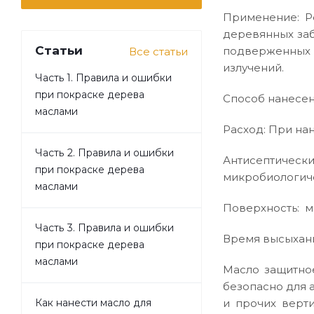
Применение: Р
деревянных заб
Статьи
подверженных
Все статьи
излучений.
Часть 1. Правила и ошибки
при покраске дерева
Способ нанесен
маслами
Расход: При нан
Часть 2. Правила и ошибки
Антисептиче
при покраске дерева
микробиологиче
маслами
Поверхность: м
Часть 3. Правила и ошибки
Время высыхания
при покраске дерева
маслами
Масло защитно
безопасно для 
и прочих верт
Как нанести масло для