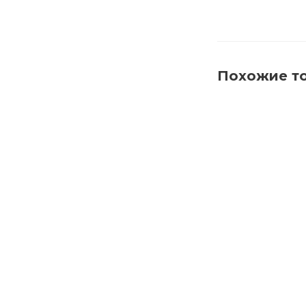
Похожие т
2043 BIOFA М