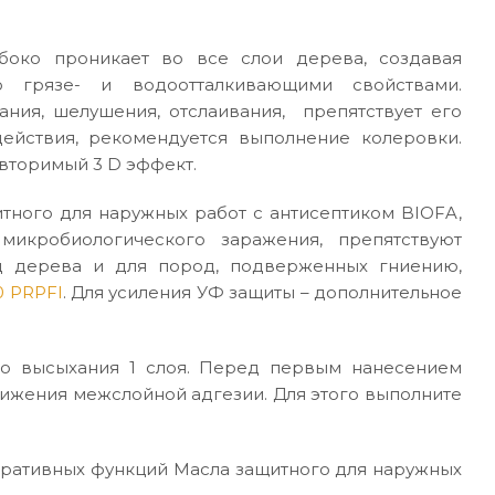
боко проникает во все слои дерева, создавая
ю грязе- и водоотталкивающими свойствами.
ния, шелушения, отслаивания, препятствует его
ействия, рекомендуется выполнение колеровки.
вторимый 3 D эффект.
тного для наружных работ с антисептиком BIOFA,
икробиологического заражения, препятствуют
д дерева и для пород, подверженных гниению,
0 PRPFI
. Для усиления УФ защиты – дополнительное
ого высыхания 1 слоя. Перед первым нанесением
тижения межслойной адгезии. Для этого выполните
оративных функций Масла защитного для наружных