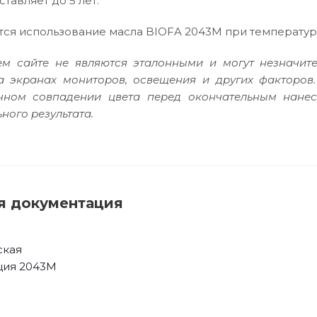
тавляет до 5 лет.
ся использование масла BIOFA 2043М при температуре
м сайте не являются эталонными и могут незначите
а экранах мониторов, освещения и других факторов
очном совпадении цвета перед окончательным нане
ного результата.
я документация
ская
ция 2043M