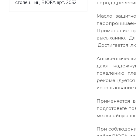
пород древеси
столешниц BIOFA арт. 2052
Масло защитно
паропроницае
Применение пр
высыханию. Дл
Достигается лю
Антисептически
дают надежну
появлению пле
рекомендуется 
использование
Применяется в
подготовьте по
межслойную шл
При соблюдении