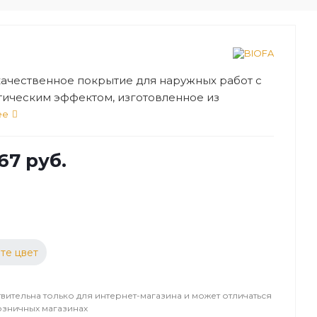
ачественное покрытие для наружных работ с
тическим эффектом, изготовленное из
ьного сырья. Применяется для защиты и
ее
ивной обработки деревянных фасадов и
поверхностей, выполненных из любых сортов
167 руб.
ны.
те цвет
вительна только для интернет-магазина и может отличаться
озничных магазинах