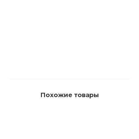
650001 Щетка для пола профессиональная с
натуральным ворсом для нанесения масла
Много
Похожие товары