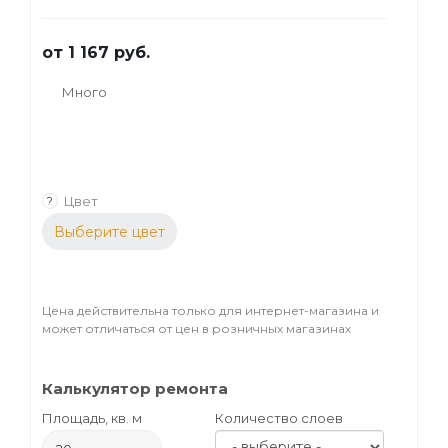
натурального сырья. Применяется для
защиты и декоративной обработки
от
1 167 руб.
деревянных фасадов и прочих
поверхностей, выполненных из любых
Много
сортов древесины.
Цвет
?
Выберите цвет
Цена действительна только для интернет-магазина и
может отличаться от цен в розничных магазинах
Калькулятор ремонта
Площадь, кв. м
Количество слоев