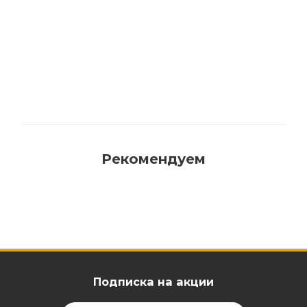
Растворитель для очистки инструмента
0501 Biofa
Нет в наличии
Рекомендуем
Подписка на акции