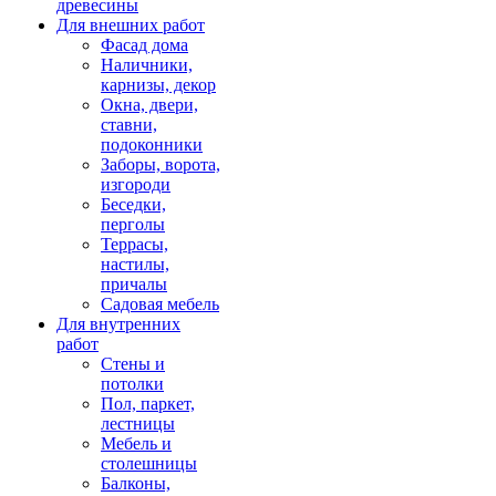
древесины
Для внешних работ
Фасад дома
Наличники,
карнизы, декор
Окна, двери,
ставни,
подоконники
Заборы, ворота,
изгороди
Беседки,
перголы
Террасы,
настилы,
причалы
Садовая мебель
Для внутренних
работ
Стены и
потолки
Пол, паркет,
лестницы
Мебель и
столешницы
Балконы,