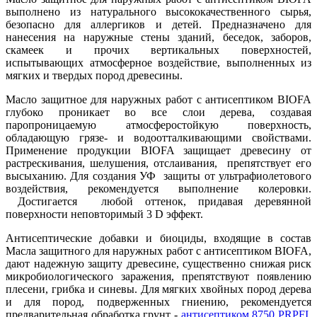
выполнено из натурального высококачественного сырья,
безопасно для аллергиков и детей. Предназначено для
нанесения на наружные стены зданий, беседок, заборов,
скамеек и прочих вертикальных поверхностей,
испытывающих атмосферное воздействие, выполненных из
мягких и твердых пород древесины.
Масло защитное для наружных работ с антисептиком BIOFA
глубоко проникает во все слои дерева, создавая
паропроницаемую атмосферостойкую поверхность,
обладающую грязе- и водоотталкивающими свойствами.
Применение продукции BIOFA защищает древесину от
растрескивания, шелушения, отслаивания, препятствует его
высыханию. Для создания УФ защиты от ультрафиолетового
воздействия, рекомендуется выполнение колеровки.
Достигается любой оттенок, придавая деревянной
поверхности неповторимый 3 D эффект.
Антисептические добавки и биоциды, входящие в состав
Масла защитного для наружных работ с антисептиком BIOFA,
дают надежную защиту древесине, существенно снижая риск
микробиологического заражения, препятствуют появлению
плесени, грибка и синевы. Для мягких хвойных пород дерева
и для пород, подверженных гниению, рекомендуется
предварительная обработка грунт -
антисептиком 8750 PRPFI
.