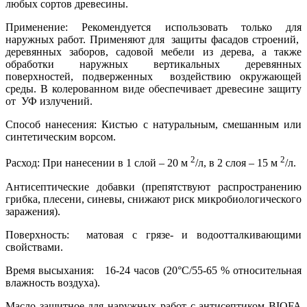
любых сортов древесины.
Применение: Рекомендуется использовать только для
наружных работ. Применяют для защиты фасадов строений,
деревянных заборов, садовой мебели из дерева, а также
обработки наружных вертикальных деревянных
поверхностей, подверженных воздействию окружающей
среды. В колерованном виде обеспечивает древесине защиту
от УФ излучений.
Способ нанесения: Кистью с натуральным, смешанным или
синтетическим ворсом.
2
2
Расход: При нанесении в 1 слой – 20 м
/л, в 2 слоя – 15 м
/л.
Антисептические добавки (препятствуют распространению
грибка, плесени, синевы, снижают риск микробиологического
заражения).
Поверхность: матовая с грязе- и водоотталкивающими
свойствами.
Время высыхания: 16-24 часов (20°C/55-65 % относительная
влажность воздуха).
Масло защитное для наружных работ с антисептиком BIOFA