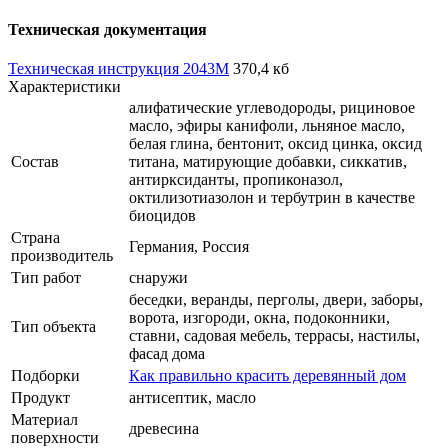
Техническая документация
Техническая инструкция 2043M
370,4 кб
Характеристики
алифатические углеводороды, рициновое
масло, эфиры канифоли, льняное масло,
белая глина, бентонит, оксид цинка, оксид
Состав
титана, матирующие добавки, сиккатив,
антирксиданты, пропиконазол,
октилизотиазолон и тербутрин в качестве
биоцидов
Страна
Германия, Россия
производитель
Тип работ
снаружи
беседки, веранды, перголы, двери, заборы,
ворота, изгороди, окна, подоконники,
Тип объекта
ставни, садовая мебель, террасы, настилы,
фасад дома
Подборки
Как правильно красить деревянный дом
Продукт
антисептик, масло
Материал
древесина
поверхности