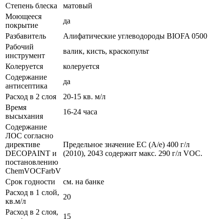
Степень блеска
матовый
Моющееся
да
покрытие
Разбавитель
Алифатические углеводороды BIOFA 0500
Рабочий
валик, кисть, краскопульт
инструмент
Колеруется
колеруется
Содержание
да
антисептика
Расход в 2 слоя
20-15 кв. м/л
Время
16-24 часа
высыхания
Содержание
ЛОС согласно
директиве
Предельное значение ЕС (A/e) 400 г/л
DECOPAINT и
(2010), 2043 содержит макс. 290 г/л VOC.
постановлению
ChemVOCFarbV
Срок годности
см. на банке
Расход в 1 слой,
20
кв.м/л
Расход в 2 слоя,
15