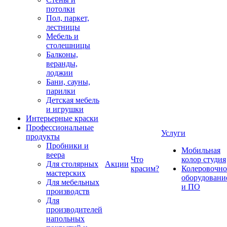
потолки
Пол, паркет,
лестницы
Мебель и
столешницы
Балконы,
веранды,
лоджии
Бани, сауны,
парилки
Детская мебель
и игрушки
Интерьерные краски
Профессиональные
Услуги
продукты
Пробники и
Мобильная
веера
Что
колор студия
Для столярных
Акции
красим?
Колеровочно
мастерских
оборудовани
Для мебельных
и ПО
производств
Для
производителей
напольных