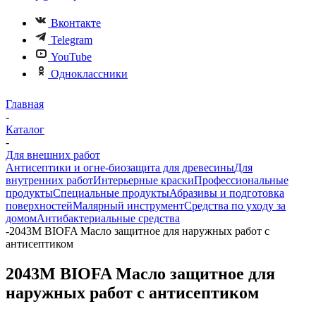
Вконтакте
Telegram
YouTube
Одноклассники
Главная
-
Каталог
-
Для внешних работ
Антисептики и огне-биозащита для древесины
Для
внутренних работ
Интерьерные краски
Профессиональные
продукты
Специальные продукты
Абразивы и подготовка
поверхностей
Малярный инструмент
Средства по уходу за
домом
Антибактериальные средства
-
2043M BIOFA Масло защитное для наружных работ с
антисептиком
2043M BIOFA Масло защитное для
наружных работ с антисептиком