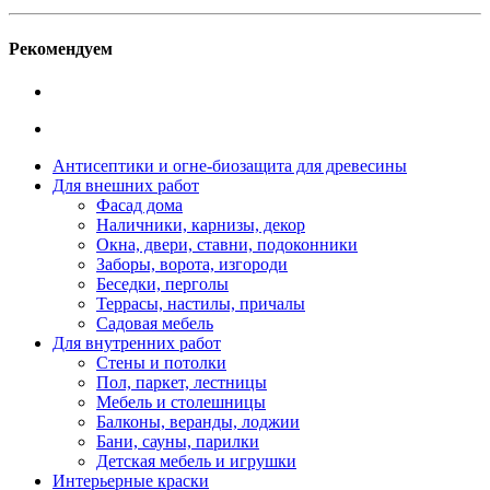
Рекомендуем
Антисептики и огне-биозащита для древесины
Для внешних работ
Фасад дома
Наличники, карнизы, декор
Окна, двери, ставни, подоконники
Заборы, ворота, изгороди
Беседки, перголы
Террасы, настилы, причалы
Садовая мебель
Для внутренних работ
Стены и потолки
Пол, паркет, лестницы
Мебель и столешницы
Балконы, веранды, лоджии
Бани, сауны, парилки
Детская мебель и игрушки
Интерьерные краски