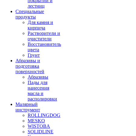
покрытий и
лестниц
Специальные
продукты
Для камня и
кирпича
Растворители и
очистители
Восстановитель
цвета
Грунт
Абразивы и
подготовка
поверхностей
Абразивы
Пады для
нанесения
масла и
располировки
Малярный
инструмент
ROLLINGDOG
MESKO
WISTOBA
SOLIDLINE