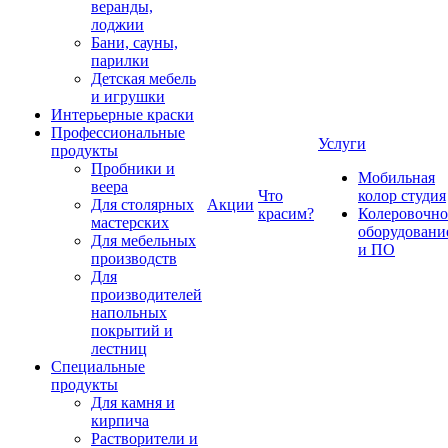
веранды,
лоджии
Бани, сауны,
парилки
Детская мебель
и игрушки
Интерьерные краски
Профессиональные
Услуги
продукты
Пробники и
Мобильная
веера
Что
колор студия
Для столярных
Акции
красим?
Колеровочно
мастерских
оборудовани
Для мебельных
и ПО
производств
Для
производителей
напольных
покрытий и
лестниц
Специальные
продукты
Для камня и
кирпича
Растворители и