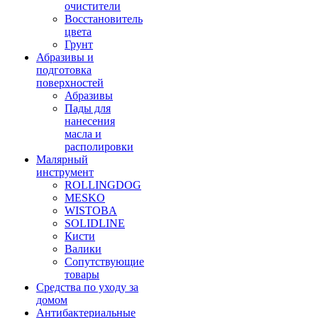
очистители
Восстановитель
цвета
Грунт
Абразивы и
подготовка
поверхностей
Абразивы
Пады для
нанесения
масла и
располировки
Малярный
инструмент
ROLLINGDOG
MESKO
WISTOBA
SOLIDLINE
Кисти
Валики
Сопутствующие
товары
Средства по уходу за
домом
Антибактериальные