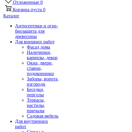
Отложенные
0
Корзина
пуста
0
Каталог
Антисептики и огне-
биозащита для
древесины
Для внешних работ
Фасад дома
Наличники,
карнизы, декор
Окна, двери,
ставни,
подоконники
Заборы, ворота,
изгороди
Беседки,
перголы
Террасы,
настилы,
причалы
Садовая мебель
Для внутренних
работ
Стены и