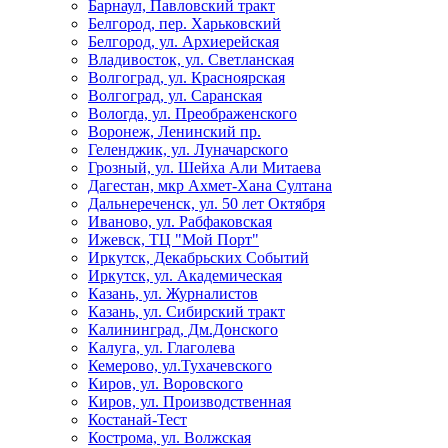
Барнаул, Павловский тракт
Белгород, пер. Харьковский
Белгород, ул. Архиерейская
Владивосток, ул. Светланская
Волгоград, ул. Красноярская
Волгоград, ул. Саранская
Вологда, ул. Преображенского
Воронеж, Ленинский пр.
Геленджик, ул. Луначарского
Грозный, ул. Шейха Али Митаева
Дагестан, мкр Ахмет-Хана Султана
Дальнереченск, ул. 50 лет Октября
Иваново, ул. Рабфаковская
Ижевск, ТЦ "Мой Порт"
Иркутск, Декабрьских Событий
Иркутск, ул. Академическая
Казань, ул. Журналистов
Казань, ул. Сибирский тракт
Калининград, Дм.Донского
Калуга, ул. Глаголева
Кемерово, ул.Тухачевского
Киров, ул. Воровского
Киров, ул. Производственная
Костанай-Тест
Кострома, ул. Волжская