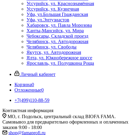
Уссурийск, ул. Краснознамённая
Уссурийск, ул. Кузнечная
Уфа, ул.Большая Гражданская
Уфа, ул.Энтузиастов
Хабаровск, ул. Павла Морозова
Ханты-Мансийск, ул. Мира
Чебоксары, Складской проезд
Челябинск, ул. Автодорожная
Челябинск, ул. Свободы
Якутск, ул. Автодорожная
Ялта, ул. Южнобережное шоссе
Ярославль, ул. Полушкина Роща
Личный кабинет
Корзина
0
Отложенные
0
+7(499)110-88-59
Контактная информация
МО, г. Подольск, центральный склад BIOFA FAMA.
Самовывоз для предварительно оформленных и оплаченных
заказов 9:00 - 18:00
shop@famaprofi.ru