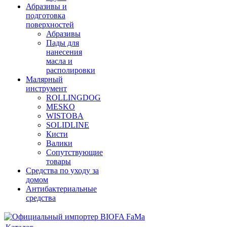
Абразивы и
подготовка
поверхностей
Абразивы
Пады для
нанесения
масла и
располировки
Малярный
инструмент
ROLLINGDOG
MESKO
WISTOBA
SOLIDLINE
Кисти
Валики
Сопутствующие
товары
Средства по уходу за
домом
Антибактериальные
средства