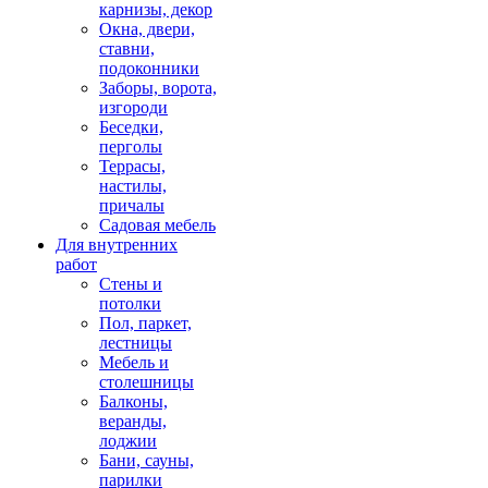
карнизы, декор
Окна, двери,
ставни,
подоконники
Заборы, ворота,
изгороди
Беседки,
перголы
Террасы,
настилы,
причалы
Садовая мебель
Для внутренних
работ
Стены и
потолки
Пол, паркет,
лестницы
Мебель и
столешницы
Балконы,
веранды,
лоджии
Бани, сауны,
парилки