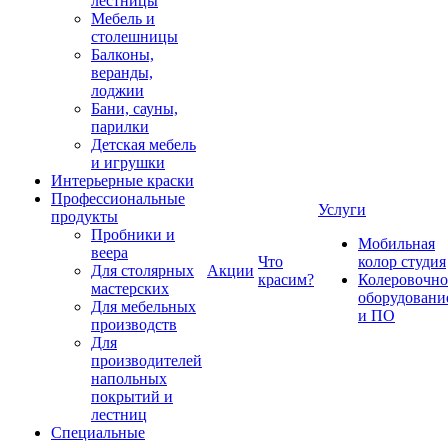
лестницы
Мебель и
столешницы
Балконы,
веранды,
лоджии
Бани, сауны,
парилки
Детская мебель
и игрушки
Интерьерные краски
Профессиональные
Услуги
продукты
Пробники и
Мобильная
веера
Что
колор студия
Для столярных
Акции
красим?
Колеровочно
мастерских
оборудовани
Для мебельных
и ПО
производств
Для
производителей
напольных
покрытий и
лестниц
Специальные