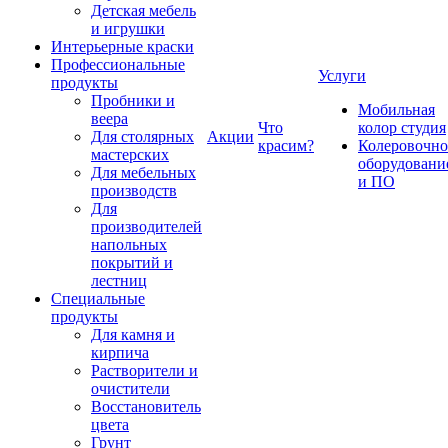
Детская мебель
и игрушки
Интерьерные краски
Профессиональные
Услуги
продукты
Пробники и
Мобильная
веера
Что
колор студия
Для столярных
Акции
красим?
Колеровочно
мастерских
оборудовани
Для мебельных
и ПО
производств
Для
производителей
напольных
покрытий и
лестниц
Специальные
продукты
Для камня и
кирпича
Растворители и
очистители
Восстановитель
цвета
Грунт