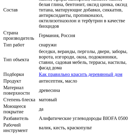
белая глина, бентонит, оксид цинка, оксид
Состав
титана, матирующие добавки, сиккатив,
антирксиданты, пропиконазол,
октилизотиазолон и тербутрин в качестве
биоцидов
Страна
Германия, Россия
производитель
Тип работ
снаружи
беседки, веранды, перголы, двери, заборы,
ворота, изгороди, окна, подоконники,
Тип объекта
ставни, садовая мебель, террасы, настилы,
фасад дома
Подборки
Как правильно красить деревянный дом
Продукт
антисептик, масло
Материал
древесина
поверхности
Степень блеска
матовый
Моющееся
да
покрытие
Разбавитель
Алифатические углеводороды BIOFA 0500
Рабочий
валик, кисть, краскопульт
инструмент