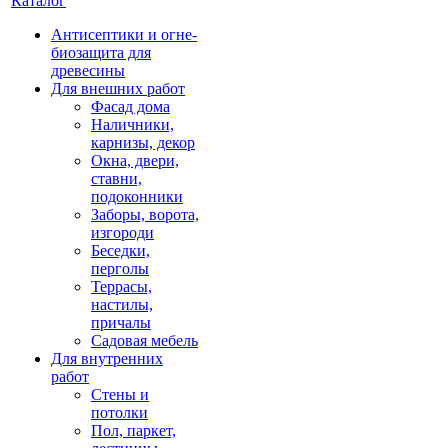
Каталог
Антисептики и огне-
биозащита для
древесины
Для внешних работ
Фасад дома
Наличники,
карнизы, декор
Окна, двери,
ставни,
подоконники
Заборы, ворота,
изгороди
Беседки,
перголы
Террасы,
настилы,
причалы
Садовая мебель
Для внутренних
работ
Стены и
потолки
Пол, паркет,