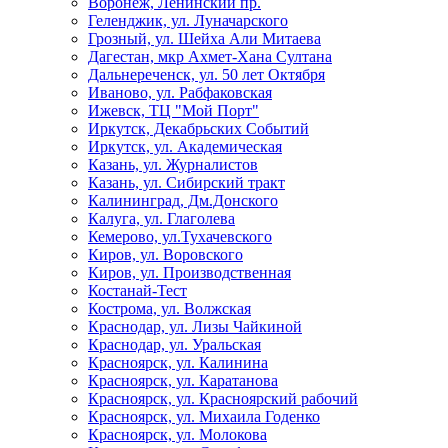
Воронеж, Ленинский пр.
Геленджик, ул. Луначарского
Грозный, ул. Шейха Али Митаева
Дагестан, мкр Ахмет-Хана Султана
Дальнереченск, ул. 50 лет Октября
Иваново, ул. Рабфаковская
Ижевск, ТЦ "Мой Порт"
Иркутск, Декабрьских Событий
Иркутск, ул. Академическая
Казань, ул. Журналистов
Казань, ул. Сибирский тракт
Калининград, Дм.Донского
Калуга, ул. Глаголева
Кемерово, ул.Тухачевского
Киров, ул. Воровского
Киров, ул. Производственная
Костанай-Тест
Кострома, ул. Волжская
Краснодар, ул. Лизы Чайкиной
Краснодар, ул. Уральская
Красноярск, ул. Калинина
Красноярск, ул. Каратанова
Красноярск, ул. Красноярский рабочий
Красноярск, ул. Михаила Годенко
Красноярск, ул. Молокова