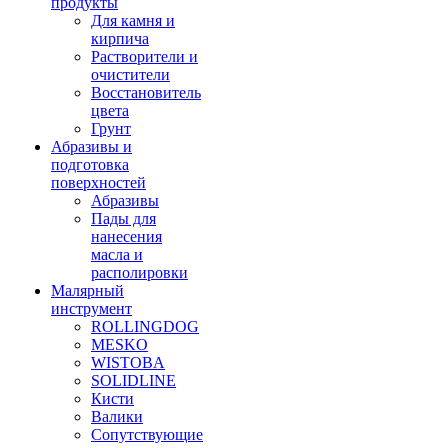
продукты
Для камня и
кирпича
Растворители и
очистители
Восстановитель
цвета
Грунт
Абразивы и
подготовка
поверхностей
Абразивы
Пады для
нанесения
масла и
располировки
Малярный
инструмент
ROLLINGDOG
MESKO
WISTOBA
SOLIDLINE
Кисти
Валики
Сопутствующие