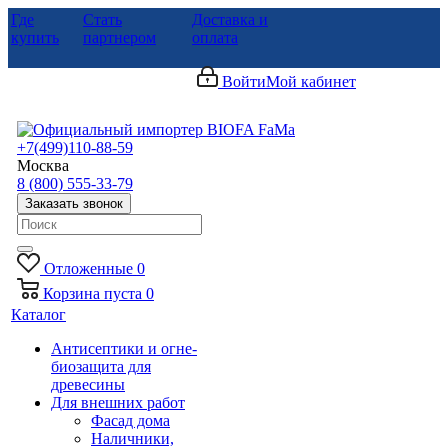
Где
Стать
Доставка и
купить
партнером
оплата
Войти
Мой кабинет
+7(499)110-88-59
Москва
8 (800) 555-33-79
Заказать звонок
Отложенные
0
Корзина
пуста
0
Каталог
Антисептики и огне-
биозащита для
древесины
Для внешних работ
Фасад дома
Наличники,