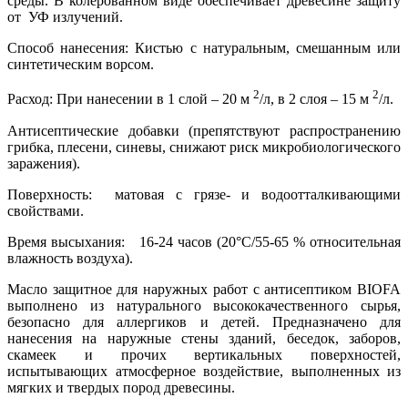
среды. В колерованном виде обеспечивает древесине защиту
от УФ излучений.
Способ нанесения: Кистью с натуральным, смешанным или
синтетическим ворсом.
2
2
Расход: При нанесении в 1 слой – 20 м
/л, в 2 слоя – 15 м
/л.
Антисептические добавки (препятствуют распространению
грибка, плесени, синевы, снижают риск микробиологического
заражения).
Поверхность: матовая с грязе- и водоотталкивающими
свойствами.
Время высыхания: 16-24 часов (20°C/55-65 % относительная
влажность воздуха).
Масло защитное для наружных работ с антисептиком BIOFA
выполнено из натурального высококачественного сырья,
безопасно для аллергиков и детей. Предназначено для
нанесения на наружные стены зданий, беседок, заборов,
скамеек и прочих вертикальных поверхностей,
испытывающих атмосферное воздействие, выполненных из
мягких и твердых пород древесины.