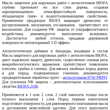
Масло защитное для наружных работ с антисептиком BIOFA
глубоко проникает во все слои дерева, создавая
паропроницаемую атмосферостойкую поверхность,
обладающую грязе- и водоотталкивающими свойствами.
Применение продукции BIOFA защищает древесину от
растрескивания, шелушения, отслаивания, препятствует его
высыханию. Для создания УФ защиты от ультрафиолетового
воздействия, рекомендуется выполнение колеровки.
Достигается любой оттенок, придавая деревянной
поверхности неповторимый 3 D эффект.
Антисептические добавки и биоциды, входящие в состав
Масла защитного для наружных работ с антисептиком BIOFA,
дают надежную защиту древесине, существенно снижая риск
микробиологического заражения, препятствуют появлению
плесени, грибка и синевы. Для мягких хвойных пород дерева
и для пород, подверженных гниению, рекомендуется
предварительная обработка грунт -
антисептиком 8750 PRPFI
.
Для усиления УФ защиты – дополнительное использование
средства
BIOFA 2108
.
Применяется в 1 или 2 слоя. 2 слой наносить только после
полного высыхания 1 слоя. Перед первым нанесением
подготовьте поверхность для равномерного впитывания масла
и достижения межслойной адгезии. Для этого выполните