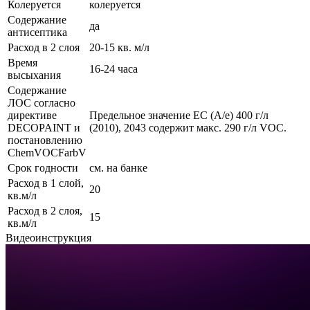
Колеруется
колеруется
Содержание
да
антисептика
Расход в 2 слоя
20-15 кв. м/л
Время
16-24 часа
высыхания
Содержание
ЛОС согласно
директиве
Предельное значение ЕС (A/e) 400 г/л
DECOPAINT и
(2010), 2043 содержит макс. 290 г/л VOC.
постановлению
ChemVOCFarbV
Срок годности
см. на банке
Расход в 1 слой,
20
кв.м/л
Расход в 2 слоя,
15
кв.м/л
Видеоинструкция