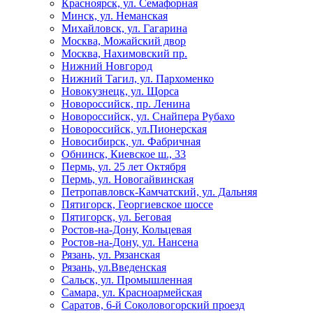
Красноярск, ул. Семафорная
Минск, ул. Неманская
Михайловск, ул. Гагарина
Москва, Можайский двор
Москва, Нахимовский пр.
Нижний Новгород
Нижний Тагил, ул. Пархоменко
Новокузнецк, ул. Щорса
Новороссийск, пр. Ленина
Новороссийск, ул. Снайпера Рубахо
Новороссийск, ул.Пионерская
Новосибирск, ул. Фабричная
Обнинск, Киевское ш., 33
Пермь, ул. 25 лет Октября
Пермь, ул. Новогайвинская
Петропавловск-Камчатский, ул. Дальняя
Пятигорск, Георгиевское шоссе
Пятигорск, ул. Беговая
Ростов-на-Дону, Кольцевая
Ростов-на-Дону, ул. Нансена
Рязань, ул. Рязанская
Рязань, ул.Введенская
Сальск, ул. Промышленная
Самара, ул. Красноармейская
Саратов, 6-й Соколовогорский проезд